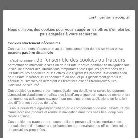
Continuer sans accepter
Nous utilisons des cookies pour vous suggérer les offres d’emploi les
plus adaptées à votre recherche.
Cookies strictement nécessaires
Ces traceurs sont nécessaires au bon fonctionnement de nos services et
ne
peuvent pas être désactivés
.
Opérateur Production H/F
de l'ensemble des cookies ou traceurs
Il s'agit notamment
permettant de maintenir la session de l'utilisateur active pendant sa navigation sur
le site, de stocker des informations temporaires telles que les préférences des
Louverné - 53
Intérim
utilisateurs, les annonces ou les offres vues, gérer les processus d'identification
de l'utilisateur, vérifier s'il est connecté ou non, et plus globalement garantir la
Actual group
sécurité du site web en détectant les tentatives d'accès frauduleux ou les
violations de sécurité.
Publié le 3 août 2026
Ces cookies ou traceurs permettent également de piloter et suivre les sources
d'acquisition d'audience en utilisant un identifiant unique permettant de comprendre
comment nos utilisateurs naviguent sur nos sites et nos applications en fonction
des différentes sources de trafic.
Je postule
Ils nous permettent également d’observer le comportement de nos utilisateurs afin
d'améliorer nos produits et rendre la navigation dans nos sites beaucoup plus
rapide et fluide.
Ces cookies ou traceurs permettent enfin de personnaliser les interfaces de
consultation et d'effectuer une présentation personnalisée des offres d'emploi ou
de formations proposées.