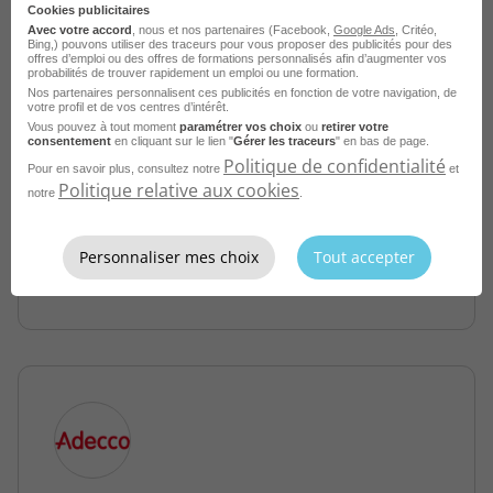
Cookies publicitaires
Avec votre accord
, nous et nos partenaires (Facebook,
Google Ads
, Critéo,
Bing,) pouvons utiliser des traceurs pour vous proposer des publicités pour des
offres d’emploi ou des offres de formations personnalisés afin d’augmenter vos
probabilités de trouver rapidement un emploi ou une formation.
Nos partenaires personnalisent ces publicités en fonction de votre navigation, de
votre profil et de vos centres d’intérêt.
Cariste H/F
Vous pouvez à tout moment
paramétrer vos choix
ou
retirer votre
consentement
en cliquant sur le lien "
Gérer les traceurs
" en bas de page.
Politique de confidentialité
Louverné - 53
Intérim
PROMAN
Pour en savoir plus, consultez notre
et
Politique relative aux cookies
notre
.
Publié le 3 août 2026
Personnaliser mes choix
Tout accepter
Je postule