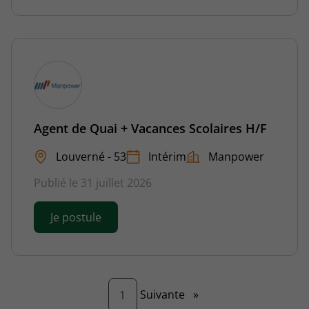
Agent de Quai + Vacances Scolaires H/F
Louverné - 53
Intérim
Manpower
Publié le 31 juillet 2026
Je postule
Page
Suivante
»
1