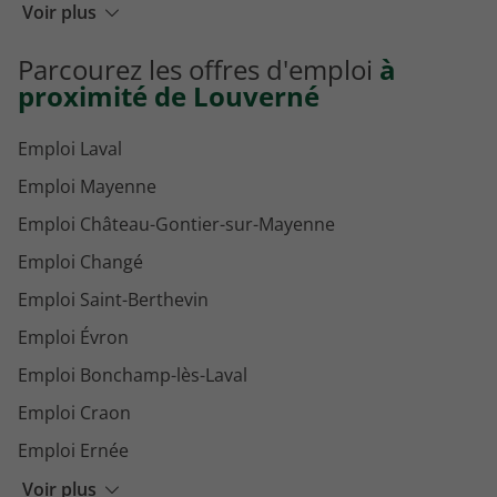
Emploi Technicien logistique Louverné
Voir plus
Emploi Responsable de production Louverné
Parcourez les offres d'emploi
à
Emploi Technicien de maintenance Louverné
proximité de Louverné
Emploi Laval
Emploi Mayenne
Emploi Château-Gontier-sur-Mayenne
Emploi Changé
Emploi Saint-Berthevin
Emploi Évron
Emploi Bonchamp-lès-Laval
Emploi Craon
Emploi Ernée
Emploi L'Huisserie
Voir plus