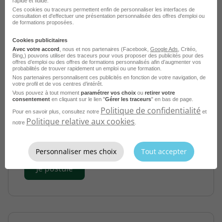
rapide et fluide.
Ces cookies ou traceurs permettent enfin de personnaliser les interfaces de
consultation et d'effectuer une présentation personnalisée des offres d'emploi ou
de formations proposées.
Cookies publicitaires
Avec votre accord
, nous et nos partenaires (Facebook,
Google Ads
, Critéo,
Bing,) pouvons utiliser des traceurs pour vous proposer des publicités pour des
offres d’emploi ou des offres de formations personnalisés afin d’augmenter vos
probabilités de trouver rapidement un emploi ou une formation.
Nos partenaires personnalisent ces publicités en fonction de votre navigation, de
Chauffeur Bus - Car - Parcours
votre profil et de vos centres d’intérêt.
Professionnalisant H/F
Vous pouvez à tout moment
paramétrer vos choix
ou
retirer votre
consentement
en cliquant sur le lien "
Gérer les traceurs
" en bas de page.
Politique de confidentialité
Rabastens - 81
CDI
Pour en savoir plus, consultez notre
et
Politique relative aux cookies
notre
.
AFTRAL Alternance
Publié le 21 juillet 2026
Personnaliser mes choix
Tout accepter
Je postule