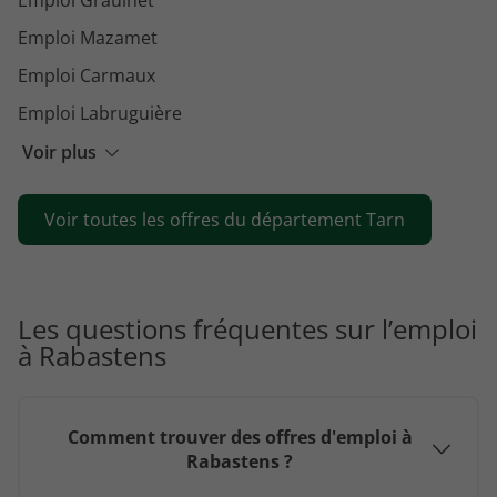
Emploi Mazamet
Emploi Carmaux
Emploi Labruguière
Emploi Saint-Juéry
Voir plus
Emploi Lisle-sur-Tarn
Voir toutes les offres du département Tarn
Emploi Lescure-d'Albigeois
Emploi Aussillon
Les questions fréquentes sur l’emploi
à Rabastens
Comment trouver des offres d'emploi à
Rabastens ?