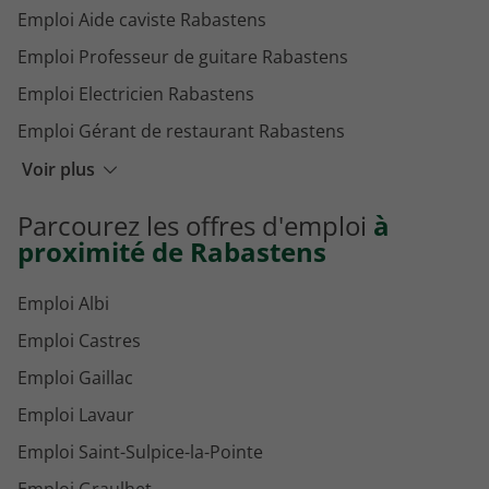
Emploi Aide caviste Rabastens
Emploi Professeur de guitare Rabastens
Emploi Electricien Rabastens
Emploi Gérant de restaurant Rabastens
Emploi Métrologue Rabastens
Voir plus
Emploi Responsable administratif Rabastens
Parcourez les offres d'emploi
à
Emploi Maître nageur Rabastens
proximité de Rabastens
Emploi Albi
Emploi Castres
Emploi Gaillac
Emploi Lavaur
Emploi Saint-Sulpice-la-Pointe
Emploi Graulhet