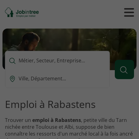
Se
Ouvrir
Ou
rendre
/
/
à
ferme
f
l'accueil
le
le
formul
m
de
reche
Que
voulez-
vous
Ou
rechercher
est-
?
ce
que
Emploi à Rabastens
vous
voulez
rechercher
Trouver un
emploi à Rabastens
, petite ville du Tarn
?
nichée entre Toulouse et Albi, suppose de bien
connaître les ressorts d'un marché local à la fois ancré