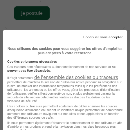
Je postule
Continuer sans accepter
Nous utilisons des cookies pour vous suggérer les offres d’emploi les
plus adaptées à votre recherche.
Cookies strictement nécessaires
Ces traceurs sont nécessaires au bon fonctionnement de nos services et
ne
peuvent pas être désactivés
.
Directeur Alae H/F
de l'ensemble des cookies ou traceurs
Il s'agit notamment
permettant de maintenir la session de l'utilisateur active pendant sa navigation sur
le site, de stocker des informations temporaires telles que les préférences des
Rabastens - 81
CDD
France Travail
utilisateurs, les annonces ou les offres vues, gérer les processus d'identification
de l'utilisateur, vérifier s'il est connecté ou non, et plus globalement garantir la
sécurité du site web en détectant les tentatives d'accès frauduleux ou les
Publié le 21 juillet 2026
violations de sécurité.
Ces cookies ou traceurs permettent également de piloter et suivre les sources
d'acquisition d'audience en utilisant un identifiant unique permettant de comprendre
Je postule
comment nos utilisateurs naviguent sur nos sites et nos applications en fonction
des différentes sources de trafic.
Ils nous permettent également d’observer le comportement de nos utilisateurs afin
d'améliorer nos produits et rendre la navigation dans nos sites beaucoup plus