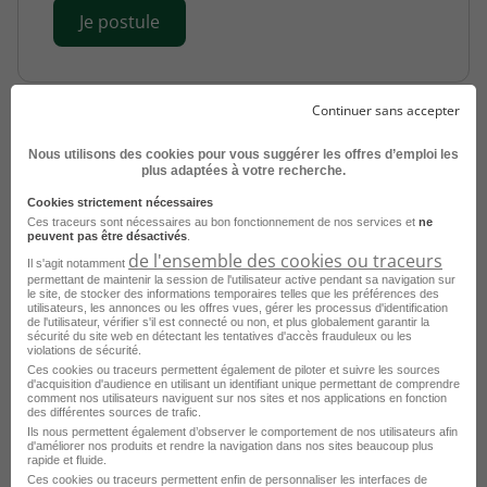
Je postule
Continuer sans accepter
Nous utilisons des cookies pour vous suggérer les offres d’emploi les
plus adaptées à votre recherche.
Cookies strictement nécessaires
Ces traceurs sont nécessaires au bon fonctionnement de nos services et
ne
peuvent pas être désactivés
.
Boucher Industriel H/F
de l'ensemble des cookies ou traceurs
Il s'agit notamment
permettant de maintenir la session de l'utilisateur active pendant sa navigation sur
le site, de stocker des informations temporaires telles que les préférences des
Romainville - 93
Intérim
utilisateurs, les annonces ou les offres vues, gérer les processus d'identification
de l'utilisateur, vérifier s'il est connecté ou non, et plus globalement garantir la
J'm Intérim
sécurité du site web en détectant les tentatives d'accès frauduleux ou les
violations de sécurité.
Publié le 4 août 2026
Ces cookies ou traceurs permettent également de piloter et suivre les sources
d'acquisition d'audience en utilisant un identifiant unique permettant de comprendre
comment nos utilisateurs naviguent sur nos sites et nos applications en fonction
des différentes sources de trafic.
Je postule
Ils nous permettent également d’observer le comportement de nos utilisateurs afin
d'améliorer nos produits et rendre la navigation dans nos sites beaucoup plus
rapide et fluide.
Ces cookies ou traceurs permettent enfin de personnaliser les interfaces de