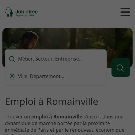
Se
Ouvrir
Ou
rendre
/
/
à
ferme
f
l'accueil
le
le
formul
m
de
reche
Que
voulez-
vous
Ou
rechercher
est-
?
ce
que
Emploi à Romainville
vous
voulez
rechercher
Trouver un
emploi à Romainville
s'inscrit dans une
?
dynamique de marché portée par la proximité
immédiate de Paris et par le renouveau économique