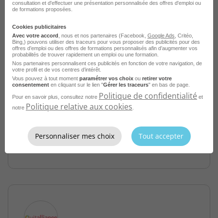
consultation et d'effectuer une présentation personnalisée des offres d'emploi ou
de formations proposées.
Cookies publicitaires
Avec votre accord
, nous et nos partenaires (Facebook,
Google Ads
, Critéo,
Bing,) pouvons utiliser des traceurs pour vous proposer des publicités pour des
offres d’emploi ou des offres de formations personnalisés afin d’augmenter vos
probabilités de trouver rapidement un emploi ou une formation.
Nos partenaires personnalisent ces publicités en fonction de votre navigation, de
votre profil et de vos centres d’intérêt.
Aide a Domicile H/F
Vous pouvez à tout moment
paramétrer vos choix
ou
retirer votre
consentement
en cliquant sur le lien "
Gérer les traceurs
" en bas de page.
Politique de confidentialité
Romainville - 93
CDI
Vitalliance
Pour en savoir plus, consultez notre
et
Politique relative aux cookies
notre
.
Publié le 4 août 2026
Personnaliser mes choix
Tout accepter
Je postule