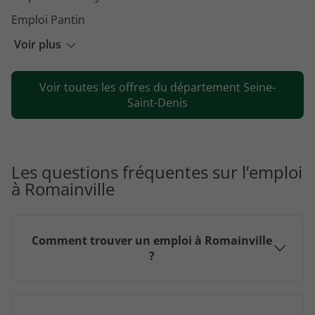
Emploi Pantin
Emploi Villepinte
Voir plus
Emploi Rosny-sous-Bois
Voir toutes les offres du département Seine-
Emploi La Courneuve
Saint-Denis
Emploi Drancy
Emploi Bondy
Emploi Le Blanc-Mesnil
Les questions fréquentes sur l’emploi
à Romainville
Emploi Noisy-le-Sec
Comment trouver un emploi à Romainville
?