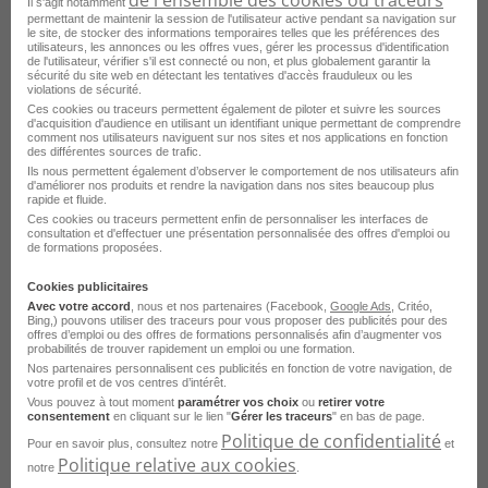
Il s'agit notamment
Cours Particuliers d'Anglais H/F
permettant de maintenir la session de l'utilisateur active pendant sa navigation sur
le site, de stocker des informations temporaires telles que les préférences des
utilisateurs, les annonces ou les offres vues, gérer les processus d'identification
Saint-Germain-du-Corbéis - 61
de l'utilisateur, vérifier s'il est connecté ou non, et plus globalement garantir la
sécurité du site web en détectant les tentatives d'accès frauduleux ou les
Indépendant
Télétravail accepté
violations de sécurité.
Les Sherpas
Ces cookies ou traceurs permettent également de piloter et suivre les sources
d'acquisition d'audience en utilisant un identifiant unique permettant de comprendre
comment nos utilisateurs naviguent sur nos sites et nos applications en fonction
Publié le 18 juillet 2026
des différentes sources de trafic.
Ils nous permettent également d’observer le comportement de nos utilisateurs afin
d'améliorer nos produits et rendre la navigation dans nos sites beaucoup plus
rapide et fluide.
Je postule
Ces cookies ou traceurs permettent enfin de personnaliser les interfaces de
consultation et d'effectuer une présentation personnalisée des offres d'emploi ou
de formations proposées.
Cookies publicitaires
Avec votre accord
, nous et nos partenaires (Facebook,
Google Ads
, Critéo,
Bing,) pouvons utiliser des traceurs pour vous proposer des publicités pour des
offres d’emploi ou des offres de formations personnalisés afin d’augmenter vos
probabilités de trouver rapidement un emploi ou une formation.
Nos partenaires personnalisent ces publicités en fonction de votre navigation, de
votre profil et de vos centres d’intérêt.
Vous pouvez à tout moment
paramétrer vos choix
ou
retirer votre
consentement
en cliquant sur le lien "
Gérer les traceurs
" en bas de page.
Politique de confidentialité
Cours Particuliers de Français H/F
Pour en savoir plus, consultez notre
et
Politique relative aux cookies
notre
.