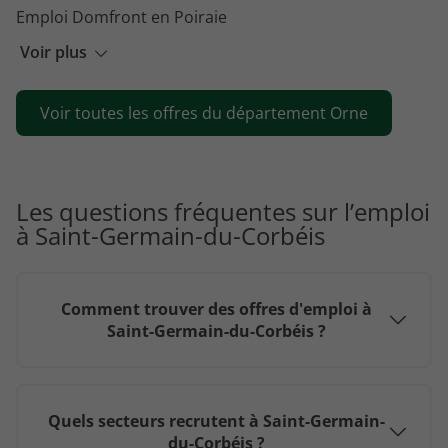
Emploi Domfront en Poiraie
Emploi Tinchebray-Bocage
Voir plus
Emploi Athis-Val de Rouvre
Voir toutes les offres du département Orne
Emploi Gouffern en Auge
Les questions fréquentes sur l’emploi
à Saint-Germain-du-Corbéis
Comment trouver des offres d'emploi à
Saint-Germain-du-Corbéis ?
Quels secteurs recrutent à Saint-Germain-
du-Corbéis ?