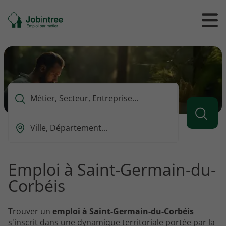
Se
Ouvrir
Ou
rendre
/
/
à
ferme
f
l'accueil
le
le
formul
m
de
reche
Que
voulez-
vous
Ou
rechercher
est-
?
ce
que
Emploi à Saint-Germain-du-
vous
Corbéis
voulez
rechercher
?
Trouver un
emploi à Saint-Germain-du-Corbéis
s'inscrit dans une dynamique territoriale portée par la