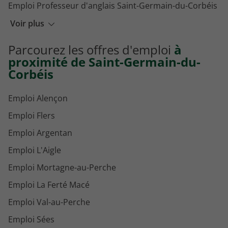
Emploi Professeur d'anglais Saint-Germain-du-Corbéis
Emploi Homme de ménage Saint-Germain-du-Corbéis
Voir plus
Emploi Agent d'entretien des espaces naturels Saint-Germain-du-Corbéis
Parcourez les offres d'emploi
à
Emploi Orthophoniste Saint-Germain-du-Corbéis
proximité de Saint-Germain-du-
Corbéis
Emploi Alençon
Emploi Flers
Emploi Argentan
Emploi L'Aigle
Emploi Mortagne-au-Perche
Emploi La Ferté Macé
Emploi Val-au-Perche
Emploi Sées