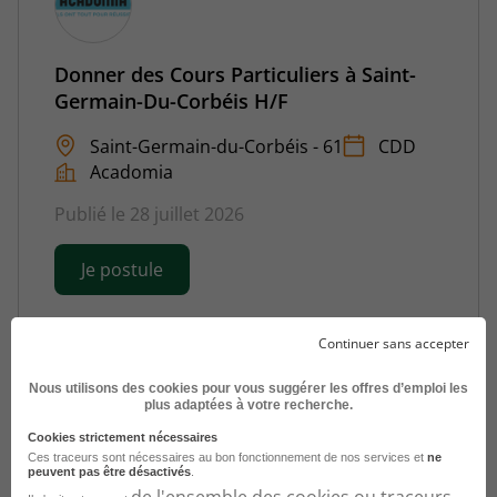
Donner des Cours Particuliers à Saint-
Germain-Du-Corbéis H/F
Saint-Germain-du-Corbéis - 61
CDD
Acadomia
Publié le 28 juillet 2026
Je postule
Continuer sans accepter
Nous utilisons des cookies pour vous suggérer les offres d’emploi les
plus adaptées à votre recherche.
Cookies strictement nécessaires
Ces traceurs sont nécessaires au bon fonctionnement de nos services et
ne
peuvent pas être désactivés
.
de l'ensemble des cookies ou traceurs