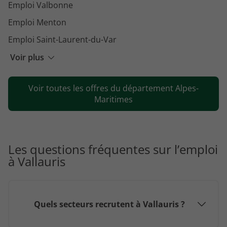
Emploi Valbonne
Emploi Menton
Emploi Saint-Laurent-du-Var
Emploi Mougins
Voir plus
Emploi Biot
Voir toutes les offres du département Alpes-
Emploi Le Cannet
Maritimes
Emploi Mouans-Sartoux
Emploi Villeneuve-Loubet
Emploi Mandelieu-la-Napoule
Les questions fréquentes sur l’emploi
à Vallauris
Emploi Vence
Quels secteurs recrutent à Vallauris ?