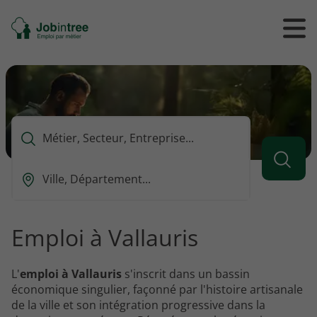
Se
Ouvrir
Ou
rendre
/
/
à
ferme
f
l'accueil
le
le
formul
m
de
reche
Que
voulez-
vous
Ou
rechercher
est-
?
ce
que
Emploi à Vallauris
vous
voulez
rechercher
L'
emploi à Vallauris
s'inscrit dans un bassin
?
économique singulier, façonné par l'histoire artisanale
de la ville et son intégration progressive dans la