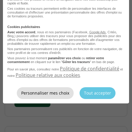
rapide et fluide.
Ces cookies ou traceurs permettent enfin de personnaliser les interfaces de
consultation et d'effectuer une présentation personnalisée des offres d'emploi ou
de formations proposées.
Cookies publicitaires
Avec votre accord
, nous et nos partenaires (Facebook,
Google Ads
, Critéo,
Bing,) pouvons utiliser des traceurs pour vous proposer des publicités pour des
offres d’emploi ou des offres de formations personnalisés afin d’augmenter vos
probabilités de trouver rapidement un emploi ou une formation.
Educateur de Jeunes Enfants - Commune
Nos partenaires personnalisent ces publicités en fonction de votre navigation, de
votre profil et de vos centres d’intérêt.
de Vallauris H/F
Vous pouvez à tout moment
paramétrer vos choix
ou
retirer votre
consentement
en cliquant sur le lien "
Gérer les traceurs
" en bas de page.
Vallauris - 06
Fonctionnaire
Politique de confidentialité
Pour en savoir plus, consultez notre
et
Fonction Publique Territoriale
Politique relative aux cookies
notre
.
Publié le 8 août 2026
Personnaliser mes choix
Tout accepter
Je postule