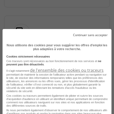
Continuer sans accepter
Nous utilisons des cookies pour vous suggérer les offres d’emploi les
Assistant Administratif au Sein de
plus adaptées à votre recherche.
l'École Municipale de Musique et Danse
Cookies strictement nécessaires
H/F
Ces traceurs sont nécessaires au bon fonctionnement de nos services et
ne
peuvent pas être désactivés
.
de l'ensemble des cookies ou traceurs
Vallauris - 06
Fonctionnaire
Il s'agit notamment
permettant de maintenir la session de l'utilisateur active pendant sa navigation sur
Fonction Publique Territoriale
le site, de stocker des informations temporaires telles que les préférences des
utilisateurs, les annonces ou les offres vues, gérer les processus d'identification
de l'utilisateur, vérifier s'il est connecté ou non, et plus globalement garantir la
Publié le 8 août 2026
sécurité du site web en détectant les tentatives d'accès frauduleux ou les
violations de sécurité.
Ces cookies ou traceurs permettent également de piloter et suivre les sources
Je postule
d'acquisition d'audience en utilisant un identifiant unique permettant de comprendre
comment nos utilisateurs naviguent sur nos sites et nos applications en fonction
des différentes sources de trafic.
Ils nous permettent également d’observer le comportement de nos utilisateurs afin
d'améliorer nos produits et rendre la navigation dans nos sites beaucoup plus