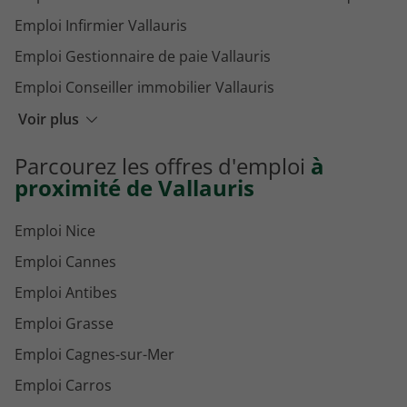
Emploi Infirmier Vallauris
Emploi Gestionnaire de paie Vallauris
Emploi Conseiller immobilier Vallauris
Emploi Employé de commerce Vallauris
Voir plus
Emploi Jardinier paysagiste Vallauris
Parcourez les offres d'emploi
à
Emploi Infirmier ehpad Vallauris
proximité de Vallauris
Emploi Nice
Emploi Cannes
Emploi Antibes
Emploi Grasse
Emploi Cagnes-sur-Mer
Emploi Carros