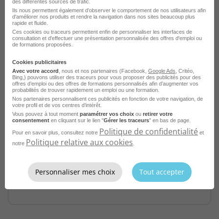
des différentes sources de trafic.
Ils nous permettent également d’observer le comportement de nos utilisateurs afin
d'améliorer nos produits et rendre la navigation dans nos sites beaucoup plus
rapide et fluide.
Ces cookies ou traceurs permettent enfin de personnaliser les interfaces de
consultation et d'effectuer une présentation personnalisée des offres d'emploi ou
de formations proposées.
Cookies publicitaires
Avec votre accord
, nous et nos partenaires (Facebook,
Google Ads
, Critéo,
Bing,) pouvons utiliser des traceurs pour vous proposer des publicités pour des
offres d’emploi ou des offres de formations personnalisés afin d’augmenter vos
probabilités de trouver rapidement un emploi ou une formation.
Nos partenaires personnalisent ces publicités en fonction de votre navigation, de
Câbleur Industrielle H/F
votre profil et de vos centres d’intérêt.
Vous pouvez à tout moment
paramétrer vos choix
ou
retirer votre
consentement
en cliquant sur le lien "
Gérer les traceurs
" en bas de page.
Vaulx-en-Velin - 69
Intérim
Politique de confidentialité
Aprojob Lyon
Pour en savoir plus, consultez notre
et
Politique relative aux cookies
notre
.
Publié le 6 août 2026
Personnaliser mes choix
Tout accepter
Je postule