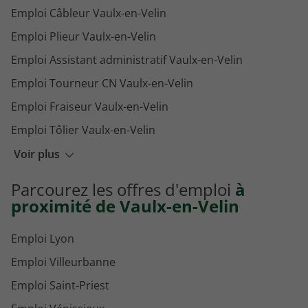
Emploi Câbleur Vaulx-en-Velin
Emploi Plieur Vaulx-en-Velin
Emploi Assistant administratif Vaulx-en-Velin
Emploi Tourneur CN Vaulx-en-Velin
Emploi Fraiseur Vaulx-en-Velin
Emploi Tôlier Vaulx-en-Velin
Emploi Facteur Vaulx-en-Velin
Voir plus
Emploi Educateur spécialisé Vaulx-en-Velin
Parcourez les offres d'emploi
à
Emploi Mécanicien poids lourds Vaulx-en-Velin
proximité de Vaulx-en-Velin
Emploi Lyon
Emploi Villeurbanne
Emploi Saint-Priest