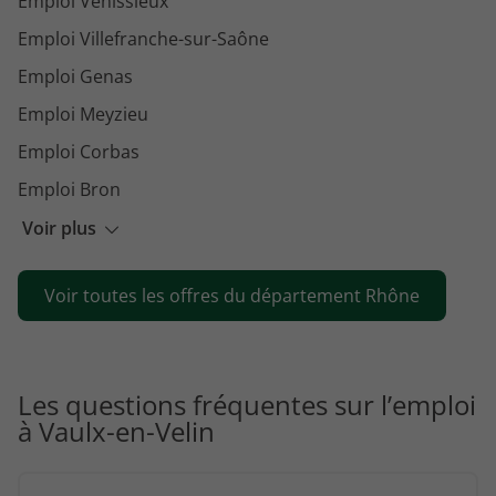
Emploi Vénissieux
Emploi Villefranche-sur-Saône
Emploi Genas
Emploi Meyzieu
Emploi Corbas
Emploi Bron
Emploi Chassieu
Voir plus
Emploi Brignais
Voir toutes les offres du département Rhône
Emploi Rillieux-la-Pape
Emploi Caluire-et-Cuire
Emploi Décines-Charpieu
Les questions fréquentes sur l’emploi
Emploi Dardilly
à Vaulx-en-Velin
Emploi Saint-Genis-Laval