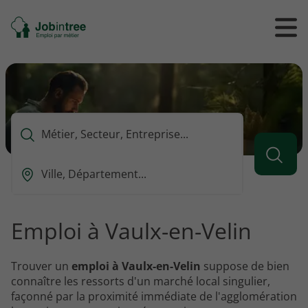
Se
Ouvrir
Ou
rendre
/
/
à
ferme
f
l'accueil
le
le
formul
m
de
reche
Que
voulez-
vous
Ou
rechercher
est-
?
ce
que
Emploi à Vaulx-en-Velin
vous
voulez
rechercher
Trouver un
emploi à Vaulx-en-Velin
suppose de bien
?
connaître les ressorts d'un marché local singulier,
façonné par la proximité immédiate de l'agglomération