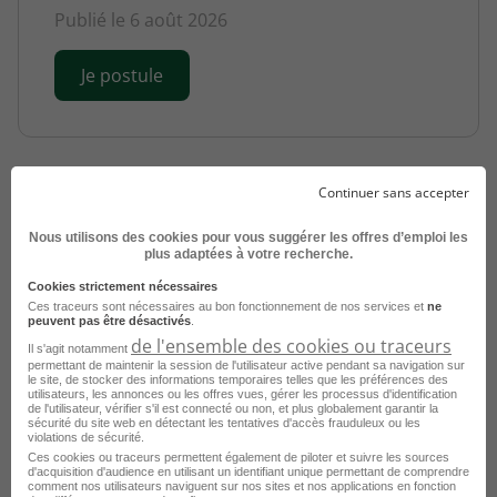
Publié le 6 août 2026
Je postule
Continuer sans accepter
Nous utilisons des cookies pour vous suggérer les offres d’emploi les
plus adaptées à votre recherche.
Cookies strictement nécessaires
Ces traceurs sont nécessaires au bon fonctionnement de nos services et
ne
Soudeur TIG Inox H/F
peuvent pas être désactivés
.
de l'ensemble des cookies ou traceurs
Il s'agit notamment
Vaulx-en-Velin - 69
Intérim
permettant de maintenir la session de l'utilisateur active pendant sa navigation sur
le site, de stocker des informations temporaires telles que les préférences des
Aprojob Lyon
utilisateurs, les annonces ou les offres vues, gérer les processus d'identification
de l'utilisateur, vérifier s'il est connecté ou non, et plus globalement garantir la
sécurité du site web en détectant les tentatives d'accès frauduleux ou les
Publié le 6 août 2026
violations de sécurité.
Ces cookies ou traceurs permettent également de piloter et suivre les sources
d'acquisition d'audience en utilisant un identifiant unique permettant de comprendre
Je postule
comment nos utilisateurs naviguent sur nos sites et nos applications en fonction