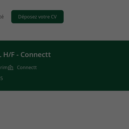
té
Déposez votre CV
 H/F - Connectt
érim
Connectt
25