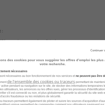
 :
u BTS en maintenance des véhicules
Continuer 
anique générale, hydraulique, pneumatique et électricité 
sons des cookies pour vous suggérer les offres d’emploi les plus
tic électronique
votre recherche.
ictement nécessaires
r une documentation technique
 sont nécessaires au bon fonctionnement de nos services et
ne peuvent pas être d
de l'ensemble des cookies ou traceurs
rité liées à l'entretien des véhicules industriels
amment
permettant de mainteni
ur active pendant sa navigation sur le site, de stocker des informations temporaires t
es utilisateurs, les annonces ou les offres vues, gérer les processus d'identificatio
ion
 vérifier s'il est connecté ou non, et plus globalement garantir la sécurité du site web 
 d'accès frauduleux ou les violations de sécurité.
u traceurs permettent également de piloter et suivre les sources d'acquisition d'a
nel
identifiant unique permettant de comprendre comment nos utilisateurs naviguent sur 