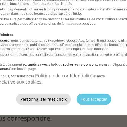
ns en fonction des différentes sources de trafic.
ettent également d’observer le comportement de nos utilisateurs afin d'améliorer no
igation dans nos sites beaucoup plus rapide et fluide.
u traceurs permettent enfin de personnaliser les interfaces de consultation et d'eff
rité et des procédures qualité
personnalisée des offres d'emploi ou de formations proposées.
l ? N'hésitez pas, postuler !!
icitaires
accord
, nous et nos partenaires (Facebook,
Google Ads
, Critéo, Bing,) pouvons util
 vous proposer des publicités pour des offres d’emploi ou des offres de formations
ter vos probabilités de trouver rapidement un emploi ou une formation.
es personnalisent ces publicités en fonction de votre navigation, de votre profil et 
à tout moment
paramétrer vos choix
ou
retirer votre consentement
en cliquant s
raceurs
" en bas de page.
Politique de confidentialité
r plus, consultez notre
et notre
relative aux cookies
.
Personnaliser mes choix
Tout accepter
ous correspondre.