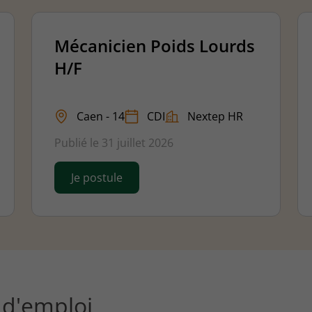
Mécanicien Poids Lourds
H/F
Caen - 14
CDI
Nextep HR
Publié le 31 juillet 2026
Je postule
s d'emploi