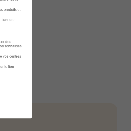
s produits et
ectuer une
iser des
 personnalisés
de vos centres
ur le lien