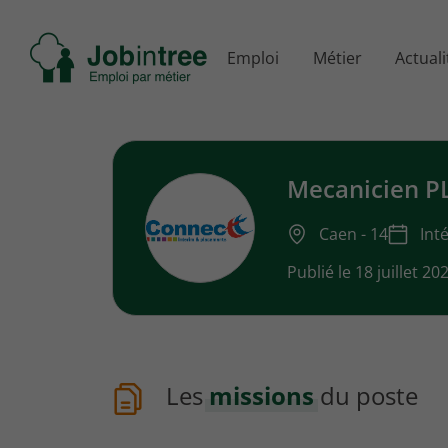
Se
Emploi
Métier
Actuali
rendre
à
l'accueil
Mecanicien PL
Caen - 14
Int
Publié le 18 juillet 20
Les
missions
du poste