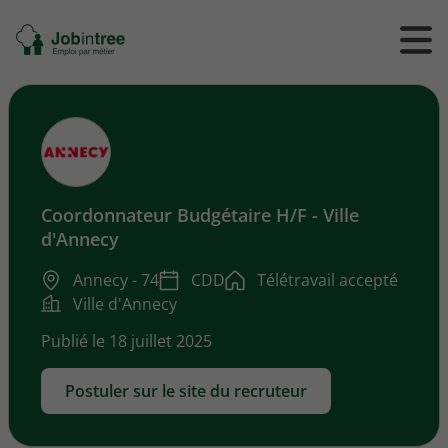
Se
Ouvrir
Ou
rendre
/
/
à
ferme
f
l'accueil
le
le
formul
m
de
reche
Coordonnateur Budgétaire H/F - Ville
d'Annecy
Annecy - 74
CDD
Télétravail accepté
Ville d'Annecy
Publié le 18 juillet 2025
Postuler sur le site du recruteur