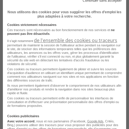
Continuer sans accepter
bénéficier de perspectives d'évolution
- Des conditions de travail adaptées à votre rythme
Nous utilisons des cookies pour vous suggérer les offres d’emploi les
plus adaptées à votre recherche.
personnel (choix du cycle de travail, télétravail, 25
jours de congés annuels, régime de RTT jusqu'à 23
Cookies strictement nécessaires
jours- selon organisation du service)
Ces traceurs sont nécessaires au bon fonctionnement de nos services et
ne
peuvent pas être désactivés
.
- Bénéficier d'un large panel d'avantages (accès à une
de l'ensemble des cookies ou traceurs
Il s'agit notamment
flotte de vélo électrique, accès à des activités sportives
permettant de maintenir la session de l'utilisateur active pendant sa navigation sur
et billetterie à tarifs avantageux via "le groupement"...)
le site, de stocker des informations temporaires telles que les préférences des
utilisateurs, les annonces ou les offres vues, gérer les processus d'identification
- Disposer d'une participation de la collectivité aux
de l'utilisateur, vérifier s'il est connecté ou non, et plus globalement garantir la
sécurité du site web en détectant les tentatives d'accès frauduleux ou les
frais de transport, mutuelle et prévoyance
violations de sécurité.
Ces cookies ou traceurs permettent également de piloter et suivre les sources
d'acquisition d'audience en utilisant un identifiant unique permettant de comprendre
La Ville est ouverte à la diversité et facilite l'accueil et
comment nos utilisateurs naviguent sur nos sites et nos applications en fonction
l'intégration des personnes en situation de handicap.
des différentes sources de trafic.
Ils nous permettent également d’observer le comportement de nos utilisateurs afin
d'améliorer nos produits et rendre la navigation dans nos sites beaucoup plus
rapide et fluide.
Ces cookies ou traceurs permettent enfin de personnaliser les interfaces de
consultation et d'effectuer une présentation personnalisée des offres d'emploi ou
Le
profil
recherché
de formations proposées.
Cookies publicitaires
Pour réussir sur ce poste vous disposez idéalement
Avec votre accord
, nous et nos partenaires (Facebook,
Google Ads
, Critéo,
Bing,) pouvons utiliser des traceurs pour vous proposer des publicités pour des
d'une expérience en comptabilité publique.
offres d’emploi ou des offres de formations personnalisés afin d’augmenter vos