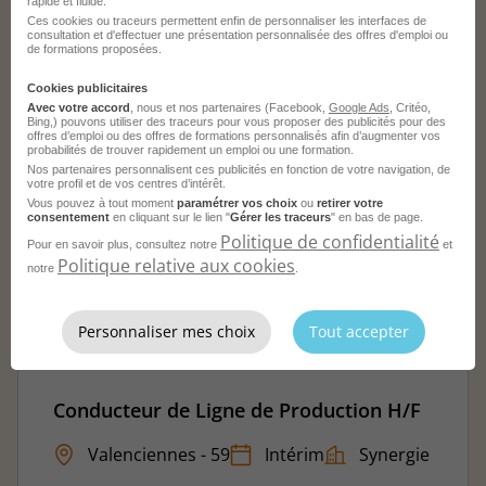
rapide et fluide.
Ces cookies ou traceurs permettent enfin de personnaliser les interfaces de
consultation et d'effectuer une présentation personnalisée des offres d'emploi ou
de formations proposées.
Cookies publicitaires
Conducteur de Machine de Production
Avec votre accord
, nous et nos partenaires (Facebook,
Google Ads
, Critéo,
H/F
Bing,) pouvons utiliser des traceurs pour vous proposer des publicités pour des
offres d’emploi ou des offres de formations personnalisés afin d’augmenter vos
probabilités de trouver rapidement un emploi ou une formation.
Valenciennes - 59
Intérim
Celest
Nos partenaires personnalisent ces publicités en fonction de votre navigation, de
votre profil et de vos centres d’intérêt.
Vous pouvez à tout moment
paramétrer vos choix
ou
retirer votre
Publié le 31 juillet 2026
consentement
en cliquant sur le lien "
Gérer les traceurs
" en bas de page.
Politique de confidentialité
Pour en savoir plus, consultez notre
et
Je postule
Politique relative aux cookies
notre
.
Personnaliser mes choix
Tout accepter
Conducteur de Ligne de Production H/F
Valenciennes - 59
Intérim
Synergie