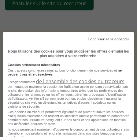
Postuler sur le site du recruteur
Continuer sans accepter
Nous utilisons des cookies pour vous suggérer les offres d’emploi les
Ces offres pourraient aussi vous correspondre.
plus adaptées à votre recherche.
Cookies strictement nécessaires
Ces traceurs sont nécessaires au bon fonctionnement de nos services et
ne
peuvent pas être désactivés
.
Conducteur d'Installation H/F
de l'ensemble des cookies ou traceurs
Il s'agit notamment
permettant de maintenir la session de l'utilisateur active pendant sa navigation sur
Valenciennes - 59
Intérim
le site, de stocker des informations temporaires telles que les préférences des
utilisateurs, les annonces ou les offres vues, gérer les processus d'identification
PROMAN
de l'utilisateur, vérifier s'il est connecté ou non, et plus globalement garantir la
sécurité du site web en détectant les tentatives d'accès frauduleux ou les
violations de sécurité.
Publié le 3 août 2026
Ces cookies ou traceurs permettent également de piloter et suivre les sources
d'acquisition d'audience en utilisant un identifiant unique permettant de comprendre
comment nos utilisateurs naviguent sur nos sites et nos applications en fonction
Je postule
des différentes sources de trafic.
Ils nous permettent également d’observer le comportement de nos utilisateurs afin
d'améliorer nos produits et rendre la navigation dans nos sites beaucoup plus