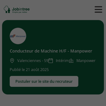
Se
Ouvrir
Ou
rendre
/
/
à
ferme
f
l'accueil
le
le
formul
m
de
reche
Conducteur de Machine H/F - Manpower
Valenciennes - 59
Intérim
Manpower
Publié le 21 août 2025
Postuler sur le site du recruteur