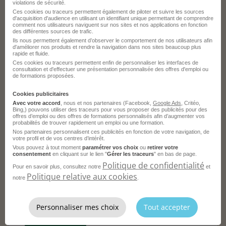
violations de sécurité.
Opérateur de Production H/F
Ces cookies ou traceurs permettent également de piloter et suivre les sources
d'acquisition d'audience en utilisant un identifiant unique permettant de comprendre
comment nos utilisateurs naviguent sur nos sites et nos applications en fonction
Obernai - 67
Intérim
France Travail
des différentes sources de trafic.
Ils nous permettent également d’observer le comportement de nos utilisateurs afin
Publié le 17 juillet 2026
d'améliorer nos produits et rendre la navigation dans nos sites beaucoup plus
rapide et fluide.
Ces cookies ou traceurs permettent enfin de personnaliser les interfaces de
consultation et d'effectuer une présentation personnalisée des offres d'emploi ou
Je postule
de formations proposées.
Cookies publicitaires
Avec votre accord
, nous et nos partenaires (Facebook,
Google Ads
, Critéo,
Bing,) pouvons utiliser des traceurs pour vous proposer des publicités pour des
offres d’emploi ou des offres de formations personnalisés afin d’augmenter vos
probabilités de trouver rapidement un emploi ou une formation.
Nos partenaires personnalisent ces publicités en fonction de votre navigation, de
Conducteur de Ligne Service Traiteur
votre profil et de vos centres d’intérêt.
Vous pouvez à tout moment
paramétrer vos choix
ou
retirer votre
H/F
consentement
en cliquant sur le lien "
Gérer les traceurs
" en bas de page.
Politique de confidentialité
Pour en savoir plus, consultez notre
et
Obernai - 67
CDI
Geny Interim
Politique relative aux cookies
notre
.
Publié le 2 juin 2026
Personnaliser mes choix
Tout accepter
Je postule