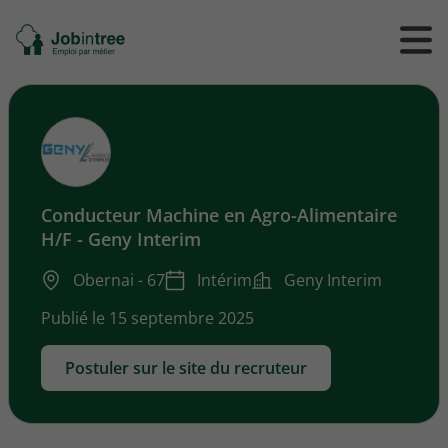
Se
Ouvrir
Ou
rendre
/
/
à
ferme
f
l'accueil
le
le
formul
m
de
reche
Conducteur Machine en Agro-Alimentaire
H/F - Geny Interim
Obernai - 67
Intérim
Geny Interim
Publié le 15 septembre 2025
Postuler sur le site du recruteur