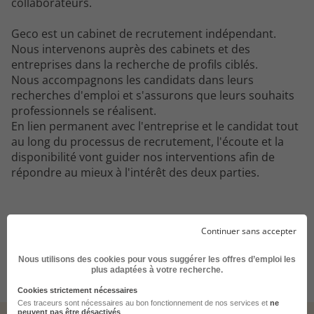
collaborateurs.
Geco est un cabinet de recrutement indépendant.
Nous intervenons auprès des cabinets et des
entreprises dans la recherche de profils ciblés.
Nous accompagnons les candidats dans leurs
recherches d'emploi et s'assurons que leurs souhaits
professionnels se réalisent.
En lien permanent avec l'entreprise et le candidat tout
au long du processus de recrutement, l'écoute et la
disponibilité vont guider nos interventions afin de
répondre au mieux à l'intérêt des deux parties.
Continuer sans accepter
Postuler sur le site du recruteur
Nous utilisons des cookies pour vous suggérer les offres d’emploi les
plus adaptées à votre recherche.
Cookies strictement nécessaires
Ces traceurs sont nécessaires au bon fonctionnement de nos services et
ne
peuvent pas être désactivés
.