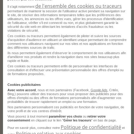
de l'ensemble des cookies ou traceurs
Il s'agit notamment
permettant de maintenir la session de l'utilisateur active pendant sa navigation sur
le site, de stocker des informations temporaires telles que les préférences des
Ces offres pourraient aussi vous correspondre.
utilisateurs, les annonces ou les offres vues, gérer les processus d'identification
de l'utilisateur, vérifier s'il est connecté ou non, et plus globalement garantir la
sécurité du site web en détectant les tentatives d'accès frauduleux ou les
violations de sécurité.
Ces cookies ou traceurs permettent également de piloter et suivre les sources
d'acquisition d'audience en utilisant un identifiant unique permettant de comprendre
Gestionnaire de Paie & Droit Social H/F
comment nos utilisateurs naviguent sur nos sites et nos applications en fonction
des différentes sources de trafic.
Mérignac - 33
CDI
Ils nous permettent également d’observer le comportement de nos utilisateurs afin
d'améliorer nos produits et rendre la navigation dans nos sites beaucoup plus
Télétravail accepté
ODAS CONSEIL
rapide et fluide.
Ces cookies ou traceurs permettent enfin de personnaliser les interfaces de
consultation et d'effectuer une présentation personnalisée des offres d'emploi ou
Publié le 4 août 2026
de formations proposées.
Cookies publicitaires
Je postule
Avec votre accord
, nous et nos partenaires (Facebook,
Google Ads
, Critéo,
Bing,) pouvons utiliser des traceurs pour vous proposer des publicités pour des
offres d’emploi ou des offres de formations personnalisés afin d’augmenter vos
probabilités de trouver rapidement un emploi ou une formation.
Nos partenaires personnalisent ces publicités en fonction de votre navigation, de
votre profil et de vos centres d’intérêt.
Vous pouvez à tout moment
paramétrer vos choix
ou
retirer votre
consentement
en cliquant sur le lien "
Gérer les traceurs
" en bas de page.
Politique de confidentialité
Gestionnaire de Paie & Droit Social
Pour en savoir plus, consultez notre
et
Politique relative aux cookies