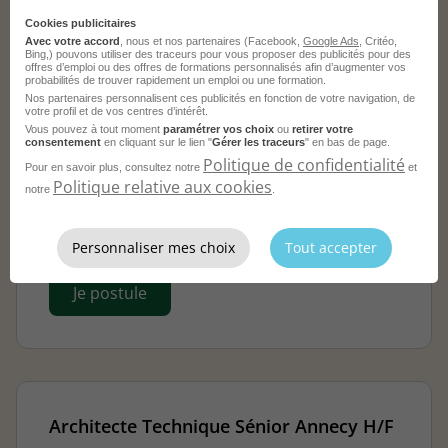
Cookies publicitaires
Avec votre accord
, nous et nos partenaires (Facebook,
Google Ads
, Critéo,
Ces offres pourraient aussi vous correspondre.
Bing,) pouvons utiliser des traceurs pour vous proposer des publicités pour des
offres d’emploi ou des offres de formations personnalisés afin d’augmenter vos
probabilités de trouver rapidement un emploi ou une formation.
Nos partenaires personnalisent ces publicités en fonction de votre navigation, de
votre profil et de vos centres d’intérêt.
Vous pouvez à tout moment
paramétrer vos choix
ou
retirer votre
Architecte Technique - Ingénieur
consentement
en cliquant sur le lien "
Gérer les traceurs
" en bas de page.
Plateforme Kubernetes H/F
Politique de confidentialité
Pour en savoir plus, consultez notre
et
Politique relative aux cookies
notre
.
Annecy - 74
CDI
HELPLINE
Publié le 11 mai 2026
Personnaliser mes choix
Tout accepter
Je postule
Architecte Technique Sénior Annecy H/F