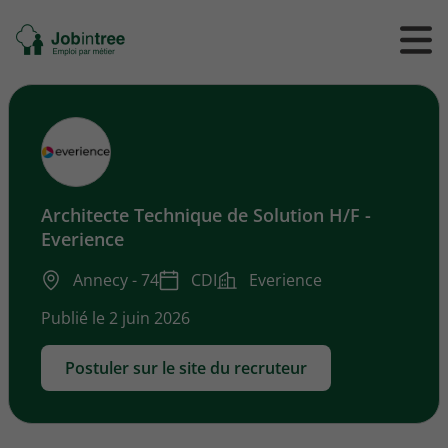
Se
Ouvrir
Ou
rendre
/
/
à
ferme
f
l'accueil
le
le
formul
m
de
reche
Architecte Technique de Solution H/F -
Everience
Annecy - 74
CDI
Everience
Publié le 2 juin 2026
Postuler sur le site du recruteur