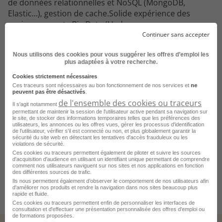
de données relationnelles et NoSQL (MongoDB,
Elastic...), gestion de cache.Solide expérience des
environnements Big Data (Hadoop,
Spark...).Connaissances en développement et
Continuer sans accepter
automatisation (scripts, API, outils
Nous utilisons des cookies pour vous suggérer les offres d’emploi les
DevOps).Environnement de travail Windows.?? Qualités
plus adaptées à votre recherche.
personnelles :Esprit de synthèse et capacité
rédactionnelle.Aisance relationnelle et goût du travail
Cookies strictement nécessaires
Ces traceurs sont nécessaires au bon fonctionnement de nos services et
ne
en équipe transverse.Autonomie, rigueur et capacité
peuvent pas être désactivés
.
d'analyse.Sens du service et proactivité.Adhésion forte
de l'ensemble des cookies ou traceurs
Il s'agit notamment
aux méthodes Agile et DevOps.Tous les postes sont
permettant de maintenir la session de l'utilisateur active pendant sa navigation sur
le site, de stocker des informations temporaires telles que les préférences des
ouverts aux personnes en situation de handicap.
utilisateurs, les annonces ou les offres vues, gérer les processus d'identification
de l'utilisateur, vérifier s'il est connecté ou non, et plus globalement garantir la
sécurité du site web en détectant les tentatives d'accès frauduleux ou les
violations de sécurité.
Ces cookies ou traceurs permettent également de piloter et suivre les sources
d'acquisition d'audience en utilisant un identifiant unique permettant de comprendre
comment nos utilisateurs naviguent sur nos sites et nos applications en fonction
Postuler sur le site du recruteur
des différentes sources de trafic.
Ils nous permettent également d’observer le comportement de nos utilisateurs afin
d'améliorer nos produits et rendre la navigation dans nos sites beaucoup plus
rapide et fluide.
Ces cookies ou traceurs permettent enfin de personnaliser les interfaces de
consultation et d'effectuer une présentation personnalisée des offres d'emploi ou
de formations proposées.