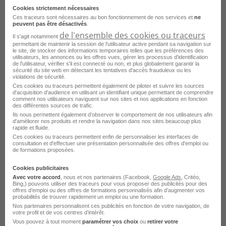
propreté : 12.33EUR)
Cookies strictement nécessaires
Ces traceurs sont nécessaires au bon fonctionnement de nos services et
ne
peuvent pas être désactivés
.
Aucun frais à la charge de l'apprenti
de l'ensemble des cookies ou traceurs
Il s'agit notamment
permettant de maintenir la session de l'utilisateur active pendant sa navigation sur
le site, de stocker des informations temporaires telles que les préférences des
utilisateurs, les annonces ou les offres vues, gérer les processus d'identification
de l'utilisateur, vérifier s'il est connecté ou non, et plus globalement garantir la
Le
profil
recherché
sécurité du site web en détectant les tentatives d'accès frauduleux ou les
violations de sécurité.
Ces cookies ou traceurs permettent également de piloter et suivre les sources
d'acquisition d'audience en utilisant un identifiant unique permettant de comprendre
Envie de vous former à un métier porteur ou d'évoluer
comment nos utilisateurs naviguent sur nos sites et nos applications en fonction
des différentes sources de trafic.
dans votre carrière professionnelle ? Cette formation
Ils nous permettent également d’observer le comportement de nos utilisateurs afin
est faite pour vous, Rejoignez-nous !
d'améliorer nos produits et rendre la navigation dans nos sites beaucoup plus
rapide et fluide.
Ces cookies ou traceurs permettent enfin de personnaliser les interfaces de
Profil recherché : Nous recherchons un profil alliant
consultation et d'effectuer une présentation personnalisée des offres d'emploi ou
de formations proposées.
rigueur, curiosité, sens du service, réactivité et envie
d'apprendre.
Cookies publicitaires
Avec votre accord
, nous et nos partenaires (Facebook,
Google Ads
, Critéo,
Bing,) pouvons utiliser des traceurs pour vous proposer des publicités pour des
Aucune expérience professionnelle n'est exigée,
offres d’emploi ou des offres de formations personnalisés afin d’augmenter vos
seulement une grande motivation !
probabilités de trouver rapidement un emploi ou une formation.
Nos partenaires personnalisent ces publicités en fonction de votre navigation, de
votre profil et de vos centres d’intérêt.
Vous pouvez à tout moment
paramétrer vos choix
ou
retirer votre