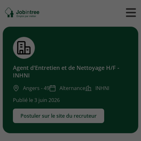
Se
Ouvrir
Ou
rendre
/
/
à
ferme
f
l'accueil
le
le
formul
m
de
reche
Agent d'Entretien et de Nettoyage H/F -
INHNI
Angers - 49
Alternance
INHNI
Publié le 3 juin 2026
Postuler sur le site du recruteur