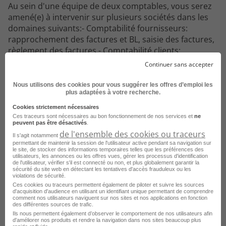
Au sein d'une équipe de deux comptables, vous serez
amené(e) à intervenir sur plusieurs sociétés dans les
domaines suivants:- Comptabilité fournisseurs:
rapprochement des factures et BL, saisie des factures,
règlement des factures.- Comptabilité clients:
établissement des factures, envoi des factures clients,
Continuer sans accepter
pointage des comptes, relance des clients.- Banque:
saisie des banques, rapprochements bancaires.- Aide à
Nous utilisons des cookies pour vous suggérer les offres d’emploi les
plus adaptées à votre recherche.
la préparation des marges mensuelles.- Participation à
l'établissement des situations comptables, des bilans-
Cookies strictement nécessaires
Diverses tâches administratives (tri du courrier, envoi
Ces traceurs sont nécessaires au bon fonctionnement de nos services et
ne
peuvent pas être désactivés
.
de colis, classement, archivage...)- Vous serez amené(e)
de l'ensemble des cookies ou traceurs
Il s'agit notamment
à travailler avec notre cabinet comptable lors de leurs
permettant de maintenir la session de l'utilisateur active pendant sa navigation sur
interventionsCette liste de tâches sera affinée suivant
le site, de stocker des informations temporaires telles que les préférences des
utilisateurs, les annonces ou les offres vues, gérer les processus d'identification
la période et la durée de l'alternance.
de l'utilisateur, vérifier s'il est connecté ou non, et plus globalement garantir la
sécurité du site web en détectant les tentatives d'accès frauduleux ou les
violations de sécurité.
Ces cookies ou traceurs permettent également de piloter et suivre les sources
d'acquisition d'audience en utilisant un identifiant unique permettant de comprendre
comment nos utilisateurs naviguent sur nos sites et nos applications en fonction
Le
profil
recherché
des différentes sources de trafic.
Ils nous permettent également d’observer le comportement de nos utilisateurs afin
d'améliorer nos produits et rendre la navigation dans nos sites beaucoup plus