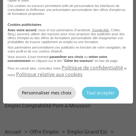
rapide et fluide.
Vous avez déjà des notions en comptabilité et une
Ces cookies ou traceurs permettent enfin de personnaliser les interfaces de
formation Bac +2 ou +3 dans le domaine comptable
consultation et d'effectuer une présentation personnalisée des offres d'emploi ou
de formations proposées.
Cookies publicitaires
Avec votre accord
, nous et nos partenaires (Facebook,
Google Ads
, Critéo,
Bing,) pouvons utiliser des traceurs pour vous proposer des publicités pour des
offres d’emploi ou des offres de formations personnalisés afin d’augmenter vos
Postuler sur le site du recruteur
probabilités de trouver rapidement un emploi ou une formation.
Nos partenaires personnalisent ces publicités en fonction de votre navigation, de
votre profil et de vos centres d’intérêt.
Vous pouvez à tout moment
paramétrer vos choix
ou
retirer votre
consentement
en cliquant sur le lien "
Gérer les traceurs
" en bas de page.
Politique de confidentialité
Parcourir plus d'offres d'emploi
Pour en savoir plus, consultez notre
et
Politique relative aux cookies
notre
.
Emploi Comptable copropriété
Personnaliser mes choix
Tout accepter
Emploi Comptabilité
Emploi Comptabilité Pont-à-Mousson
Accueil
Offre Emploi
Emploi Grand Est