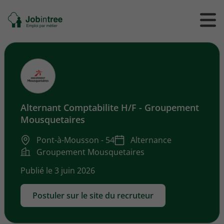
Se
Ouvrir
Ou
rendre
/
/
à
ferme
f
l'accueil
le
le
formul
m
de
reche
Alternant Comptabilite H/F - Groupement
Mousquetaires
Pont-à-Mousson - 54
Alternance
Groupement Mousquetaires
Publié le 3 juin 2026
Postuler sur le site du recruteur