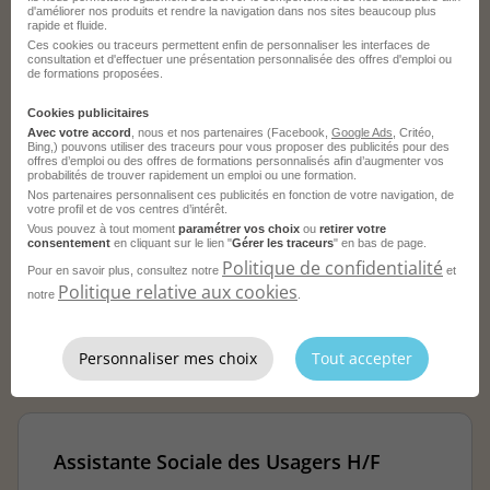
d'améliorer nos produits et rendre la navigation dans nos sites beaucoup plus
Je postule
rapide et fluide.
Ces cookies ou traceurs permettent enfin de personnaliser les interfaces de
consultation et d'effectuer une présentation personnalisée des offres d'emploi ou
de formations proposées.
Cookies publicitaires
Avec votre accord
, nous et nos partenaires (Facebook,
Google Ads
, Critéo,
Bing,) pouvons utiliser des traceurs pour vous proposer des publicités pour des
offres d’emploi ou des offres de formations personnalisés afin d’augmenter vos
Assistant Service Social Patient H/F
probabilités de trouver rapidement un emploi ou une formation.
Nos partenaires personnalisent ces publicités en fonction de votre navigation, de
votre profil et de vos centres d’intérêt.
Clichy - 92
CDD
AP-HP
Vous pouvez à tout moment
paramétrer vos choix
ou
retirer votre
consentement
en cliquant sur le lien "
Gérer les traceurs
" en bas de page.
Publié le 18 juin 2026
Politique de confidentialité
Pour en savoir plus, consultez notre
et
Politique relative aux cookies
notre
.
Je postule
Personnaliser mes choix
Tout accepter
Assistante Sociale des Usagers H/F