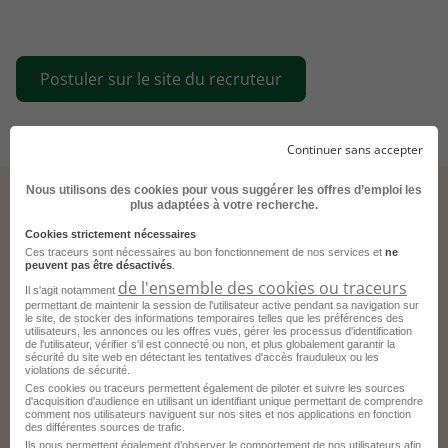
Postuler sur le site du recruteur
Continuer sans accepter
Nous utilisons des cookies pour vous suggérer les offres d’emploi les
plus adaptées à votre recherche.
Cookies strictement nécessaires
Ces offres pourraient aussi vous correspondre.
Ces traceurs sont nécessaires au bon fonctionnement de nos services et
ne
peuvent pas être désactivés
.
de l'ensemble des cookies ou traceurs
Il s'agit notamment
permettant de maintenir la session de l'utilisateur active pendant sa navigation sur
Assistant de Service Social H/F
le site, de stocker des informations temporaires telles que les préférences des
utilisateurs, les annonces ou les offres vues, gérer les processus d'identification
de l'utilisateur, vérifier s'il est connecté ou non, et plus globalement garantir la
sécurité du site web en détectant les tentatives d'accès frauduleux ou les
Clichy - 92
Fonctionnaire
violations de sécurité.
Service Public
Ces cookies ou traceurs permettent également de piloter et suivre les sources
d'acquisition d'audience en utilisant un identifiant unique permettant de comprendre
comment nos utilisateurs naviguent sur nos sites et nos applications en fonction
Publié le 2 août 2026
des différentes sources de trafic.
Ils nous permettent également d’observer le comportement de nos utilisateurs afin