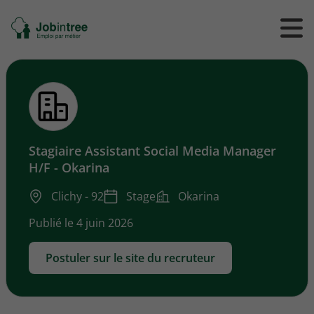
Se
Ouvrir
Ou
rendre
/
/
à
ferme
f
l'accueil
le
le
formul
m
de
reche
Stagiaire Assistant Social Media Manager
H/F - Okarina
Clichy - 92
Stage
Okarina
Publié le 4 juin 2026
Postuler sur le site du recruteur