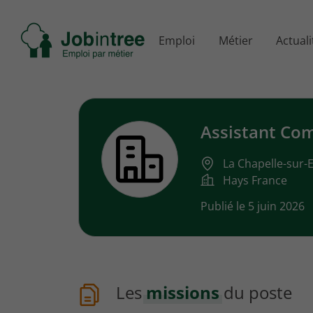
Se
Emploi
Métier
Actuali
rendre
à
l'accueil
Assistant Com
La Chapelle-sur-E
Hays France
Publié le 5 juin 2026
Les
missions
du poste