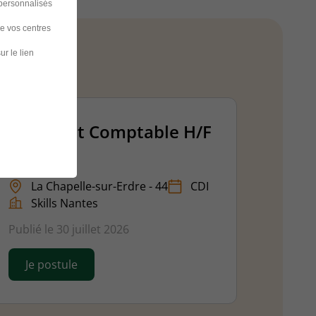
 personnalisés
de vos centres
ur le lien
Assistant Comptable H/F
La Chapelle-sur-Erdre - 44
CDI
Skills Nantes
Publié le 30 juillet 2026
Je postule