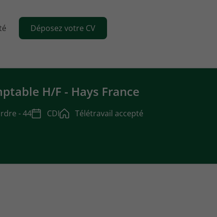
té
Déposez votre CV
ptable H/F - Hays France
rdre - 44
CDI
Télétravail accepté