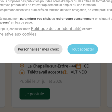
 vous proposer des publicités pour des offres d’emploi ou des offres de formations
ter vos probabilités de trouver rapidement un emploi ou une formation.
es personnalisent ces publicités en fonction de votre navigation, de votre profil et 
à tout moment
paramétrer vos choix
ou
retirer votre consentement
en cliquant s
ous correspondre.
raceurs
" en bas de page.
Politique de confidentialité
r plus, consultez notre
et notre
relative aux cookies
.
Assistant Comptable
Personnaliser mes choix
Tout accepter
Confirmé H/F
La Chapelle-sur-Erdre - 44
CDI
Télétravail accepté
ALTINEO
Publié le 31 juillet 2026
Je postule