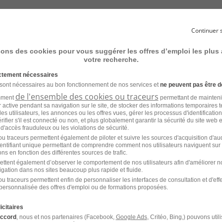
Continuer 
un mois de salaire),
e perso,
sons des cookies pour vous suggérer les offres d’emploi les plus
votre recherche.
ictement nécessaires
n toute confidentialité.
 sont nécessaires au bon fonctionnement de nos services et
ne peuvent pas être d
de l'ensemble des cookies ou traceurs
amment
permettant de mainteni
t d'expertise comptable implanté régionalement recherche u
ur active pendant sa navigation sur le site, de stocker des informations temporaires t
 un poste de responsable de dossiers à terme. Le poste es
es utilisateurs, les annonces ou les offres vues, gérer les processus d'identificatio
 de 41 personnes (le plus important et le plus historique du
 vérifier s'il est connecté ou non, et plus globalement garantir la sécurité du site web 
 d'accès frauduleux ou les violations de sécurité.
urs moins d'une trentaine sont en expertise comptable, le tr
u traceurs permettent également de piloter et suivre les sources d'acquisition d'a
aille humaine et la proximité avec les associés.
identifiant unique permettant de comprendre comment nos utilisateurs naviguent sur 
ns en fonction des différentes sources de trafic.
ettent également d’observer le comportement de nos utilisateurs afin d'améliorer no
igation dans nos sites beaucoup plus rapide et fluide.
u traceurs permettent enfin de personnaliser les interfaces de consultation et d'eff
personnalisée des offres d'emploi ou de formations proposées.
icitaires
accord
, nous et nos partenaires (Facebook,
Google Ads
, Critéo, Bing,) pouvons util