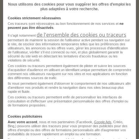
Nous utilisons des cookies pour vous suggérer les offres d’emploi les
Ces offres pourraient aussi vous correspondre.
plus adaptées à votre recherche.
Cookies strictement nécessaires
Ces traceurs sont nécessaires au bon fonctionnement de nos services et
ne
peuvent pas être désactivés
.
de l'ensemble des cookies ou traceurs
Alternance Intervenant Spa et Bien-Être
Il s'agit notamment
permettant de maintenir la session de l'utilisateur active pendant sa navigation sur
H/F
le site, de stocker des informations temporaires telles que les préférences des
utilisateurs, les annonces ou les offres vues, gérer les processus d'identification
de l'utilisateur, vérifier s'il est connecté ou non, et plus globalement garantir la
Fougères - 35
Alternance
sécurité du site web en détectant les tentatives d'accès frauduleux ou les
violations de sécurité.
FACULTE DES METIERS – CAMPUS DE
Ces cookies ou traceurs permettent également de piloter et suivre les sources
FOUGERES
d'acquisition d'audience en utilisant un identifiant unique permettant de comprendre
comment nos utilisateurs naviguent sur nos sites et nos applications en fonction
des différentes sources de trafic.
Publié le 10 juillet 2026
Ils nous permettent également d’observer le comportement de nos utilisateurs afin
d'améliorer nos produits et rendre la navigation dans nos sites beaucoup plus
rapide et fluide.
Je postule
Ces cookies ou traceurs permettent enfin de personnaliser les interfaces de
consultation et d'effectuer une présentation personnalisée des offres d'emploi ou
de formations proposées.
Cookies publicitaires
Avec votre accord
, nous et nos partenaires (Facebook,
Google Ads
, Critéo,
Bing,) pouvons utiliser des traceurs pour vous proposer des publicités pour des
offres d’emploi ou des offres de formations personnalisés afin d’augmenter vos
probabilités de trouver rapidement un emploi ou une formation.
Alternance Intervenant Spa et Bien-Être