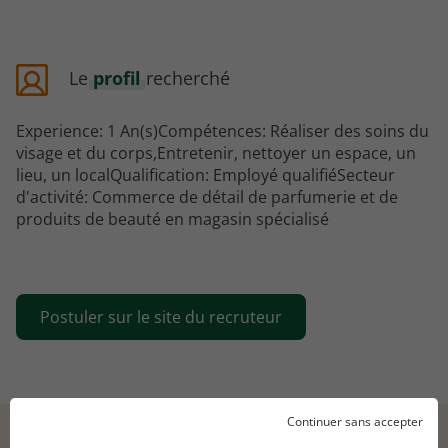
Le
profil
recherché
Experience: 1 An(s)Compétences: Réaliser des soins du
visage et du corps,Entretenir, nettoyer un espace, un
lieu, un localQualification: Employé qualifiéSecteur
d'activité: Commerce de détail de parfumerie et de
produits de beauté en magasin spécialisé
Postuler sur le site du recruteur
Continuer sans accepter