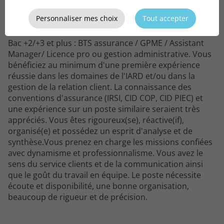
Le
profil
recherché
Personnaliser mes choix
Tout accepter
Bac +2/+3 et plus : BTS assurance / GPME / Assistant
Manager/ Licence pro ou gestion administrative. Vous
bénéficiez au minimum d'une première expérience
réussie dans les domaines de l'IARD et/ou dans la
gestion de la relation client. La connaissance des
conventions d'assurance (IRSI, CID COP, CID PIEC) et
une expérience sur un poste similaire seraient très
appréciés. Vous êtes rigoureux(se), réactive(if),
organisé(e) et possédez un esprit d'analyse et de
synthèse.Vous prenez en charge les missions confiées
avec dynamisme et professionnalisme. Vous avez le
sens du service clients et de la communication ainsi
que le goût du travail en équipe. Le poste nécessite
écoute et disponibilité, une bonne organisation,
beaucoup de rigueur et de précision.