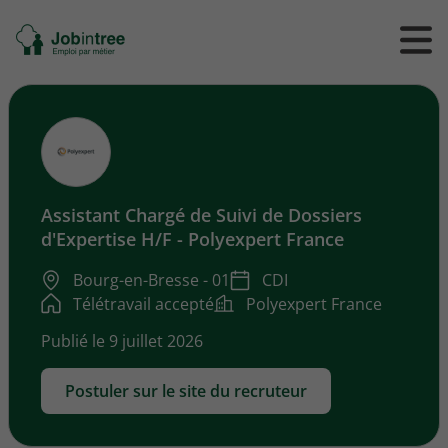
Se
Ouvrir
Ou
rendre
/
/
à
ferme
f
l'accueil
le
le
formul
m
de
reche
Assistant Chargé de Suivi de Dossiers
d'Expertise H/F - Polyexpert France
Bourg-en-Bresse - 01
CDI
Télétravail accepté
Polyexpert France
Publié le 9 juillet 2026
Postuler sur le site du recruteur