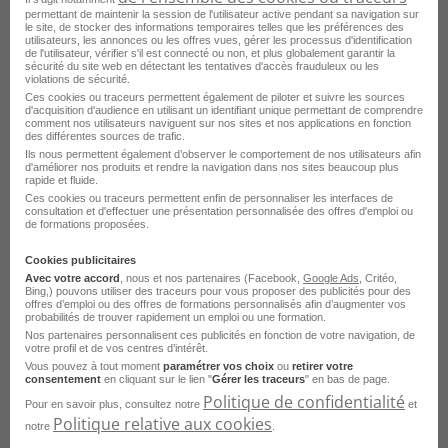
missions maîtrisées. Vous bénéficierez d'un
permettant de maintenir la session de l'utilisateur active pendant sa navigation sur
le site, de stocker des informations temporaires telles que les préférences des
accompagnement et d'une formation complète au
utilisateurs, les annonces ou les offres vues, gérer les processus d'identification
de l'utilisateur, vérifier s'il est connecté ou non, et plus globalement garantir la
secteur de l'assurance. Informations complémentaires
sécurité du site web en détectant les tentatives d'accès frauduleux ou les
violations de sécurité.
: Type de contrat : CDI Rémunération : 24271 à 28000€
Ces cookies ou traceurs permettent également de piloter et suivre les sources
brut/an Horaires : Lundi - Vendredi (différents choix
d'acquisition d'audience en utilisant un identifiant unique permettant de comprendre
comment nos utilisateurs naviguent sur nos sites et nos applications en fonction
d'horaires)OUSemaine de 4 jours Autres éléments de
des différentes sources de trafic.
rémunération : - Titres restaurant (10€/ journée
Ils nous permettent également d’observer le comportement de nos utilisateurs afin
d'améliorer nos produits et rendre la navigation dans nos sites beaucoup plus
travaillée dont 60% de part employeur) - Indemnité
rapide et fluide.
50% frais transport en commun (sur justificatif) - Prime
Ces cookies ou traceurs permettent enfin de personnaliser les interfaces de
consultation et d'effectuer une présentation personnalisée des offres d'emploi ou
de participation (en moyenne 80% d'un mois de
de formations proposées.
salaire) et prime d'intéressement aux bénéfices de
l'entreprise (en moyenne 800€) (dès 3 mois
Cookies publicitaires
d'ancienneté sur l'année civile en cours) - Plan
Avec votre accord
, nous et nos partenaires (Facebook,
Google Ads
, Critéo,
Bing,) pouvons utiliser des traceurs pour vous proposer des publicités pour des
d'Epargne Groupe et PERECO - Complémentaire Santé
offres d’emploi ou des offres de formations personnalisés afin d’augmenter vos
probabilités de trouver rapidement un emploi ou une formation.
prise en charge à 80% - Prévoyance - 2 jours de
Nos partenaires personnalisent ces publicités en fonction de votre navigation, de
télétravail possibles par semaine (dès 6 à 12 mois
votre profil et de vos centres d’intérêt.
d'ancienneté) Localisation : 330 Avenue de San Severo,
Vous pouvez à tout moment
paramétrer vos choix
ou
retirer votre
consentement
en cliquant sur le lien "
Gérer les traceurs
" en bas de page.
01000 Bourg-en-Bresse
Politique de confidentialité
Pour en savoir plus, consultez notre
et
Politique relative aux cookies
notre
.