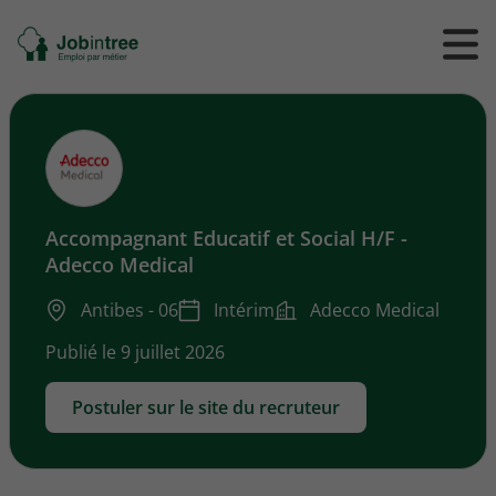
Se
Ouvrir
Ou
rendre
/
/
à
ferme
f
l'accueil
le
le
formul
m
de
reche
Accompagnant Educatif et Social H/F -
Adecco Medical
Antibes - 06
Intérim
Adecco Medical
Publié le 9 juillet 2026
Postuler sur le site du recruteur