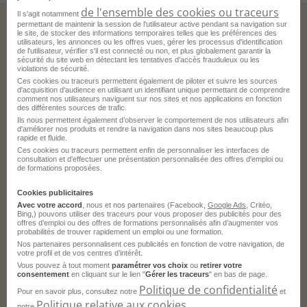
de l'ensemble des cookies ou traceurs
Il s'agit notamment
permettant de maintenir la session de l'utilisateur active pendant sa navigation sur
le site, de stocker des informations temporaires telles que les préférences des
utilisateurs, les annonces ou les offres vues, gérer les processus d'identification
de l'utilisateur, vérifier s'il est connecté ou non, et plus globalement garantir la
Ces offres pourraient aussi vous correspondre.
sécurité du site web en détectant les tentatives d'accès frauduleux ou les
violations de sécurité.
Ces cookies ou traceurs permettent également de piloter et suivre les sources
d'acquisition d'audience en utilisant un identifiant unique permettant de comprendre
comment nos utilisateurs naviguent sur nos sites et nos applications en fonction
Accompagnant Educatif et Social H/F
des différentes sources de trafic.
Ils nous permettent également d’observer le comportement de nos utilisateurs afin
d'améliorer nos produits et rendre la navigation dans nos sites beaucoup plus
Antibes - 06
Intérim
rapide et fluide.
Ces cookies ou traceurs permettent enfin de personnaliser les interfaces de
Adecco Medical
consultation et d'effectuer une présentation personnalisée des offres d'emploi ou
de formations proposées.
Publié le 30 juillet 2026
Cookies publicitaires
Avec votre accord
, nous et nos partenaires (Facebook,
Google Ads
, Critéo,
Je postule
Bing,) pouvons utiliser des traceurs pour vous proposer des publicités pour des
offres d’emploi ou des offres de formations personnalisés afin d’augmenter vos
probabilités de trouver rapidement un emploi ou une formation.
Nos partenaires personnalisent ces publicités en fonction de votre navigation, de
votre profil et de vos centres d’intérêt.
Vous pouvez à tout moment
paramétrer vos choix
ou
retirer votre
consentement
en cliquant sur le lien "
Gérer les traceurs
" en bas de page.
Politique de confidentialité
Pour en savoir plus, consultez notre
et
Politique relative aux cookies
Accompagnant Educatif et Social H/F
notre
.