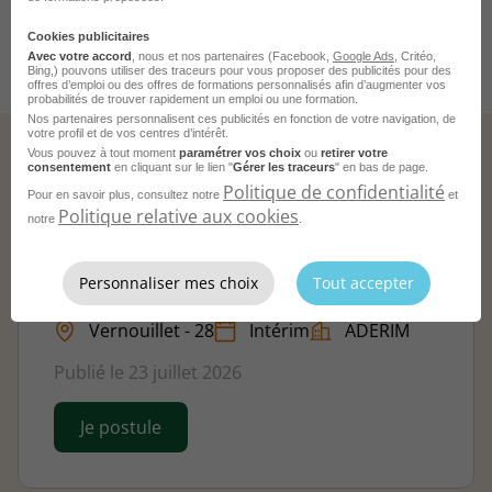
Postuler sur le site du recruteur
Cookies publicitaires
Avec votre accord
, nous et nos partenaires (Facebook,
Google Ads
, Critéo,
Bing,) pouvons utiliser des traceurs pour vous proposer des publicités pour des
offres d’emploi ou des offres de formations personnalisés afin d’augmenter vos
probabilités de trouver rapidement un emploi ou une formation.
Nos partenaires personnalisent ces publicités en fonction de votre navigation, de
votre profil et de vos centres d’intérêt.
Vous pouvez à tout moment
paramétrer vos choix
ou
retirer votre
consentement
en cliquant sur le lien "
Gérer les traceurs
" en bas de page.
Politique de confidentialité
Ces offres pourraient aussi vous correspondre.
Pour en savoir plus, consultez notre
et
Politique relative aux cookies
notre
.
Personnaliser mes choix
Tout accepter
Technicien de Maintenance H/F
Vernouillet - 28
Intérim
ADERIM
Publié le 23 juillet 2026
Je postule