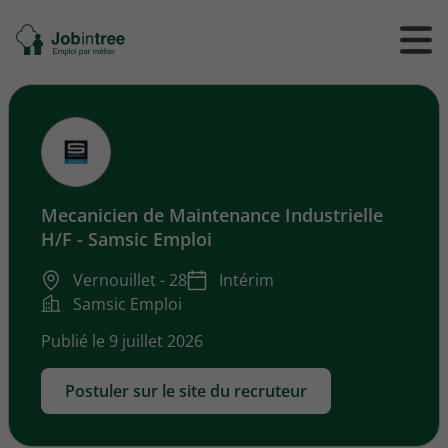
Se
Ouvrir
Ou
rendre
/
/
à
ferme
f
l'accueil
le
le
formul
m
de
reche
Mecanicien de Maintenance Industrielle
H/F - Samsic Emploi
Vernouillet - 28
Intérim
Samsic Emploi
Publié le 9 juillet 2026
Postuler sur le site du recruteur