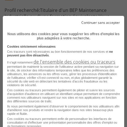
Profil recherché:Titulaire d'un BEP Maintenance
Industrielle ou d'une formation équivalente.Vous
justifiez d'au moins 3 ans d'expérience en mécanique
Continuer sans accepter
industrielle.Vous possédez de bonnes connaissances
Nous utilisons des cookies pour vous suggérer les offres d’emploi les
en maintenance industrielle.Une expérience dans
plus adaptées à votre recherche.
l'entretien d'engins de chantier (pelles hydrauliques,
chargeuses, mini-engins, chariots élévateurs) et/ou de
Cookies strictement nécessaires
Ces traceurs sont nécessaires au bon fonctionnement de nos services et
ne
poids lourds est fortement appréciée.Vous êtes
peuvent pas être désactivés
.
titulaire des CACES en lien avec les engins entretenus
de l'ensemble des cookies ou traceurs
Il s'agit notamment
(ou êtes en mesure de les obtenir rapidement).Vous
permettant de maintenir la session de l'utilisateur active pendant sa navigation sur
le site, de stocker des informations temporaires telles que les préférences des
faites preuve de rigueur, d'autonomie et d'un bon
utilisateurs, les annonces ou les offres vues, gérer les processus d'identification
esprit d'équipe.Vous êtes réactif(ve), avez le sens de
de l'utilisateur, vérifier s'il est connecté ou non, et plus globalement garantir la
sécurité du site web en détectant les tentatives d'accès frauduleux ou les
l'initiative et savez vous adapter aux priorités
violations de sécurité.
d'intervention.Vous accordez une importance
Ces cookies ou traceurs permettent également de piloter et suivre les sources
d'acquisition d'audience en utilisant un identifiant unique permettant de comprendre
particulière au respect des consignes de sécurité et
comment nos utilisateurs naviguent sur nos sites et nos applications en fonction
des différentes sources de trafic.
des procédures de maintenance.
Ils nous permettent également d’observer le comportement de nos utilisateurs afin
d'améliorer nos produits et rendre la navigation dans nos sites beaucoup plus
rapide et fluide.
Ces cookies ou traceurs permettent enfin de personnaliser les interfaces de
consultation et d'effectuer une présentation personnalisée des offres d'emploi ou
de formations proposées.