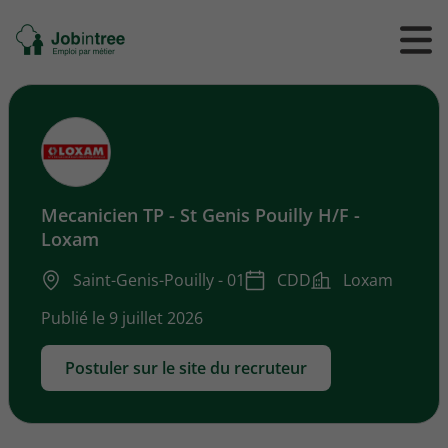
Se
Ouvrir
Ou
rendre
/
/
à
ferme
f
l'accueil
le
le
formul
m
de
reche
Mecanicien TP - St Genis Pouilly H/F -
Loxam
Saint-Genis-Pouilly - 01
CDD
Loxam
Publié le 9 juillet 2026
Postuler sur le site du recruteur