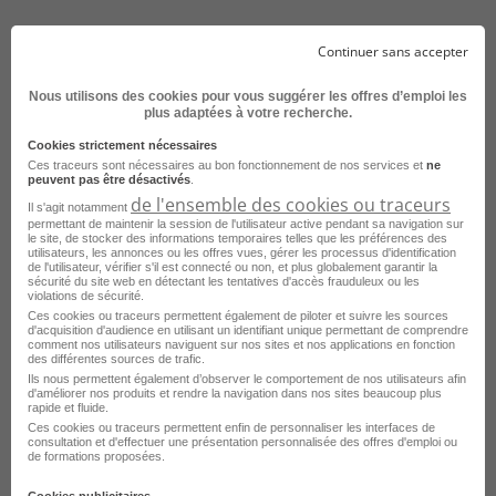
Vous êtes issu(e) d'une formation (BEP/BAC Pro/BTS) à
Continuer sans accepter
dominante technique (maintenance industrielle,
maintenance engins TP ou agricoles,...) avec une
Nous utilisons des cookies pour vous suggérer les offres d’emploi les
première expérience dans un poste
plus adaptées à votre recherche.
similaire.Professionnel(le) reconnu en maintenance
Cookies strictement nécessaires
technique, vos connaissances du matériel BTP
Ces traceurs sont nécessaires au bon fonctionnement de nos services et
ne
associés à votre sens du service et votre esprit
peuvent pas être désactivés
.
de l'ensemble des cookies ou traceurs
d'équipe seront autant d'atouts pour réussir dans vos
Il s'agit notamment
permettant de maintenir la session de l'utilisateur active pendant sa navigation sur
missions.Poste similaire : technicien de
le site, de stocker des informations temporaires telles que les préférences des
maintenanceDécouvrez toutes nos offres d'emplois,
utilisateurs, les annonces ou les offres vues, gérer les processus d'identification
de l'utilisateur, vérifier s'il est connecté ou non, et plus globalement garantir la
notre culture, à travers notre site de recrutement:
sécurité du site web en détectant les tentatives d'accès frauduleux ou les
violations de sécurité.
www.loxamtalent.com
Ces cookies ou traceurs permettent également de piloter et suivre les sources
d'acquisition d'audience en utilisant un identifiant unique permettant de comprendre
comment nos utilisateurs naviguent sur nos sites et nos applications en fonction
des différentes sources de trafic.
Ils nous permettent également d’observer le comportement de nos utilisateurs afin
d'améliorer nos produits et rendre la navigation dans nos sites beaucoup plus
rapide et fluide.
Postuler sur le site du recruteur
Ces cookies ou traceurs permettent enfin de personnaliser les interfaces de
consultation et d'effectuer une présentation personnalisée des offres d'emploi ou
de formations proposées.