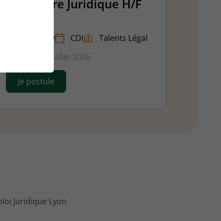
Secrétaire Juridique H/F
Lyon - 69
CDI
Talents Légal
Publié le 29 juillet 2026
Je postule
loi Juridique Lyon