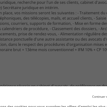
uridique, recherche pour l'un de ses clients, cabinet d'avocat
) Secrétaire juridique en intérim.
n place, vos missions seront les suivantes : - Traitement du 
éphoniques, des télécopies, mails, et accueil clients, - Saisi
usions, courriers, supports de formation, - Mise en forme d
des calendriers de procédure, - Classement des dossiers, - Arc
acements, prise de rendez-vous, - Alimentation régulière d
istance ponctuelle d'une autre assistante ou des avocats d'
ction, dans le respect des procédures d'organisation mises e
x horaire brut + 13ème mois conventionnel + IFM 10% + CP 1
périence réussie en cabinet d'avocats, de préférence en dro
vec les outils informatiques. Vous faîtes preuve de réactivité 
muniquez avec aisance avec les équipes, les autres secrétair
Continuer 
es force de proposition pour contribuer à l'amélioration c
sons des cookies pour vous suggérer les offres d’emploi les plus