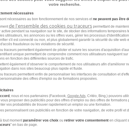
u cabinet. Le poste est à pourvoir dès que possible. Type d'
votre recherche.
r 4 jours et ½ (vendredi après-midi OFF) Horaires : 9h - 12h
ération (selon profil et expérience) : 12.68€ de taux horai
ictement nécessaires
0% + Congés Payés 10%Divers avantages : - Remboursement d
 sont nécessaires au bon fonctionnement de nos services et
ne peuvent pas être d
ial 10€ avec une prise en charge employeur 60% N'hésitez pa
de l'ensemble des cookies ou traceurs
amment
permettant de mainteni
ur active pendant sa navigation sur le site, de stocker des informations temporaires t
es utilisateurs, les annonces ou les offres vues, gérer les processus d'identificatio
 vérifier s'il est connecté ou non, et plus globalement garantir la sécurité du site web 
 d'accès frauduleux ou les violations de sécurité.
u traceurs permettent également de piloter et suivre les sources d'acquisition d'a
identifiant unique permettant de comprendre comment nos utilisateurs naviguent sur 
ns en fonction des différentes sources de trafic.
ettent également d’observer le comportement de nos utilisateurs afin d'améliorer no
igation dans nos sites beaucoup plus rapide et fluide.
u traceurs permettent enfin de personnaliser les interfaces de consultation et d'eff
personnalisée des offres d'emploi ou de formations proposées.
icitaires
accord
, nous et nos partenaires (Facebook,
Google Ads
, Critéo, Bing,) pouvons util
 vous proposer des publicités pour des offres d’emploi ou des offres de formations
ous correspondre.
ter vos probabilités de trouver rapidement un emploi ou une formation.
es personnalisent ces publicités en fonction de votre navigation, de votre profil et 
à tout moment
paramétrer vos choix
ou
retirer votre consentement
en cliquant s
raceurs
" en bas de page.