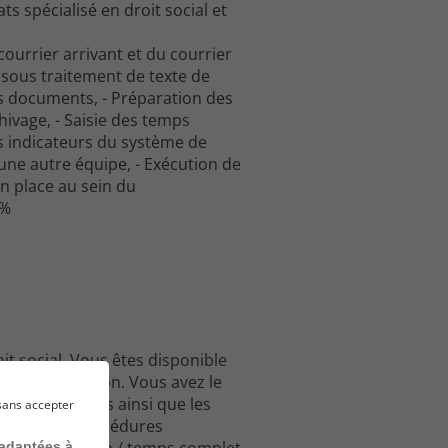
s spécialisé en droit social et
courrier arrivant et du courrier
e sous traitement de texte de
es documents, - Préparation des
hivage, - Saisie des temps
es indicateurs du système de
une autre équipe, - Exécution de
n place au sein du
0%
it social. Vous êtes disponible
et d'anticipation. Vous avez le
es, les clients ainsi que les
sans accepter
ontinue des procédures
 adaptées à