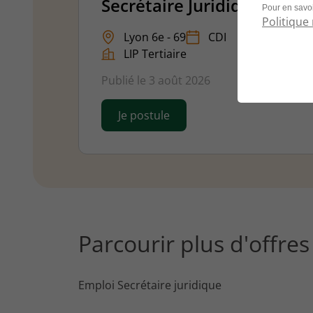
Secrétaire Juridique H/F
Pour en savoi
Politique 
Lyon 6e - 69
CDI
LIP Tertiaire
Publié le 3 août 2026
Je postule
Parcourir plus d'offre
Emploi Secrétaire juridique