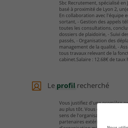
Sbc Recrutement, spécialisé en J
basé à proximité de Lyon 2, un(e
En collaboration avec l'équipe e
sortant, - Gestion des appels tél
toutes les consultations, concl
dossiers de plaidoirie, - Suivi 
passés, - Organisation des dépl
management de la qualité, - Ass
tous travaux relevant de la fon
cabinet.Salaire : 12.68€ de tau
Le
profil
recherché
Vous justifiez d'une première ex
au plus tôt. Vous êtes à l'aise a
sens de l'organisation. Vous com
partenaires extérieurs. Vous êt
Nous utili