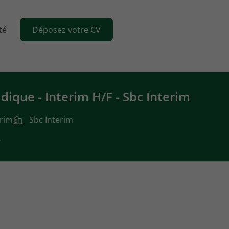
té
Déposez votre CV
idique - Interim H/F - Sbc Interim
érim
Sbc Interim
6