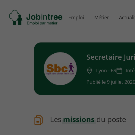
Se
Emploi
Métier
Actuali
rendre
à
l'accueil
Secretaire Jur
Lyon - 69
Int
Publié le 9 juillet 202
Les
missions
du poste