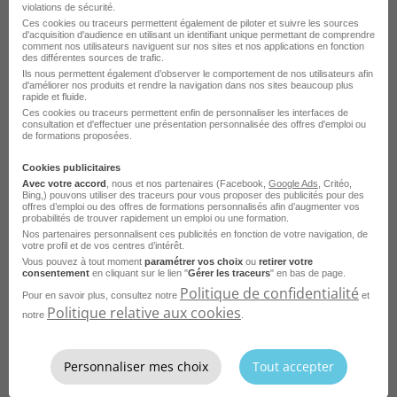
violations de sécurité.
Ces cookies ou traceurs permettent également de piloter et suivre les sources
d'acquisition d'audience en utilisant un identifiant unique permettant de comprendre
comment nos utilisateurs naviguent sur nos sites et nos applications en fonction
des différentes sources de trafic.
Gestionnaire de stock
Ils nous permettent également d’observer le comportement de nos utilisateurs afin
d'améliorer nos produits et rendre la navigation dans nos sites beaucoup plus
rapide et fluide.
Ces cookies ou traceurs permettent enfin de personnaliser les interfaces de
consultation et d'effectuer une présentation personnalisée des offres d'emploi ou
de formations proposées.
Cookies publicitaires
Avec votre accord
, nous et nos partenaires (Facebook,
Google Ads
, Critéo,
Bing,) pouvons utiliser des traceurs pour vous proposer des publicités pour des
offres d’emploi ou des offres de formations personnalisés afin d’augmenter vos
probabilités de trouver rapidement un emploi ou une formation.
Nos partenaires personnalisent ces publicités en fonction de votre navigation, de
votre profil et de vos centres d’intérêt.
Vous pouvez à tout moment
paramétrer vos choix
ou
retirer votre
consentement
en cliquant sur le lien "
Gérer les traceurs
" en bas de page.
Politique de confidentialité
Pour en savoir plus, consultez notre
et
Politique relative aux cookies
Logisticien
notre
.
Personnaliser mes choix
Tout accepter