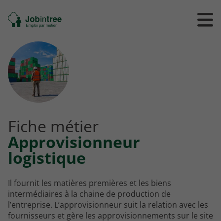
Se
Ouvrir
Ou
rendre
/
/
à
ferme
f
l'accueil
le
le
formul
m
de
reche
Fiche métier
Approvisionneur
logistique
Il fournit les matières premières et les biens
intermédiaires à la chaine de production de
l’entreprise. L’approvisionneur suit la relation avec les
fournisseurs et gère les approvisionnements sur le site