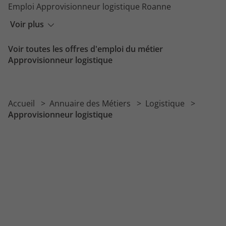
Emploi Approvisionneur logistique Roanne
Emploi Approvisionneur logistique Versailles
Voir plus
Emploi Approvisionneur logistique Bordeaux
Voir toutes les offres d'emploi du métier
Emploi Approvisionneur logistique Bussy-Saint-Georges
Approvisionneur logistique
Accueil
Annuaire des Métiers
Logistique
Approvisionneur logistique