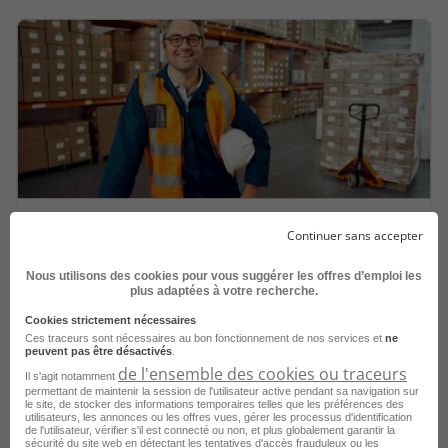
Technicien logistique
Continuer sans accepter
Nous utilisons des cookies pour vous suggérer les offres d’emploi les
plus adaptées à votre recherche.
Cookies strictement nécessaires
Ces traceurs sont nécessaires au bon fonctionnement de nos services et
ne
peuvent pas être désactivés
.
de l'ensemble des cookies ou traceurs
Il s'agit notamment
permettant de maintenir la session de l'utilisateur active pendant sa navigation sur
le site, de stocker des informations temporaires telles que les préférences des
utilisateurs, les annonces ou les offres vues, gérer les processus d'identification
de l'utilisateur, vérifier s'il est connecté ou non, et plus globalement garantir la
sécurité du site web en détectant les tentatives d'accès frauduleux ou les