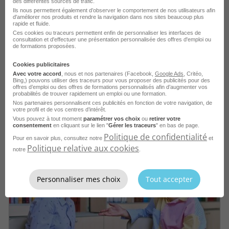
des différentes sources de trafic.
Ils nous permettent également d’observer le comportement de nos utilisateurs afin
d'améliorer nos produits et rendre la navigation dans nos sites beaucoup plus
rapide et fluide.
Ces cookies ou traceurs permettent enfin de personnaliser les interfaces de
consultation et d'effectuer une présentation personnalisée des offres d'emploi ou
de formations proposées.
Cookies publicitaires
Avec votre accord
, nous et nos partenaires (Facebook,
Google Ads
, Critéo,
Bing,) pouvons utiliser des traceurs pour vous proposer des publicités pour des
offres d’emploi ou des offres de formations personnalisés afin d’augmenter vos
probabilités de trouver rapidement un emploi ou une formation.
Nos partenaires personnalisent ces publicités en fonction de votre navigation, de
votre profil et de vos centres d’intérêt.
Vous pouvez à tout moment
paramétrer vos choix
ou
retirer votre
consentement
en cliquant sur le lien "
Gérer les traceurs
" en bas de page.
Professeur
Politique de confidentialité
Pour en savoir plus, consultez notre
et
Politique relative aux cookies
notre
.
Personnaliser mes choix
Tout accepter