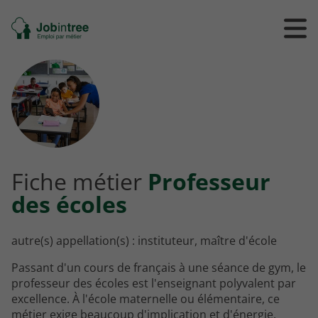
Se
Ouvrir
Ou
rendre
/
/
à
ferme
f
l'accueil
le
le
formul
m
de
reche
Fiche métier
Professeur
des écoles
autre(s) appellation(s) : instituteur, maître d'école
Passant d'un cours de français à une séance de gym, le
professeur des écoles est l'enseignant polyvalent par
excellence. À l'école maternelle ou élémentaire, ce
métier exige beaucoup d'implication et d'énergie.