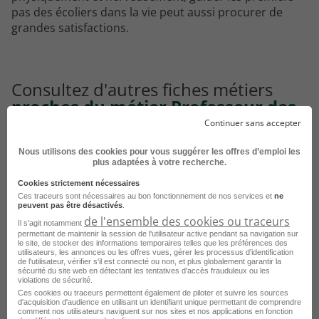
pas des écoliers dans la vie peut aussi procurer de
grandes satisfactions.
Consultez d'autres fiches métiers
proches du métier Professeur des
écoles
Continuer sans accepter
Nous utilisons des cookies pour vous suggérer les offres d’emploi les
plus adaptées à votre recherche.
Cookies strictement nécessaires
Ces traceurs sont nécessaires au bon fonctionnement de nos services et
ne
peuvent pas être désactivés
.
de l'ensemble des cookies ou traceurs
Il s'agit notamment
permettant de maintenir la session de l'utilisateur active pendant sa navigation sur
le site, de stocker des informations temporaires telles que les préférences des
utilisateurs, les annonces ou les offres vues, gérer les processus d'identification
de l'utilisateur, vérifier s'il est connecté ou non, et plus globalement garantir la
sécurité du site web en détectant les tentatives d'accès frauduleux ou les
violations de sécurité.
Ces cookies ou traceurs permettent également de piloter et suivre les sources
Educateur spécialisé
d'acquisition d'audience en utilisant un identifiant unique permettant de comprendre
comment nos utilisateurs naviguent sur nos sites et nos applications en fonction