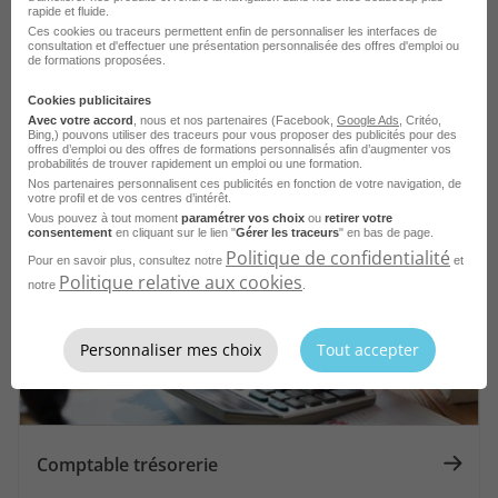
rapide et fluide.
Ces cookies ou traceurs permettent enfin de personnaliser les interfaces de
consultation et d'effectuer une présentation personnalisée des offres d'emploi ou
de formations proposées.
Cookies publicitaires
Avec votre accord
, nous et nos partenaires (Facebook,
Google Ads
, Critéo,
Bing,) pouvons utiliser des traceurs pour vous proposer des publicités pour des
Comptable auxiliaire
offres d’emploi ou des offres de formations personnalisés afin d’augmenter vos
probabilités de trouver rapidement un emploi ou une formation.
Nos partenaires personnalisent ces publicités en fonction de votre navigation, de
votre profil et de vos centres d’intérêt.
Vous pouvez à tout moment
paramétrer vos choix
ou
retirer votre
consentement
en cliquant sur le lien "
Gérer les traceurs
" en bas de page.
Politique de confidentialité
Pour en savoir plus, consultez notre
et
Politique relative aux cookies
notre
.
Personnaliser mes choix
Tout accepter
Comptable trésorerie