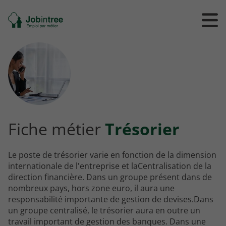
Se
Ouvrir
Ou
rendre
/
/
à
ferme
f
l'accueil
le
le
formul
m
de
reche
Fiche métier
Trésorier
Le poste de trésorier varie en fonction de la dimension
internationale de l'entreprise et laCentralisation de la
direction financière. Dans un groupe présent dans de
nombreux pays, hors zone euro, il aura une
responsabilité importante de gestion de devises.Dans
un groupe centralisé, le trésorier aura en outre un
travail important de gestion des banques. Dans une