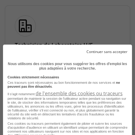
Technicien de Laboratoire H/F
Continuer sans accepter
Rennes - 35
Intérim
France Travail
Nous utilisons des cookies pour vous suggérer les offres d’emploi les
Publié le 1 septembre 2025
plus adaptées à votre recherche.
Cookies strictement nécessaires
Je postule
Ces traceurs sont nécessaires au bon fonctionnement de nos services et
ne
peuvent pas être désactivés
.
de l'ensemble des cookies ou traceurs
Il s'agit notamment
permettant de maintenir la session de l'utilisateur active pendant sa navigation sur
le site, de stocker des informations temporaires telles que les préférences des
utilisateurs, les annonces ou les offres vues, gérer les processus d'identification
de l'utilisateur, vérifier s'il est connecté ou non, et plus globalement garantir la
sécurité du site web en détectant les tentatives d'accès frauduleux ou les
violations de sécurité.
Ces cookies ou traceurs permettent également de piloter et suivre les sources
d'acquisition d'audience en utilisant un identifiant unique permettant de comprendre
Consultez les offres d'emploi par
comment nos utilisateurs naviguent sur nos sites et nos applications en fonction