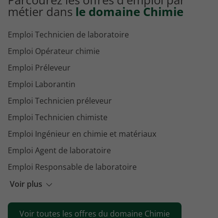
métier dans
le domaine Chimie
Emploi Technicien de laboratoire
Emploi Opérateur chimie
Emploi Préleveur
Emploi Laborantin
Emploi Technicien préleveur
Emploi Technicien chimiste
Emploi Ingénieur en chimie et matériaux
Emploi Agent de laboratoire
Emploi Responsable de laboratoire
Emploi Technicien laboratoire analyses médicales
Voir plus
Emploi Ingénieur chimiste
Voir toutes les offres du domaine Chimie
Emploi Opérateur production pharmaceutique