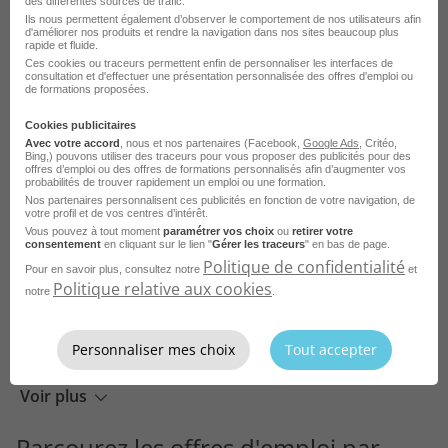
des différentes sources de trafic.
métier
à Rennes
dans le
Ils nous permettent également d’observer le comportement de nos utilisateurs afin
domaine Chimie
d'améliorer nos produits et rendre la navigation dans nos sites beaucoup plus
rapide et fluide.
Ces cookies ou traceurs permettent enfin de personnaliser les interfaces de
consultation et d'effectuer une présentation personnalisée des offres d'emploi ou
Emploi Technicien de laboratoire Rennes
de formations proposées.
Emploi Technicien préleveur Rennes
Cookies publicitaires
Avec votre accord
, nous et nos partenaires (Facebook,
Google Ads
, Critéo,
Emploi Préleveur Rennes
Bing,) pouvons utiliser des traceurs pour vous proposer des publicités pour des
offres d’emploi ou des offres de formations personnalisés afin d’augmenter vos
probabilités de trouver rapidement un emploi ou une formation.
Emploi Chercheur chimie Rennes
Nos partenaires personnalisent ces publicités en fonction de votre navigation, de
votre profil et de vos centres d’intérêt.
Emploi Ingénieur chimiste Rennes
Vous pouvez à tout moment
paramétrer vos choix
ou
retirer votre
consentement
en cliquant sur le lien "
Gérer les traceurs
" en bas de page.
Emploi Laborantin Rennes
Politique de confidentialité
Pour en savoir plus, consultez notre
et
Politique relative aux cookies
Emploi Préparateur en laboratoire Rennes
notre
.
Emploi Ingénieur en chimie et matériaux Rennes
Personnaliser mes choix
Tout accepter
Emploi Cadre de laboratoire Rennes
Emploi Pilote d'installation des industries chimiques Rennes
Voir plus
Emploi Ingénieur formulation Rennes
Parcourez les offres d'emploi par