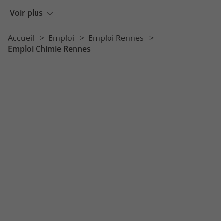
Emploi Vente Rennes
Voir plus
Emploi Restauration Rennes
Accueil
Emploi
Emploi Rennes
Emploi Transport Rennes
Emploi Chimie Rennes