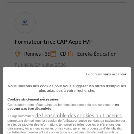
Formateur·trice CAP Aepe H/F
Rennes - 35
CDI
Eureka Éducation
Publié le 27 juillet 2026
Continuer sans accepter
Je postule
Nous utilisons des cookies pour vous suggérer les offres d’emploi les
plus adaptées à votre recherche.
Cookies strictement nécessaires
Ces traceurs sont nécessaires au bon fonctionnement de nos services et
ne
peuvent pas être désactivés
.
de l'ensemble des cookies ou traceurs
Il s'agit notamment
permettant de maintenir la session de l'utilisateur active pendant sa navigation sur
le site, de stocker des informations temporaires telles que les préférences des
utilisateurs, les annonces ou les offres vues, gérer les processus d'identification
de l'utilisateur, vérifier s'il est connecté ou non, et plus globalement garantir la