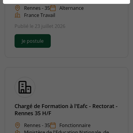
Rennes - 35
Alternance
France Travail
Publié le 23 juillet 2026
Je postule
Chargé de Formation à l'Eafc - Rectorat -
Rennes 35 H/F
Rennes - 35
Fonctionnaire
Ministère de l'Education Nationale, de