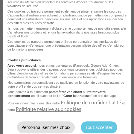
sécurité du site web en détectant les tentatives d'accès frauduleux ou les
violations de sécurité.
Formateur Portefeuille de Projets et
Ces cookies ou traceurs permettent également de piloter et suivre les sources
d'acquisition d'audience en utilisant un identifiant unique permettant de comprendre
Stratégie H/F
comment nos utilisateurs naviguent sur nos sites et nos applications en fonction
des différentes sources de trafic.
Ils nous permettent également d’observer le comportement de nos utilisateurs afin
Rennes - 35
CDD
AFTEC
d'améliorer nos produits et rendre la navigation dans nos sites beaucoup plus
rapide et fluide.
Publié le 24 juillet 2026
Ces cookies ou traceurs permettent enfin de personnaliser les interfaces de
consultation et d'effectuer une présentation personnalisée des offres d'emploi ou
de formations proposées.
Je postule
Cookies publicitaires
Avec votre accord
, nous et nos partenaires (Facebook,
Google Ads
, Critéo,
Bing,) pouvons utiliser des traceurs pour vous proposer des publicités pour des
offres d’emploi ou des offres de formations personnalisés afin d’augmenter vos
probabilités de trouver rapidement un emploi ou une formation.
Nos partenaires personnalisent ces publicités en fonction de votre navigation, de
votre profil et de vos centres d’intérêt.
Vous pouvez à tout moment
paramétrer vos choix
ou
retirer votre
consentement
en cliquant sur le lien "
Gérer les traceurs
" en bas de page.
Politique de confidentialité
Pour en savoir plus, consultez notre
et
Politique relative aux cookies
notre
.
Chargé de Développement en
Personnaliser mes choix
Tout accepter
Alternance - BTS Ndrc H/F