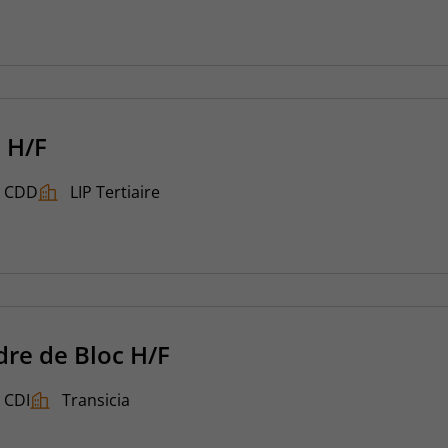
 H/F
CDD
LIP Tertiaire
dre de Bloc H/F
CDI
Transicia