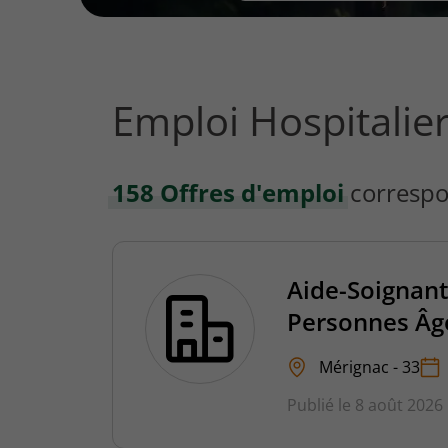
vous
rechercher
?
Emploi Hospitalie
158 Offres d'emploi
correspo
Aide-Soignant
Personnes Âg
Mérignac - 33
Publié le 8 août 2026