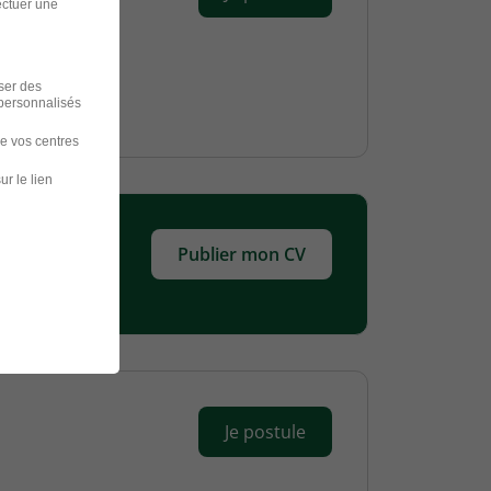
ectuer une
iser des
 personnalisés
de vos centres
ur le lien
Publier mon CV
Je postule