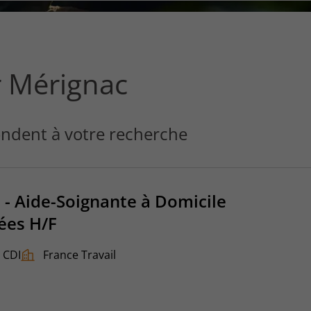
ce
que
vous
voulez
rechercher
r Mérignac
?
ndent à votre recherche
 - Aide-Soignante à Domicile
ées H/F
CDI
France Travail