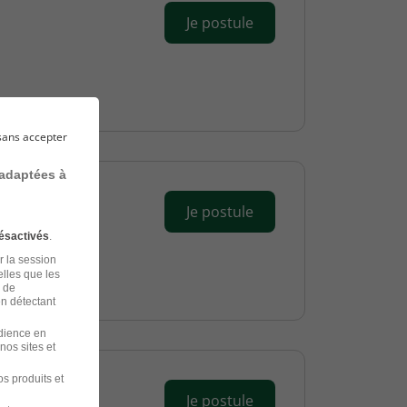
Je postule
sans accepter
 adaptées à
Je postule
ésactivés
.
r la session
elles que les
n de
en détectant
udience en
nos sites et
s produits et
Je postule