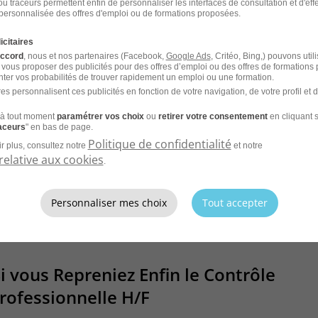
u traceurs permettent enfin de personnaliser les interfaces de consultation et d'eff
personnalisée des offres d'emploi ou de formations proposées.
CDI
Jober Group
icitaires
accord
, nous et nos partenaires (Facebook,
Google Ads
, Critéo, Bing,) pouvons util
 vous proposer des publicités pour des offres d’emploi ou des offres de formations
ter vos probabilités de trouver rapidement un emploi ou une formation.
es personnalisent ces publicités en fonction de votre navigation, de votre profil et 
à tout moment
paramétrer vos choix
ou
retirer votre consentement
en cliquant s
raceurs
" en bas de page.
Politique de confidentialité
r plus, consultez notre
et notre
CV et laissez les recruteurs venir à
relative aux cookies
.
Personnaliser mes choix
Tout accepter
Si vous Repreniez Enfin le Contrôle
Professionnelle H/F