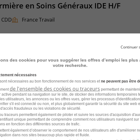
firmière en Soins Généraux IDE H/F
CDD
France Travail
Continuer 
sons des cookies pour vous suggérer les offres d’emploi les plus
votre recherche.
 H/F
ictement nécessaires
 sont nécessaires au bon fonctionnement de nos services et
ne peuvent pas être d
CDD
France Travail
de l'ensemble des cookies ou traceurs
amment
permettant de mainteni
ur active pendant sa navigation sur le site, de stocker des informations temporaires t
es utilisateurs, les annonces ou les offres vues, gérer les processus d'identificatio
 vérifier s'il est connecté ou non, et plus globalement garantir la sécurité du site web 
 d'accès frauduleux ou les violations de sécurité.
u traceurs permettent également de piloter et suivre les sources d'acquisition d'a
identifiant unique permettant de comprendre comment nos utilisateurs naviguent sur 
ns en fonction des différentes sources de trafic.
ettent également d’observer le comportement de nos utilisateurs afin d'améliorer no
ntiste - Merignac 33 - 30% Brut -
igation dans nos sites beaucoup plus rapide et fluide.