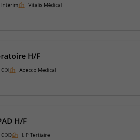
Intérim
Vitalis Médical
oratoire H/F
CDI
Adecco Medical
HPAD H/F
CDD
LIP Tertiaire