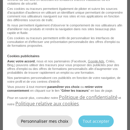
violations de sécurité.
Ces cookies ou traceurs permettent également de piloter et suivre les sources
Apprenti Réceptionniste en Hôtellerie -
d'acquisition d'audience en utilisant un identifiant unique permettant de comprendre
comment nos utilisateurs naviguent sur nos sites et nos applications en fonction
Formation en Alternance Saint Brieuc 22
des différentes sources de trafic.
Ils nous permettent également d’observer le comportement de nos utilisateurs afin
H/F
d'améliorer nos produits et rendre la navigation dans nos sites beaucoup plus
rapide et fluide.
Strasbourg - 67
Alternance
Ces cookies ou traceurs permettent enfin de personnaliser les interfaces de
consultation et d'effectuer une présentation personnalisée des offres d'emploi ou
Académie du Tourisme
de formations proposées.
Publié le 24 juillet 2026
Cookies publicitaires
Avec votre accord
, nous et nos partenaires (Facebook,
Google Ads
, Critéo,
Bing,) pouvons utiliser des traceurs pour vous proposer des publicités pour des
offres d’emploi ou des offres de formations personnalisés afin d’augmenter vos
Je postule
probabilités de trouver rapidement un emploi ou une formation.
Nos partenaires personnalisent ces publicités en fonction de votre navigation, de
votre profil et de vos centres d’intérêt.
Vous pouvez à tout moment
paramétrer vos choix
ou
retirer votre
consentement
en cliquant sur le lien "
Gérer les traceurs
" en bas de page.
Politique de confidentialité
Pour en savoir plus, consultez notre
et
Politique relative aux cookies
notre
.
Personnaliser mes choix
Tout accepter