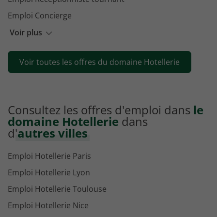
Emploi Concierge
Emploi Employé d'étage
Voir plus
Emploi Lingère
Voir toutes les offres du domaine Hotellerie
Emploi Directeur d'hébergement
Consultez les offres d'emploi dans
le
domaine Hotellerie
dans
d'
autres villes
Emploi Hotellerie Paris
Emploi Hotellerie Lyon
Emploi Hotellerie Toulouse
Emploi Hotellerie Nice