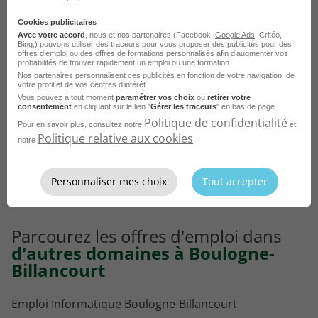
Emploi Pub Nice
Cookies publicitaires
Emploi Pub Auxerre
Avec votre accord
, nous et nos partenaires (Facebook,
Google Ads
, Critéo,
Bing,) pouvons utiliser des traceurs pour vous proposer des publicités pour des
Emploi Pub Gennevilliers
offres d’emploi ou des offres de formations personnalisés afin d’augmenter vos
probabilités de trouver rapidement un emploi ou une formation.
Emploi Pub Issy-les-Moulineaux
Nos partenaires personnalisent ces publicités en fonction de votre navigation, de
votre profil et de vos centres d’intérêt.
Vous pouvez à tout moment
paramétrer vos choix
ou
retirer votre
Emploi Pub Nanterre
consentement
en cliquant sur le lien "
Gérer les traceurs
" en bas de page.
Politique de confidentialité
Emploi Pub Courbevoie
Pour en savoir plus, consultez notre
et
Politique relative aux cookies
notre
.
Emploi Pub Nantes
Emploi Pub Neuilly-sur-Seine
Personnaliser mes choix
Tout accepter
Emploi Pub Rennes
Voir plus
Emploi Pub Levallois-Perret
Parcourez les offres d'emploi dans
Emploi Pub Toulouse
d'autres domaines à Boulogne-
Billancourt
Emploi Informatique Boulogne-Billancourt