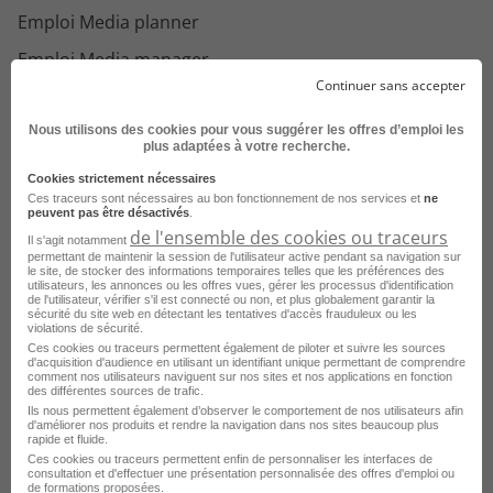
Emploi Media planner
Emploi Media manager
Continuer sans accepter
Emploi Consultant média
Nous utilisons des cookies pour vous suggérer les offres d’emploi les
Emploi Planneur stratégique
plus adaptées à votre recherche.
Emploi Concepteur publicitaire
Cookies strictement nécessaires
Ces traceurs sont nécessaires au bon fonctionnement de nos services et
ne
peuvent pas être désactivés
.
de l'ensemble des cookies ou traceurs
Il s'agit notamment
permettant de maintenir la session de l'utilisateur active pendant sa navigation sur
le site, de stocker des informations temporaires telles que les préférences des
Voir toutes les offres du domaine Pub
utilisateurs, les annonces ou les offres vues, gérer les processus d'identification
de l'utilisateur, vérifier s'il est connecté ou non, et plus globalement garantir la
sécurité du site web en détectant les tentatives d'accès frauduleux ou les
violations de sécurité.
Ces cookies ou traceurs permettent également de piloter et suivre les sources
d'acquisition d'audience en utilisant un identifiant unique permettant de comprendre
Consultez les offres d'emploi dans
le
comment nos utilisateurs naviguent sur nos sites et nos applications en fonction
des différentes sources de trafic.
domaine Pub
dans d'
autres villes
Ils nous permettent également d’observer le comportement de nos utilisateurs afin
d'améliorer nos produits et rendre la navigation dans nos sites beaucoup plus
rapide et fluide.
Ces cookies ou traceurs permettent enfin de personnaliser les interfaces de
Emploi Pub Paris
consultation et d'effectuer une présentation personnalisée des offres d'emploi ou
de formations proposées.