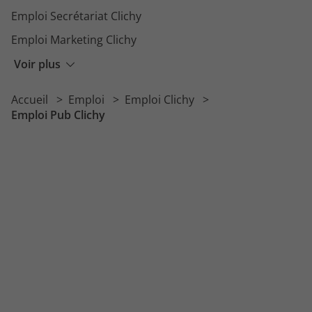
Emploi Secrétariat Clichy
Emploi Marketing Clichy
Emploi BTP Clichy
Voir plus
Emploi Logistique Clichy
Accueil
Emploi
Emploi Clichy
Emploi Ressources Humaines Clichy
Emploi Pub Clichy