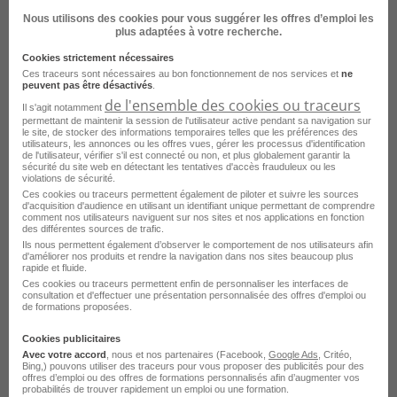
Nous utilisons des cookies pour vous suggérer les offres d’emploi les
plus adaptées à votre recherche.
Cookies strictement nécessaires
Voir toutes les offres du domaine Pub
Ces traceurs sont nécessaires au bon fonctionnement de nos services et
ne
peuvent pas être désactivés
.
de l'ensemble des cookies ou traceurs
Il s'agit notamment
permettant de maintenir la session de l'utilisateur active pendant sa navigation sur
le site, de stocker des informations temporaires telles que les préférences des
utilisateurs, les annonces ou les offres vues, gérer les processus d'identification
Consultez les offres d'emploi dans
le
de l'utilisateur, vérifier s'il est connecté ou non, et plus globalement garantir la
sécurité du site web en détectant les tentatives d'accès frauduleux ou les
domaine Pub
dans d'
autres villes
violations de sécurité.
Ces cookies ou traceurs permettent également de piloter et suivre les sources
d'acquisition d'audience en utilisant un identifiant unique permettant de comprendre
comment nos utilisateurs naviguent sur nos sites et nos applications en fonction
Emploi Pub Paris
des différentes sources de trafic.
Ils nous permettent également d’observer le comportement de nos utilisateurs afin
Emploi Pub Nice
d'améliorer nos produits et rendre la navigation dans nos sites beaucoup plus
rapide et fluide.
Emploi Pub Auxerre
Ces cookies ou traceurs permettent enfin de personnaliser les interfaces de
consultation et d'effectuer une présentation personnalisée des offres d'emploi ou
de formations proposées.
Emploi Pub Boulogne-Billancourt
Cookies publicitaires
Emploi Pub Gennevilliers
Avec votre accord
, nous et nos partenaires (Facebook,
Google Ads
, Critéo,
Bing,) pouvons utiliser des traceurs pour vous proposer des publicités pour des
Emploi Pub Issy-les-Moulineaux
offres d’emploi ou des offres de formations personnalisés afin d’augmenter vos
probabilités de trouver rapidement un emploi ou une formation.