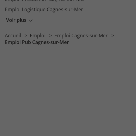
Emploi Logistique Cagnes-sur-Mer
Emploi Distribution Cagnes-sur-Mer
Voir plus
Emploi Ressources Humaines Cagnes-sur-Mer
Accueil
Emploi
Emploi Cagnes-sur-Mer
Emploi Service Cagnes-sur-Mer
Emploi Pub Cagnes-sur-Mer