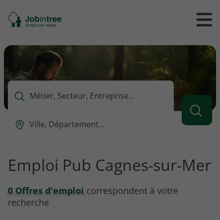
Se
Ouvrir
Ou
rendre
/
/
à
ferme
f
l'accueil
le
le
formul
m
de
reche
Que
voulez-
vous
Ou
rechercher
est-
?
ce
que
Emploi Pub Cagnes-sur-Mer
vous
voulez
rechercher
0 Offres d'emploi
correspondent à votre
?
recherche