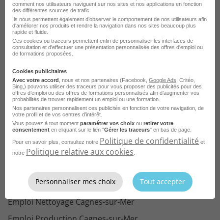
comment nos utilisateurs naviguent sur nos sites et nos applications en fonction
Emploi Pub Nantes
des différentes sources de trafic.
Ils nous permettent également d’observer le comportement de nos utilisateurs afin
d'améliorer nos produits et rendre la navigation dans nos sites beaucoup plus
Emploi Pub Neuilly-sur-Seine
Voir plus
rapide et fluide.
Ces cookies ou traceurs permettent enfin de personnaliser les interfaces de
Emploi Pub Rennes
consultation et d'effectuer une présentation personnalisée des offres d'emploi ou
Parcourez les offres d'emploi dans
de formations proposées.
Emploi Pub Levallois-Perret
d'autres domaines à Cagnes-sur-
Cookies publicitaires
Mer
Avec votre accord
, nous et nos partenaires (Facebook,
Google Ads
, Critéo,
Bing,) pouvons utiliser des traceurs pour vous proposer des publicités pour des
offres d’emploi ou des offres de formations personnalisés afin d’augmenter vos
probabilités de trouver rapidement un emploi ou une formation.
Emploi Hospitalier Cagnes-sur-Mer
Nos partenaires personnalisent ces publicités en fonction de votre navigation, de
votre profil et de vos centres d’intérêt.
Emploi BTP Cagnes-sur-Mer
Vous pouvez à tout moment
paramétrer vos choix
ou
retirer votre
consentement
en cliquant sur le lien "
Gérer les traceurs
" en bas de page.
Emploi Santé Cagnes-sur-Mer
Politique de confidentialité
Pour en savoir plus, consultez notre
et
Politique relative aux cookies
Emploi Comptabilité Cagnes-sur-Mer
notre
.
Emploi Restauration Cagnes-sur-Mer
Personnaliser mes choix
Tout accepter
Emploi Vente Cagnes-sur-Mer
Emploi Nettoyage Cagnes-sur-Mer
Emploi Production Cagnes-sur-Mer