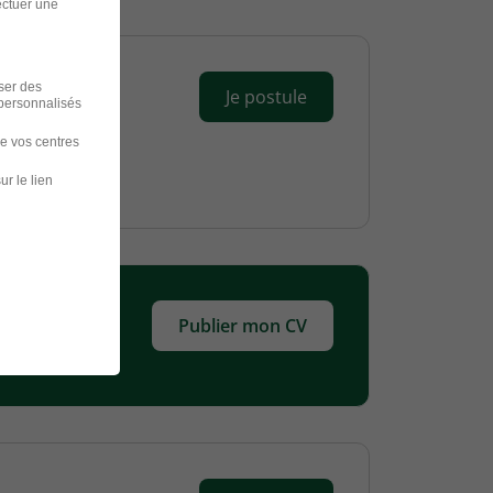
ectuer une
iser des
Je postule
 personnalisés
de vos centres
ur le lien
Publier mon CV