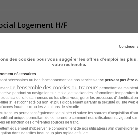
ocial Logement H/F
DD
France Travail
Continuer 
sons des cookies pour vous suggérer les offres d’emploi les plus
votre recherche.
ictement nécessaires
 sont nécessaires au bon fonctionnement de nos services et
ne peuvent pas être d
ue - Animer un Accueil de Jour pour
de l'ensemble des cookies ou traceurs
amment
permettant de mainteni
ur active pendant sa navigation sur le site, de stocker des informations temporaires t
s H/F
es utilisateurs, les annonces ou les offres vues, gérer les processus d'identificatio
 vérifier s'il est connecté ou non, et plus globalement garantir la sécurité du site web 
 d'accès frauduleux ou les violations de sécurité.
DD
Service Civique
u traceurs permettent également de piloter et suivre les sources d'acquisition d'a
identifiant unique permettant de comprendre comment nos utilisateurs naviguent sur 
ns en fonction des différentes sources de trafic.
ettent également d’observer le comportement de nos utilisateurs afin d'améliorer no
igation dans nos sites beaucoup plus rapide et fluide.