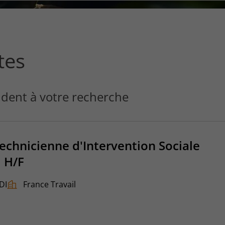
ce
que
vous
voulez
rechercher
tes
?
dent à votre recherche
Technicienne d'Intervention Sociale
i H/F
DI
France Travail