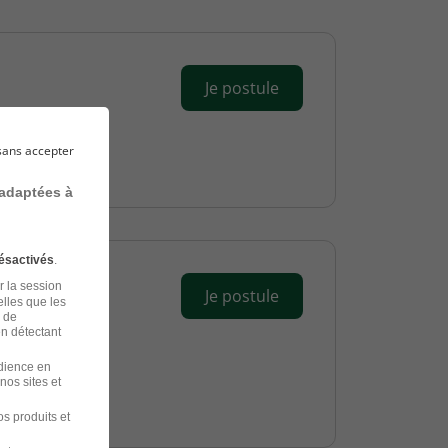
Je postule
sans accepter
 adaptées à
ésactivés
.
r la session
Je postule
elles que les
n de
en détectant
udience en
nos sites et
s produits et