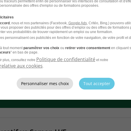
u traceurs permettent enfin de personnaliser les interfaces de consultation et d'eff
personnalisée des offres d'emploi ou de formations proposées.
icitaires
cial Service d'Accueil Familial Gv H/F
accord
, nous et nos partenaires (Facebook,
Google Ads
, Critéo, Bing,) pouvons util
 vous proposer des publicités pour des offres d’emploi ou des offres de formations
ter vos probabilités de trouver rapidement un emploi ou une formation.
DD
France Travail
es personnalisent ces publicités en fonction de votre navigation, de votre profil et 
à tout moment
paramétrer vos choix
ou
retirer votre consentement
en cliquant s
raceurs
" en bas de page.
Politique de confidentialité
r plus, consultez notre
et notre
relative aux cookies
.
CV et laissez les recruteurs venir à
Personnaliser mes choix
Tout accepter