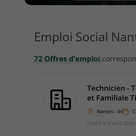
vous
rechercher
?
Emploi Social Nan
72 Offres d'emploi
correspon
Technicien - 
et Familiale T
Nantes - 44
C
Publié le 8 août 2026