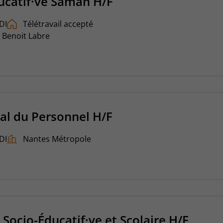
ucatif·ve Saman H/F
DI
Télétravail accepté
t Benoit Labre
ial du Personnel H/F
DI
Nantes Métropole
Socio-Éducatif·ve et Scolaire H/F