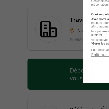
Ces cookies o
présentation 
Cookies publ
Travailleur So
Avec votre 
traceurs pour
afin d’augmen
Nantes - 44
C
Nos partenair
d’intérêt.
Publié le 4 août 2026
Vous pouvez 
"
Gérer les t
Pour en savoi
Politique 
Déposer votre 
vous !