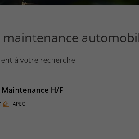
ce
que
vous
voulez
rechercher
n maintenance automobi
?
ent à votre recherche
e Maintenance H/F
DI
APEC