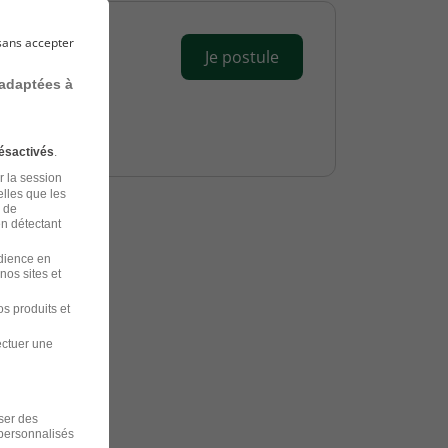
sans accepter
Je postule
 adaptées à
ésactivés
.
r la session
elles que les
n de
en détectant
udience en
ns
nos sites et
s produits et
ectuer une
iser des
 personnalisés