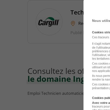
Technicien d
Nous utili
Redon - 35
C
Publié le 18 février 2
Cookies str
Ces traceurs
Il s'agit not
de l'utilisate
préférences d
l'utilisateur,
les tentatives
Ces cookies o
Consultez les offres d
utilisant un 
nos applicatio
le domaine Ingénieri
Ils nous perm
rendre la nav
Ces cookies o
présentation 
Emploi Technicien automaticien Redon
Cookies publ
Avec votre 
traceurs pour