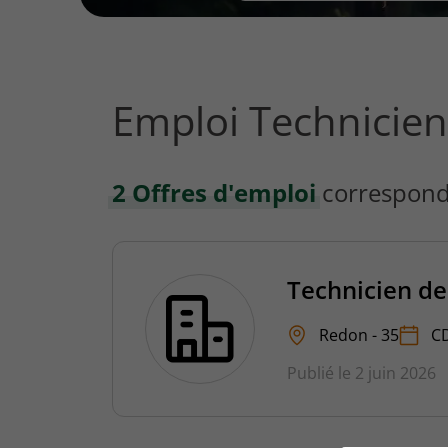
vous
rechercher
?
Emploi Technicie
2 Offres d'emploi
correspond
Technicien d
Redon - 35
C
Publié le 2 juin 2026