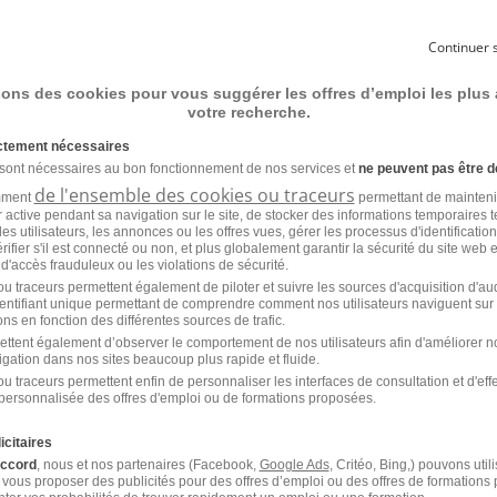
e Maintenance Mécanique H/F
Continuer 
sons des cookies pour vous suggérer les offres d’emploi les plus
DI
Cargill
votre recherche.
026
ictement nécessaires
 sont nécessaires au bon fonctionnement de nos services et
ne peuvent pas être d
de l'ensemble des cookies ou traceurs
amment
permettant de mainteni
ur active pendant sa navigation sur le site, de stocker des informations temporaires t
es utilisateurs, les annonces ou les offres vues, gérer les processus d'identificatio
 vérifier s'il est connecté ou non, et plus globalement garantir la sécurité du site web 
 d'accès frauduleux ou les violations de sécurité.
u traceurs permettent également de piloter et suivre les sources d'acquisition d'a
'emploi par métier à Redon da
identifiant unique permettant de comprendre comment nos utilisateurs naviguent sur 
ns en fonction des différentes sources de trafic.
e
ettent également d’observer le comportement de nos utilisateurs afin d'améliorer no
igation dans nos sites beaucoup plus rapide et fluide.
u traceurs permettent enfin de personnaliser les interfaces de consultation et d'eff
personnalisée des offres d'emploi ou de formations proposées.
Emploi Dessinateur en outillage Redon
icitaires
accord
, nous et nos partenaires (Facebook,
Google Ads
, Critéo, Bing,) pouvons util
 vous proposer des publicités pour des offres d’emploi ou des offres de formations