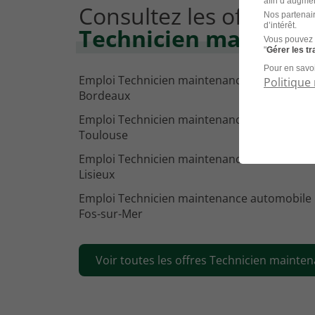
afin d’augmen
Consultez les offres d
Nos partenair
d’intérêt.
Technicien maintenan
Vous pouvez 
"
Gérer les t
Pour en savoi
Emploi Technicien maintenance automobile
Politique 
Bordeaux
Emploi Technicien maintenance automobile
Toulouse
Emploi Technicien maintenance automobile
Lisieux
Emploi Technicien maintenance automobile
Fos-sur-Mer
Voir toutes les offres Technicien mainten