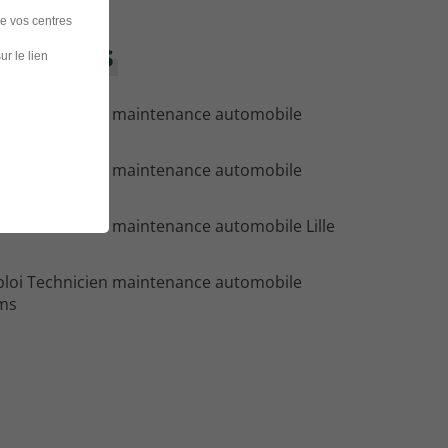
de vos centres
 villes
ur le lien
loi Technicien maintenance automobile
asbourg
loi Technicien maintenance automobile
issieux
loi Technicien maintenance automobile Lille
loi Technicien maintenance automobile
ms