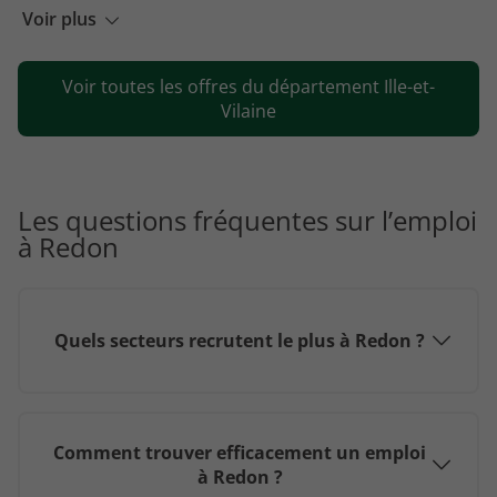
Emploi Saint-Jacques-de-la-Lande
Voir plus
Emploi Le Rheu
Voir toutes les offres du département Ille-et-
Emploi Chartres-de-Bretagne
Vilaine
Emploi Noyal-sur-Vilaine
Emploi Pacé
Emploi Vern-sur-Seiche
Les questions fréquentes sur l’emploi
à Redon
Emploi Montauban-de-Bretagne
Quels secteurs recrutent le plus à Redon ?
Comment trouver efficacement un emploi
à Redon ?