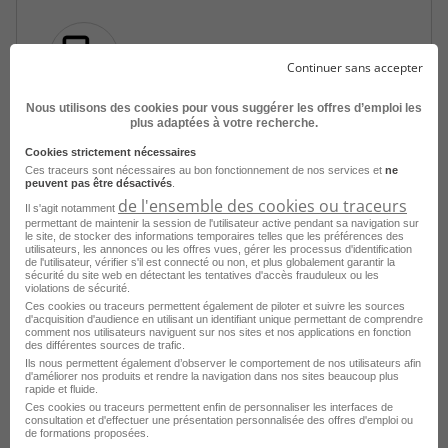
Continuer sans accepter
Nous utilisons des cookies pour vous suggérer les offres d’emploi les
Animateur - Animatrice de Loisirs
plus adaptées à votre recherche.
Auprès des Enfants et Adolescen H/F
Cookies strictement nécessaires
Ces traceurs sont nécessaires au bon fonctionnement de nos services et
ne
Redon - 35
CDD
France Travail
peuvent pas être désactivés
.
de l'ensemble des cookies ou traceurs
Il s'agit notamment
Publié le 7 août 2026
permettant de maintenir la session de l'utilisateur active pendant sa navigation sur
le site, de stocker des informations temporaires telles que les préférences des
utilisateurs, les annonces ou les offres vues, gérer les processus d'identification
de l'utilisateur, vérifier s'il est connecté ou non, et plus globalement garantir la
Je postule
sécurité du site web en détectant les tentatives d'accès frauduleux ou les
violations de sécurité.
Ces cookies ou traceurs permettent également de piloter et suivre les sources
d'acquisition d'audience en utilisant un identifiant unique permettant de comprendre
comment nos utilisateurs naviguent sur nos sites et nos applications en fonction
des différentes sources de trafic.
Ils nous permettent également d’observer le comportement de nos utilisateurs afin
d'améliorer nos produits et rendre la navigation dans nos sites beaucoup plus
rapide et fluide.
Ces cookies ou traceurs permettent enfin de personnaliser les interfaces de
consultation et d'effectuer une présentation personnalisée des offres d'emploi ou
de formations proposées.