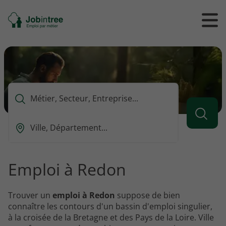
Se
Ouvrir
Ou
rendre
/
/
à
ferme
f
l'accueil
le
le
formul
m
de
reche
Que
voulez-
vous
Ou
rechercher
est-
?
ce
que
Emploi à Redon
vous
voulez
rechercher
Trouver un
emploi à Redon
suppose de bien
?
connaître les contours d'un bassin d'emploi singulier,
à la croisée de la Bretagne et des Pays de la Loire. Ville