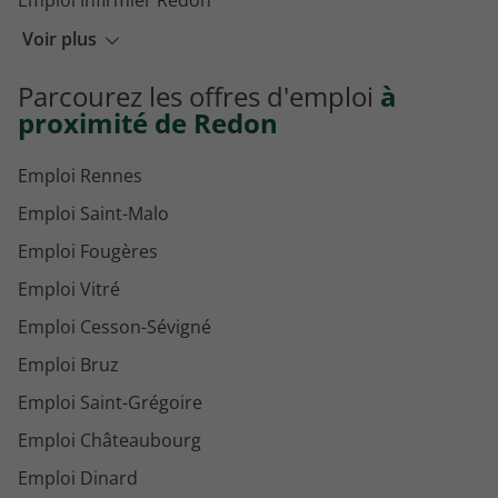
Emploi Infirmier Redon
Emploi Cuisinier Redon
Voir plus
Emploi Infirmier urgences Redon
Parcourez les offres d'emploi
à
Emploi Technicien de maintenance industrielle Redon
proximité de Redon
Emploi Rennes
Emploi Saint-Malo
Emploi Fougères
Emploi Vitré
Emploi Cesson-Sévigné
Emploi Bruz
Emploi Saint-Grégoire
Emploi Châteaubourg
Emploi Dinard