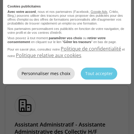
Cookies publicitaires
Agent - Agente d'Entretien et de
Avec votre accord
, nous et nos partenaires (Facebook,
Google Ads
, Critéo,
Bing,) pouvons utiliser des traceurs pour vous proposer des publicités pour des
Maintenance des Bâtiments H/F
offres d’emploi ou des offres de formations personnalisés afin d’augmenter vos
probabilités de trouver rapidement un emploi ou une formation.
Nos partenaires personnalisent ces publicités en fonction de votre navigation, de
Redon - 35
CDI
France Travail
votre profil et de vos centres d’intérêt.
Vous pouvez à tout moment
paramétrer vos choix
ou
retirer votre
consentement
en cliquant sur le lien "
Gérer les traceurs
" en bas de page.
Publié le 7 août 2026
Politique de confidentialité
Pour en savoir plus, consultez notre
et
Politique relative aux cookies
notre
.
Je postule
Personnaliser mes choix
Tout accepter
Assistant Administratif - Assistante
Administrative des Collectiv H/F