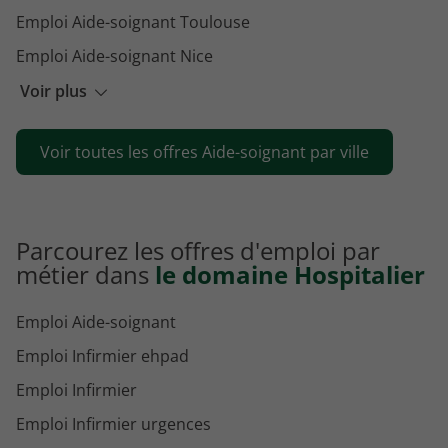
Emploi Aide-soignant Toulouse
Emploi Aide-soignant Nice
Emploi Aide-soignant La Rochelle
Voir plus
Emploi Aide-soignant Grasse
Voir toutes les offres Aide-soignant par ville
Emploi Aide-soignant Dijon
Parcourez les offres d'emploi par
métier dans
le domaine Hospitalier
Emploi Aide-soignant
Emploi Infirmier ehpad
Emploi Infirmier
Emploi Infirmier urgences