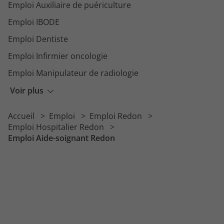
Emploi Auxiliaire de puériculture
Emploi IBODE
Emploi Dentiste
Emploi Infirmier oncologie
Emploi Manipulateur de radiologie
Emploi Psychiatre
Voir plus
Emploi Agent de service hospitalier
Accueil
Emploi
Emploi Redon
Emploi Psychomotricien
Emploi Hospitalier Redon
Emploi Aide-soignant Redon