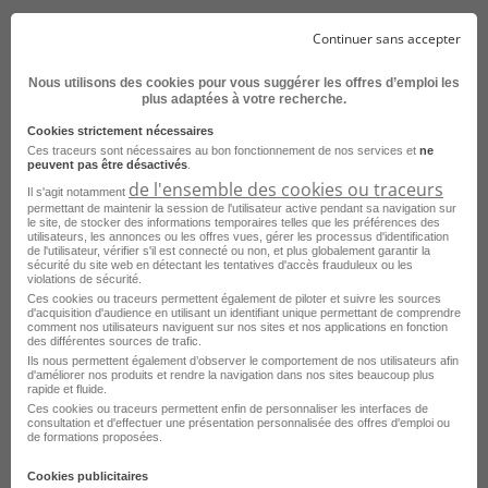
Continuer sans accepter
Nous utilisons des cookies pour vous suggérer les offres d’emploi les
plus adaptées à votre recherche.
Cookies strictement nécessaires
Ces traceurs sont nécessaires au bon fonctionnement de nos services et
ne
Aide-Soignant en EHPAD 50% H/F
peuvent pas être désactivés
.
de l'ensemble des cookies ou traceurs
Il s'agit notamment
Redon - 35
CDI
permettant de maintenir la session de l'utilisateur active pendant sa navigation sur
le site, de stocker des informations temporaires telles que les préférences des
FONDATION SAINT HELIER
utilisateurs, les annonces ou les offres vues, gérer les processus d'identification
de l'utilisateur, vérifier s'il est connecté ou non, et plus globalement garantir la
sécurité du site web en détectant les tentatives d'accès frauduleux ou les
Publié le 22 juillet 2026
violations de sécurité.
Ces cookies ou traceurs permettent également de piloter et suivre les sources
d'acquisition d'audience en utilisant un identifiant unique permettant de comprendre
Je postule
comment nos utilisateurs naviguent sur nos sites et nos applications en fonction
des différentes sources de trafic.
Ils nous permettent également d’observer le comportement de nos utilisateurs afin
d'améliorer nos produits et rendre la navigation dans nos sites beaucoup plus
rapide et fluide.
Ces cookies ou traceurs permettent enfin de personnaliser les interfaces de
consultation et d'effectuer une présentation personnalisée des offres d'emploi ou
de formations proposées.
Cookies publicitaires