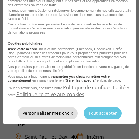
comment nos utilisateurs naviguent sur nos sites et nos applications en fonction
Dammarie-les-Lys - 77
CDI
des différentes sources de trafic.
Ils nous permettent également d’observer le comportement de nos utilisateurs afin
123 Pare-Brise
d'améliorer nos produits et rendre la navigation dans nos sites beaucoup plus
rapide et fluide.
Publié le 7 août 2026
Ces cookies ou traceurs permettent enfin de personnaliser les interfaces de
consultation et d'effectuer une présentation personnalisée des offres d'emploi ou
de formations proposées.
Je postule
Cookies publicitaires
Avec votre accord
, nous et nos partenaires (Facebook,
Google Ads
, Critéo,
Bing,) pouvons utiliser des traceurs pour vous proposer des publicités pour des
offres d’emploi ou des offres de formations personnalisés afin d’augmenter vos
probabilités de trouver rapidement un emploi ou une formation.
Nos partenaires personnalisent ces publicités en fonction de votre navigation, de
votre profil et de vos centres d’intérêt.
Vous pouvez à tout moment
paramétrer vos choix
ou
retirer votre
consentement
en cliquant sur le lien "
Gérer les traceurs
" en bas de page.
Politique de confidentialité
Pour en savoir plus, consultez notre
et
Politique relative aux cookies
notre
.
Animation Commercial Rotisserie - Saint
Personnaliser mes choix
Tout accepter
Paul les Dax & Saint Vincent de Tyrosse
H/F
Saint-Paul-lès-Dax - 40
Intérim