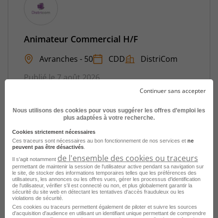
Animateur Commercial H/F
Avranches - 50
CDD
DistriCom
Publié le 7 août 2026
Continuer sans accepter
Je postule
Nous utilisons des cookies pour vous suggérer les offres d’emploi les
plus adaptées à votre recherche.
Cookies strictement nécessaires
Ces traceurs sont nécessaires au bon fonctionnement de nos services et
ne
peuvent pas être désactivés
.
de l'ensemble des cookies ou traceurs
Il s'agit notamment
permettant de maintenir la session de l'utilisateur active pendant sa navigation sur
le site, de stocker des informations temporaires telles que les préférences des
utilisateurs, les annonces ou les offres vues, gérer les processus d'identification
de l'utilisateur, vérifier s'il est connecté ou non, et plus globalement garantir la
sécurité du site web en détectant les tentatives d'accès frauduleux ou les
violations de sécurité.
Animateur Commercial H/F
Ces cookies ou traceurs permettent également de piloter et suivre les sources
d'acquisition d'audience en utilisant un identifiant unique permettant de comprendre