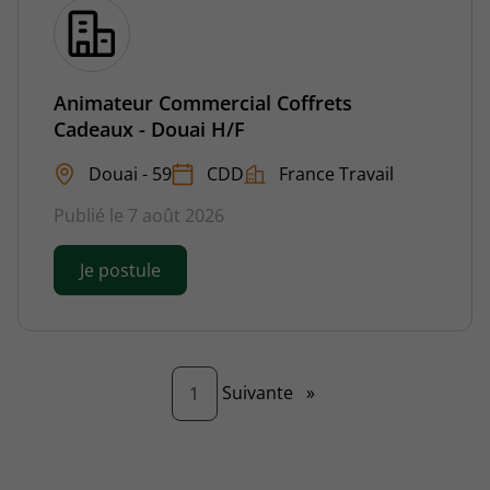
Animateur Commercial Coffrets
Cadeaux - Douai H/F
Douai - 59
CDD
France Travail
Publié le 7 août 2026
Je postule
Page
Suivante
»
1