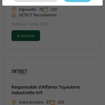
Ingouville - 76
CDI
DETECT Recrutement
Publié le 7 août 2026
Je postule
Responsable d'Affaires Tuyauterie
Industrielle H/F
Indre-et-Loire - 37
CDI