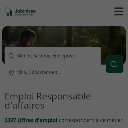
Se
Ouvrir
Ou
rendre
/
/
à
ferme
f
l'accueil
le
le
formul
m
de
reche
Que
voulez-
vous
Ou
rechercher
est-
?
ce
que
Emploi Responsable
vous
d'affaires
voulez
rechercher
?
3397 Offres d'emploi
correspondent à ce métier