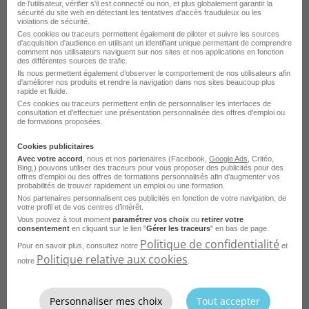
de l'utilisateur, vérifier s'il est connecté ou non, et plus globalement garantir la
sécurité du site web en détectant les tentatives d'accès frauduleux ou les
violations de sécurité.
Responsable d'Affaires en
Ces cookies ou traceurs permettent également de piloter et suivre les sources
d'acquisition d'audience en utilisant un identifiant unique permettant de comprendre
Photovoltaique H/F
comment nos utilisateurs naviguent sur nos sites et nos applications en fonction
des différentes sources de trafic.
Ils nous permettent également d’observer le comportement de nos utilisateurs afin
Mulhouse - 68
Intérim
asap.work
d'améliorer nos produits et rendre la navigation dans nos sites beaucoup plus
rapide et fluide.
Publié le 7 août 2026
Ces cookies ou traceurs permettent enfin de personnaliser les interfaces de
consultation et d'effectuer une présentation personnalisée des offres d'emploi ou
de formations proposées.
Je postule
Cookies publicitaires
Avec votre accord
, nous et nos partenaires (Facebook,
Google Ads
, Critéo,
Bing,) pouvons utiliser des traceurs pour vous proposer des publicités pour des
offres d’emploi ou des offres de formations personnalisés afin d’augmenter vos
probabilités de trouver rapidement un emploi ou une formation.
Nos partenaires personnalisent ces publicités en fonction de votre navigation, de
votre profil et de vos centres d’intérêt.
Vous pouvez à tout moment
paramétrer vos choix
ou
retirer votre
consentement
en cliquant sur le lien "
Gérer les traceurs
" en bas de page.
Politique de confidentialité
Pour en savoir plus, consultez notre
et
Politique relative aux cookies
notre
.
Responsable d'Affaires Tuyauterie
Personnaliser mes choix
Tout accepter
Industrielle H/F