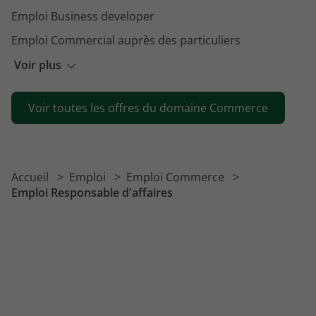
Emploi Business developer
Emploi Commercial auprès des particuliers
Emploi Conseiller clientèle
Voir plus
Emploi Chargé de la relation client
Voir toutes les offres du domaine Commerce
Emploi Chargé de développement commercial
Emploi Animateur commercial
Emploi Responsable commercial
Accueil
Emploi
Emploi Commerce
Emploi Commercial
Emploi Responsable d'affaires
Emploi Commercial itinérant