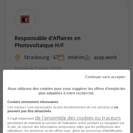
Responsable d'Affaires en
Photovoltaique H/F
Strasbourg - 67
Intérim
asap.work
Publié le 7 août 2026
Continuer sans accepter
Je postule
Nous utilisons des cookies pour vous suggérer les offres d’emploi les
plus adaptées à votre recherche.
Cookies strictement nécessaires
Ces traceurs sont nécessaires au bon fonctionnement de nos services et
ne
peuvent pas être désactivés
.
de l'ensemble des cookies ou traceurs
Il s'agit notamment
permettant de maintenir la session de l'utilisateur active pendant sa navigation sur
le site, de stocker des informations temporaires telles que les préférences des
utilisateurs, les annonces ou les offres vues, gérer les processus d'identification