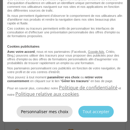
d'acquisition d'audience en utilisant un identifiant unique permettant de comprendre
H/F
comment nos utilisateurs naviguent sur nos sites et nos applications en fonction
des différentes sources de trafic.
Ils nous permettent également d’observer le comportement de nos utilisateurs afin
Aix-en-Provence - 13
Intérim
d'améliorer nos produits et rendre la navigation dans nos sites beaucoup plus
Mistertemp'
rapide et fluide.
Ces cookies ou traceurs permettent enfin de personnaliser les interfaces de
consultation et d'effectuer une présentation personnalisée des offres d'emploi ou
Publié le 28 juillet 2026
de formations proposées.
Cookies publicitaires
Je postule
Avec votre accord
, nous et nos partenaires (Facebook,
Google Ads
, Critéo,
Bing,) pouvons utiliser des traceurs pour vous proposer des publicités pour des
offres d’emploi ou des offres de formations personnalisés afin d’augmenter vos
probabilités de trouver rapidement un emploi ou une formation.
Nos partenaires personnalisent ces publicités en fonction de votre navigation, de
votre profil et de vos centres d’intérêt.
Vous pouvez à tout moment
paramétrer vos choix
ou
retirer votre
consentement
en cliquant sur le lien "
Gérer les traceurs
" en bas de page.
Politique de confidentialité
Pour en savoir plus, consultez notre
et
Politique relative aux cookies
notre
.
Personnaliser mes choix
Tout accepter
Stagiaire Consultant en Recrutement
H/F