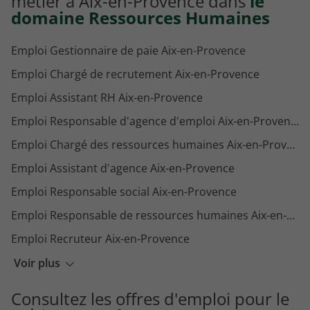
métier à Aix-en-Provence dans
le
domaine Ressources Humaines
Emploi Gestionnaire de paie Aix-en-Provence
Emploi Chargé de recrutement Aix-en-Provence
Emploi Assistant RH Aix-en-Provence
Emploi Responsable d'agence d'emploi Aix-en-Provence
Emploi Chargé des ressources humaines Aix-en-Provence
Emploi Assistant d'agence Aix-en-Provence
Emploi Responsable social Aix-en-Provence
Emploi Responsable de ressources humaines Aix-en-Provence
Emploi Recruteur Aix-en-Provence
Emploi Attaché RH Aix-en-Provence
Voir plus
Emploi Responsable paie Aix-en-Provence
Consultez les offres d'emploi pour le
Emploi Consultant RH Aix-en-Provence