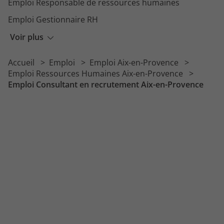
Emploi Responsable de ressources humaines
Emploi Gestionnaire RH
Emploi Recruteur
Voir plus
Emploi Assistant d'agence
Accueil
Emploi
Emploi Aix-en-Provence
Emploi Responsable paie
Emploi Ressources Humaines Aix-en-Provence
Emploi Consultant en recrutement Aix-en-Provence