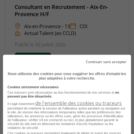
Consultant en Recrutement - Aix-En-
Provence H/F
Aix-en-Provence - 13
CDI
Actual Talent (ex CCLD)
Publié le 30 juillet 2026
Je postule
Continuer sans accepter
Nous utilisons des cookies pour vous suggérer les offres d’emploi les
plus adaptées à votre recherche.
Cookies strictement nécessaires
Ces traceurs sont nécessaires au bon fonctionnement de nos services et
ne
peuvent pas être désactivés
.
de l'ensemble des cookies ou traceurs
Il s'agit notamment
permettant de maintenir la session de l'utilisateur active pendant sa navigation sur
le site, de stocker des informations temporaires telles que les préférences des
utilisateurs, les annonces ou les offres vues, gérer les processus d'identification
de l'utilisateur, vérifier s'il est connecté ou non, et plus globalement garantir la
Chargé d'Affaires - Intérim Terrain BTP -
sécurité du site web en détectant les tentatives d'accès frauduleux ou les
violations de sécurité.
Logistique - Industrie - Aix-En-Provence
Ces cookies ou traceurs permettent également de piloter et suivre les sources