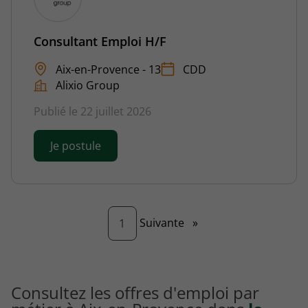
Consultant Emploi H/F
Aix-en-Provence - 13
CDD
Alixio Group
Publié le 22 juillet 2026
Je postule
Page
Suivante
»
1
Consultez les offres d'emploi par