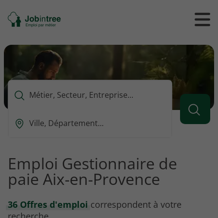
Se
Ouvrir
Ou
rendre
/
/
à
ferme
f
l'accueil
le
le
formul
m
de
reche
Que
voulez-
vous
Ou
rechercher
est-
?
ce
que
Emploi Gestionnaire de
vous
paie Aix-en-Provence
voulez
rechercher
?
36 Offres d'emploi
correspondent à votre
recherche