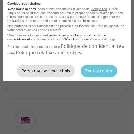
Cookies publicitaires
Avec votre accord
, nous et nos partenaires (Facebook,
Google Ads
, Critéo,
Bing,) pouvons utiliser des traceurs pour vous proposer des publicités pour des
offres d’emploi ou des offres de formations personnalisés afin d’augmenter vos
probabilités de trouver rapidement un emploi ou une formation.
Nos partenaires personnalisent ces publicités en fonction de votre navigation, de
Gestionnaire de Paie Confirmé H/F
votre profil et de vos centres d’intérêt.
Vous pouvez à tout moment
paramétrer vos choix
ou
retirer votre
Aix-en-Provence - 13
CDI
consentement
en cliquant sur le lien "
Gérer les traceurs
" en bas de page.
Politique de confidentialité
WEETALENT
Pour en savoir plus, consultez notre
et
Politique relative aux cookies
notre
.
Publié le 1 juillet 2026
Personnaliser mes choix
Tout accepter
Je postule