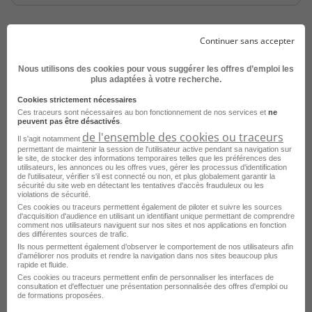
Continuer sans accepter
Nous utilisons des cookies pour vous suggérer les offres d’emploi les
plus adaptées à votre recherche.
Cookies strictement nécessaires
Ces traceurs sont nécessaires au bon fonctionnement de nos services et
ne
Gestionnaire Paie H/F
peuvent pas être désactivés
.
de l'ensemble des cookies ou traceurs
Il s'agit notamment
Aix-en-Provence - 13
CDI
permettant de maintenir la session de l'utilisateur active pendant sa navigation sur
le site, de stocker des informations temporaires telles que les préférences des
Fed Human
utilisateurs, les annonces ou les offres vues, gérer les processus d'identification
de l'utilisateur, vérifier s'il est connecté ou non, et plus globalement garantir la
sécurité du site web en détectant les tentatives d'accès frauduleux ou les
Publié le 7 juillet 2026
violations de sécurité.
Ces cookies ou traceurs permettent également de piloter et suivre les sources
d'acquisition d'audience en utilisant un identifiant unique permettant de comprendre
Je postule
comment nos utilisateurs naviguent sur nos sites et nos applications en fonction
des différentes sources de trafic.
Ils nous permettent également d’observer le comportement de nos utilisateurs afin
d'améliorer nos produits et rendre la navigation dans nos sites beaucoup plus
rapide et fluide.
Ces cookies ou traceurs permettent enfin de personnaliser les interfaces de
consultation et d'effectuer une présentation personnalisée des offres d'emploi ou
de formations proposées.