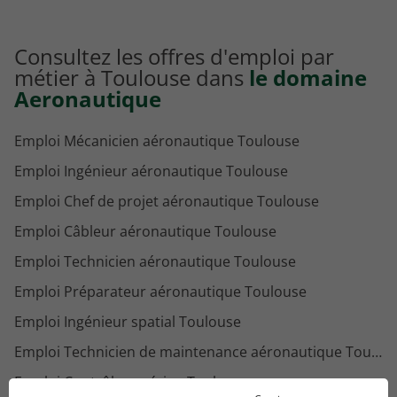
Consultez les offres d'emploi par
métier à Toulouse dans
le domaine
Aeronautique
Emploi Mécanicien aéronautique Toulouse
Emploi Ingénieur aéronautique Toulouse
Emploi Chef de projet aéronautique Toulouse
Emploi Câbleur aéronautique Toulouse
Emploi Technicien aéronautique Toulouse
Emploi Préparateur aéronautique Toulouse
Emploi Ingénieur spatial Toulouse
Emploi Technicien de maintenance aéronautique Toulouse
Emploi Contrôleur aérien Toulouse