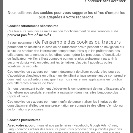
Continuer sans accepter
Emploi Technicien avionique Toulouse
Voir plus
Nous utilisons des cookies pour vous suggérer les offres d’emploi les
Emploi Opérateur aéronautique Toulouse
plus adaptées à votre recherche.
Consultez les offres d'emploi pour le
Emploi Ingénieur en maintenance aéronautique Toulouse
métier
Dessinateur projeteur en
Cookies strictement nécessaires
Ces traceurs sont nécessaires au bon fonctionnement de nos services et
ne
aéronautique dans d'autres villes
peuvent pas être désactivés
.
de l'ensemble des cookies ou traceurs
Il s'agit notamment
permettant de maintenir la session de l'utilisateur active pendant sa navigation sur
Emploi Dessinateur projeteur en aéronautique Vitrolles
le site, de stocker des informations temporaires telles que les préférences des
utilisateurs, les annonces ou les offres vues, gérer les processus d'identification
Emploi Dessinateur projeteur en aéronautique Nantes
de l'utilisateur, vérifier s'il est connecté ou non, et plus globalement garantir la
sécurité du site web en détectant les tentatives d'accès frauduleux ou les
violations de sécurité.
Emploi Dessinateur projeteur en aéronautique Blagnac
Ces cookies ou traceurs permettent également de piloter et suivre les sources
d'acquisition d'audience en utilisant un identifiant unique permettant de comprendre
Emploi Dessinateur projeteur en aéronautique Éragny
comment nos utilisateurs naviguent sur nos sites et nos applications en fonction
des différentes sources de trafic.
Emploi Dessinateur projeteur en aéronautique Massy
Ils nous permettent également d’observer le comportement de nos utilisateurs afin
d'améliorer nos produits et rendre la navigation dans nos sites beaucoup plus
rapide et fluide.
Emploi Dessinateur projeteur en aéronautique Melun
Ces cookies ou traceurs permettent enfin de personnaliser les interfaces de
consultation et d'effectuer une présentation personnalisée des offres d'emploi ou
Emploi Dessinateur projeteur en aéronautique Saint-Nazaire
de formations proposées.
Cookies publicitaires
Avec votre accord
, nous et nos partenaires (Facebook,
Google Ads
, Critéo,
Bing,) pouvons utiliser des traceurs pour vous proposer des publicités pour des
offres d’emploi ou des offres de formations personnalisés afin d’augmenter vos