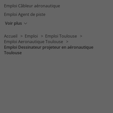
Emploi Câbleur aéronautique
Emploi Agent de piste
Emploi Agent de sûreté aéroportuaire
Voir plus
Emploi Pilote d'hélicoptère
Accueil
Emploi
Emploi Toulouse
Emploi Avitailleur
Emploi Aeronautique Toulouse
Emploi Dessinateur projeteur en aéronautique
Toulouse