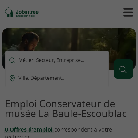
Se
Ouvrir
Ou
rendre
/
/
à
ferme
f
l'accueil
le
le
formul
m
de
reche
Que
voulez-
vous
Ou
rechercher
est-
?
ce
que
Emploi Conservateur de
vous
musée La Baule-Escoublac
voulez
rechercher
?
0 Offres d'emploi
correspondent à votre
recherche