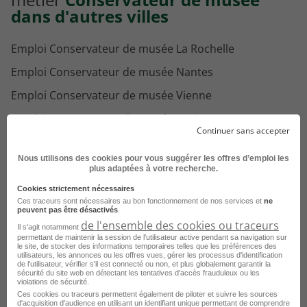
dans d'autres villes
Emploi Conservateur de musée La Rochelle
Emploi Conservateur de musée Nantes
Emploi Conservateur de musée Vienne
Emploi Conservateur de musée Paris
Continuer sans accepter
Emploi Conservateur de musée Rixheim
Nous utilisons des cookies pour vous suggérer les offres d’emploi les
Emploi Conservateur de musée Sarreguemines
plus adaptées à votre recherche.
Emploi Conservateur de musée Montauban
Cookies strictement nécessaires
Ces traceurs sont nécessaires au bon fonctionnement de nos services et
ne
Emploi Conservateur de musée Brignoles
peuvent pas être désactivés
.
de l'ensemble des cookies ou traceurs
Il s'agit notamment
Emploi Conservateur de musée Évreux
permettant de maintenir la session de l'utilisateur active pendant sa navigation sur
le site, de stocker des informations temporaires telles que les préférences des
utilisateurs, les annonces ou les offres vues, gérer les processus d'identification
de l'utilisateur, vérifier s'il est connecté ou non, et plus globalement garantir la
sécurité du site web en détectant les tentatives d'accès frauduleux ou les
violations de sécurité.
Ces cookies ou traceurs permettent également de piloter et suivre les sources
Voir toutes les offres Conservateur de musée
d'acquisition d'audience en utilisant un identifiant unique permettant de comprendre