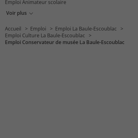
Emploi Animateur scolaire
Emploi Animateur BAFA
Voir plus
Emploi Responsable animation
Accueil
Emploi
Emploi La Baule-Escoublac
Emploi Animateur de club de vacances
Emploi Culture La Baule-Escoublac
Emploi Conservateur de musée La Baule-Escoublac