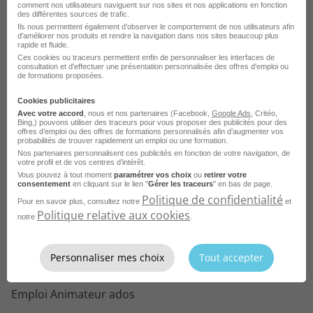
comment nos utilisateurs naviguent sur nos sites et nos applications en fonction
par ville
des différentes sources de trafic.
Ils nous permettent également d’observer le comportement de nos utilisateurs afin
d'améliorer nos produits et rendre la navigation dans nos sites beaucoup plus
rapide et fluide.
Ces cookies ou traceurs permettent enfin de personnaliser les interfaces de
consultation et d'effectuer une présentation personnalisée des offres d'emploi ou
Parcourez les offres d'emploi par
de formations proposées.
métier dans
le domaine Culture
Cookies publicitaires
Avec votre accord
, nous et nos partenaires (Facebook,
Google Ads
, Critéo,
Bing,) pouvons utiliser des traceurs pour vous proposer des publicités pour des
Emploi Animateur périscolaire
offres d’emploi ou des offres de formations personnalisés afin d’augmenter vos
probabilités de trouver rapidement un emploi ou une formation.
Emploi Directeur de centre de loisirs
Nos partenaires personnalisent ces publicités en fonction de votre navigation, de
votre profil et de vos centres d’intérêt.
Emploi Animateur d'activités culturelles
Vous pouvez à tout moment
paramétrer vos choix
ou
retirer votre
consentement
en cliquant sur le lien "
Gérer les traceurs
" en bas de page.
Emploi Animatrice de centre de loisirs
Politique de confidentialité
Pour en savoir plus, consultez notre
et
Politique relative aux cookies
notre
.
Emploi Animateur jeunesse
Emploi Coordinateur périscolaire
Personnaliser mes choix
Tout accepter
Emploi Médiateur culturel
Emploi Animateur ados