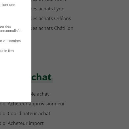
ectuer une
loi Directeur des achats Lyon
loi Directeur des achats Orléans
iser des
loi Directeur des achats Châtillon
 personnalisés
de vos centres
ur le lien
maine Achat
loi Responsable achat
loi Acheteur approvisionneur
loi Coordinateur achat
loi Acheteur import