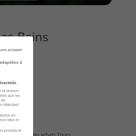
les-Bains
sans accepter
 adaptées à
ésactivés
.
r la session
elles que les
n de
en détectant
udience en
nos sites et
s produits et
loi Directeur des achats Tours