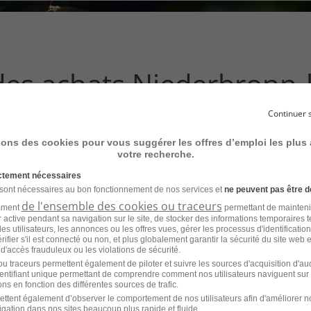
ce
que
vous
voulez
rechercher
des achats Niederbronn-
?
Continuer 
ent à votre recherche
sons des cookies pour vous suggérer les offres d’emploi les plus
votre recherche.
ictement nécessaires
 sont nécessaires au bon fonctionnement de nos services et
ne peuvent pas être d
de l'ensemble des cookies ou traceurs
amment
permettant de mainteni
ur active pendant sa navigation sur le site, de stocker des informations temporaires t
es utilisateurs, les annonces ou les offres vues, gérer les processus d'identificatio
'emploi pour le métier
 vérifier s'il est connecté ou non, et plus globalement garantir la sécurité du site web 
 d'accès frauduleux ou les violations de sécurité.
dans d'autres villes
u traceurs permettent également de piloter et suivre les sources d'acquisition d'a
identifiant unique permettant de comprendre comment nos utilisateurs naviguent sur 
ns en fonction des différentes sources de trafic.
ettent également d’observer le comportement de nos utilisateurs afin d'améliorer no
Emploi Directeur des achats Toulouse
Emp
igation dans nos sites beaucoup plus rapide et fluide.