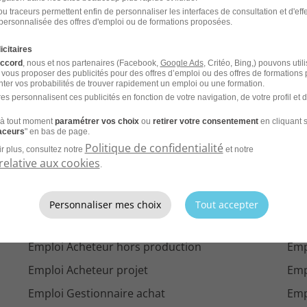
u traceurs permettent enfin de personnaliser les interfaces de consultation et d'eff
Emploi Directeur des achats Lille
Emp
personnalisée des offres d'emploi ou de formations proposées.
nan
Emploi Directeur des achats Nantes
Emp
icitaires
accord
, nous et nos partenaires (Facebook,
Google Ads
, Critéo, Bing,) pouvons util
Emploi Directeur des achats Cergy
Emp
 vous proposer des publicités pour des offres d’emploi ou des offres de formations
ter vos probabilités de trouver rapidement un emploi ou une formation.
es personnalisent ces publicités en fonction de votre navigation, de votre profil et 
 par ville
à tout moment
paramétrer vos choix
ou
retirer votre consentement
en cliquant s
raceurs
" en bas de page.
Politique de confidentialité
r plus, consultez notre
et notre
relative aux cookies
.
'emploi par métier dans
le do
Personnaliser mes choix
Tout accepter
Emploi Assistant achat
Emp
Emploi Acheteur hors production
Emp
Emploi Acheteur projet
Emp
Emploi Gestionnaire achat
Emp