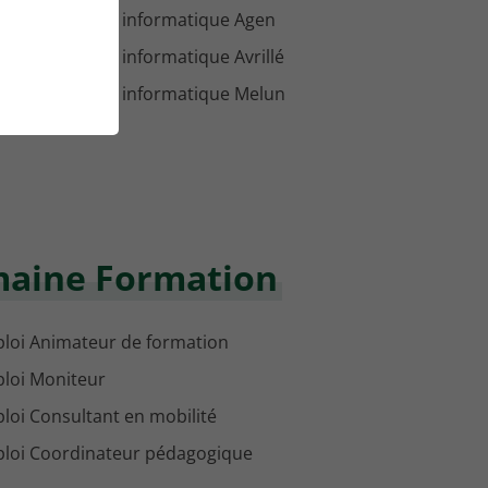
loi Formateur informatique Agen
loi Formateur informatique Avrillé
loi Formateur informatique Melun
maine Formation
loi Animateur de formation
loi Moniteur
loi Consultant en mobilité
loi Coordinateur pédagogique