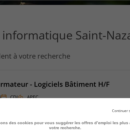
ce
que
vous
voulez
rechercher
informatique Saint-Naz
?
ent à votre recherche
rmateur - Logiciels Bâtiment H/F
4
CDI
APEC
5
Continuer 
sons des cookies pour vous suggérer les offres d’emploi les plus
votre recherche.