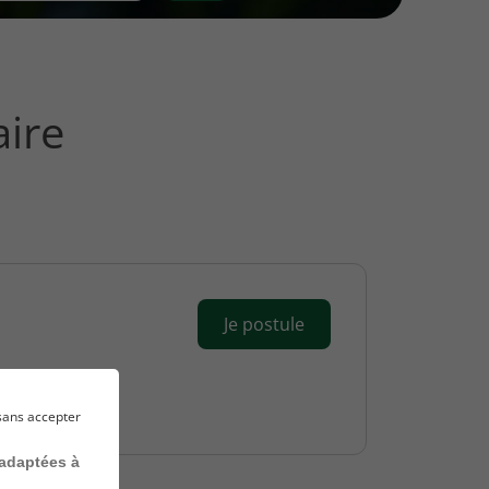
aire
Je postule
sans accepter
 adaptées à