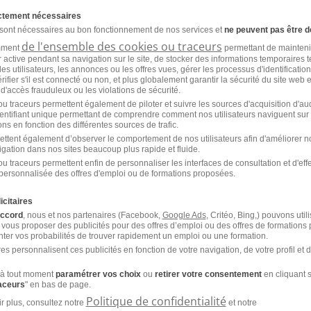
ictement nécessaires
 sont nécessaires au bon fonctionnement de nos services et
ne peuvent pas être d
de l'ensemble des cookies ou traceurs
'emploi par métier à Saint-Naz
amment
permettant de mainteni
ur active pendant sa navigation sur le site, de stocker des informations temporaires t
n
es utilisateurs, les annonces ou les offres vues, gérer les processus d'identificatio
 vérifier s'il est connecté ou non, et plus globalement garantir la sécurité du site web 
 d'accès frauduleux ou les violations de sécurité.
u traceurs permettent également de piloter et suivre les sources d'acquisition d'a
identifiant unique permettant de comprendre comment nos utilisateurs naviguent sur 
Emploi Enseignant de la conduite Saint-Nazaire
Emp
ns en fonction des différentes sources de trafic.
ettent également d’observer le comportement de nos utilisateurs afin d'améliorer no
e
Emploi Chargé administration de l'alternance
Emp
igation dans nos sites beaucoup plus rapide et fluide.
Saint-Nazaire
u traceurs permettent enfin de personnaliser les interfaces de consultation et d'eff
personnalisée des offres d'emploi ou de formations proposées.
icitaires
'emploi pour le métier
accord
, nous et nos partenaires (Facebook,
Google Ads
, Critéo, Bing,) pouvons util
 vous proposer des publicités pour des offres d’emploi ou des offres de formations
ue dans d'autres villes
ter vos probabilités de trouver rapidement un emploi ou une formation.
es personnalisent ces publicités en fonction de votre navigation, de votre profil et 
à tout moment
paramétrer vos choix
ou
retirer votre consentement
en cliquant s
Emploi Formateur informatique Cachan
Emp
raceurs
" en bas de page.
Fra
Politique de confidentialité
r plus, consultez notre
et notre