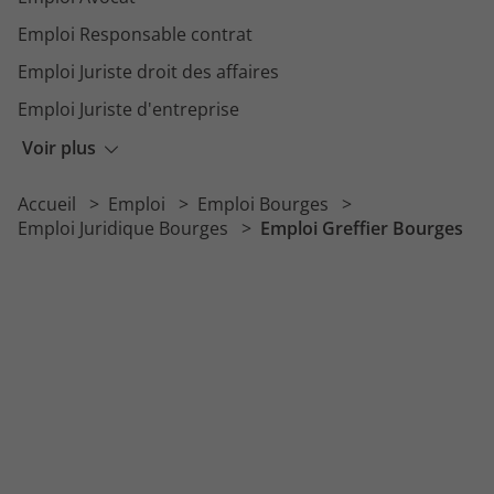
Emploi Responsable contrat
Emploi Juriste droit des affaires
Emploi Juriste d'entreprise
Emploi Greffier
Voir plus
Emploi Juriste marchés publics
Accueil
Emploi
Emploi Bourges
Emploi Mandataire judiciaire
Emploi Juridique Bourges
Emploi Greffier Bourges