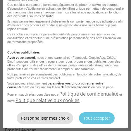
Emploi Greffier Entraigues-sur-la-Sorgue
Ces cookies ou traceurs permettent également de piloter et suivre les sources
d'acquisition d'audience en utilisant un identifiant unique permettant de comprendre
Emploi Greffier Saintes
Voir plus
comment nos utilisateurs naviguent sur nos sites et nos applications en fonction
des différentes sources de trafic.
Emploi Greffier Sarreguemines
Ils nous permettent également d’observer le comportement de nos utilisateurs afin
d'améliorer nos produits et rendre la navigation dans nos sites beaucoup plus
rapide et fluide.
Voir toutes les offres Greffier par ville
Emploi Greffier Fresnes
Ces cookies ou traceurs permettent enfin de personnaliser les interfaces de
consultation et d'effectuer une présentation personnalisée des offres d'emploi ou
de formations proposées.
Cookies publicitaires
Parcourez les offres d'emploi par
Avec votre accord
, nous et nos partenaires (Facebook,
Google Ads
, Critéo,
Bing,) pouvons utiliser des traceurs pour vous proposer des publicités pour des
métier dans
le domaine Juridique
offres d’emploi ou des offres de formations personnalisés afin d’augmenter vos
probabilités de trouver rapidement un emploi ou une formation.
Nos partenaires personnalisent ces publicités en fonction de votre navigation, de
votre profil et de vos centres d’intérêt.
Emploi Assistant juridique
Vous pouvez à tout moment
paramétrer vos choix
ou
retirer votre
consentement
en cliquant sur le lien "
Gérer les traceurs
" en bas de page.
Emploi Juriste
Politique de confidentialité
Pour en savoir plus, consultez notre
et
Politique relative aux cookies
Emploi Juriste droit des sociétés
notre
.
Emploi Instructeur droit des sols
Personnaliser mes choix
Tout accepter
Emploi Juriste droit social
Emploi Avocat