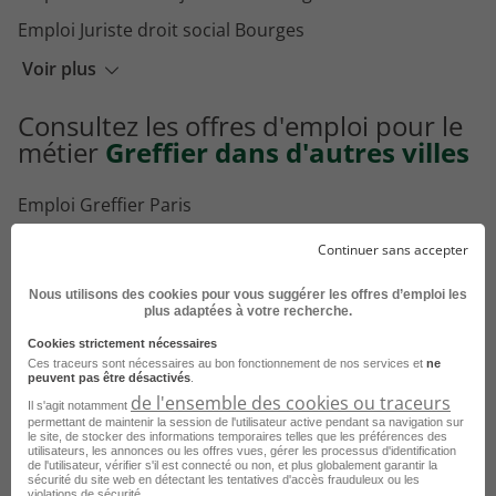
Emploi Juriste droit social Bourges
Emploi Responsable juridique Bourges
Voir plus
Emploi Notaire assistant Bourges
Consultez les offres d'emploi pour le
métier
Greffier dans d'autres villes
Emploi Greffier Paris
Emploi Greffier Versailles
Continuer sans accepter
Emploi Greffier Bordeaux
Nous utilisons des cookies pour vous suggérer les offres d’emploi les
plus adaptées à votre recherche.
Emploi Greffier Marseille
Cookies strictement nécessaires
Emploi Greffier Metz
Ces traceurs sont nécessaires au bon fonctionnement de nos services et
ne
peuvent pas être désactivés
.
Emploi Greffier Lille
de l'ensemble des cookies ou traceurs
Il s'agit notamment
permettant de maintenir la session de l'utilisateur active pendant sa navigation sur
Emploi Greffier Fleury-Mérogis
le site, de stocker des informations temporaires telles que les préférences des
utilisateurs, les annonces ou les offres vues, gérer les processus d'identification
Emploi Greffier Nantes
de l'utilisateur, vérifier s'il est connecté ou non, et plus globalement garantir la
sécurité du site web en détectant les tentatives d'accès frauduleux ou les
violations de sécurité.