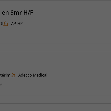
 en Smr H/F
DI
AP-HP
ntérim
Adecco Medical
26