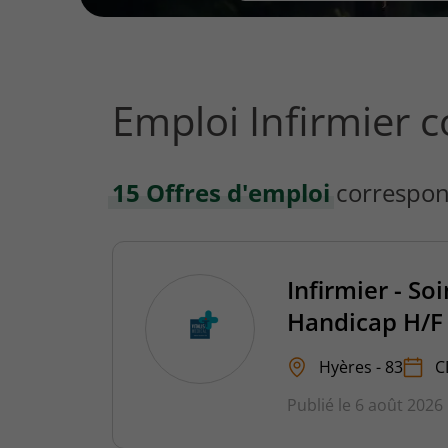
vous
rechercher
?
Emploi Infirmier c
15 Offres d'emploi
correspon
Infirmier - S
Handicap H/F
Hyères - 83
C
Publié le 6 août 2026