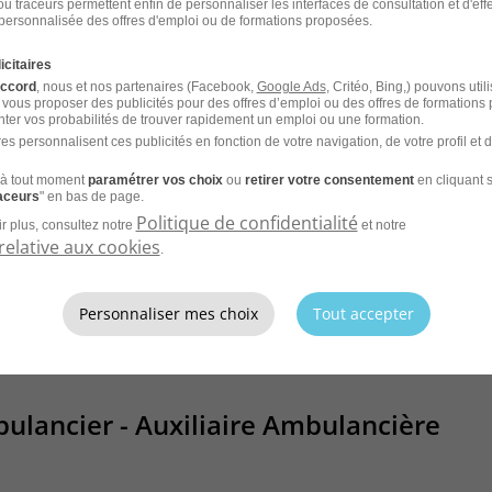
u traceurs permettent enfin de personnaliser les interfaces de consultation et d'eff
n Smr et Médico-Social H/F
personnalisée des offres d'emploi ou de formations proposées.
DI
AP-HP
icitaires
accord
, nous et nos partenaires (Facebook,
Google Ads
, Critéo, Bing,) pouvons util
 vous proposer des publicités pour des offres d’emploi ou des offres de formations
26
ter vos probabilités de trouver rapidement un emploi ou une formation.
es personnalisent ces publicités en fonction de votre navigation, de votre profil et 
à tout moment
paramétrer vos choix
ou
retirer votre consentement
en cliquant s
raceurs
" en bas de page.
Politique de confidentialité
r plus, consultez notre
et notre
CV et laissez les recruteurs venir à
relative aux cookies
.
Personnaliser mes choix
Tout accepter
bulancier - Auxiliaire Ambulancière