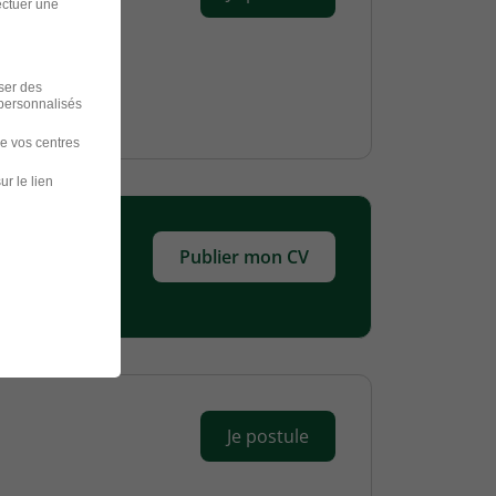
ectuer une
iser des
 personnalisés
de vos centres
ur le lien
Publier mon CV
Je postule