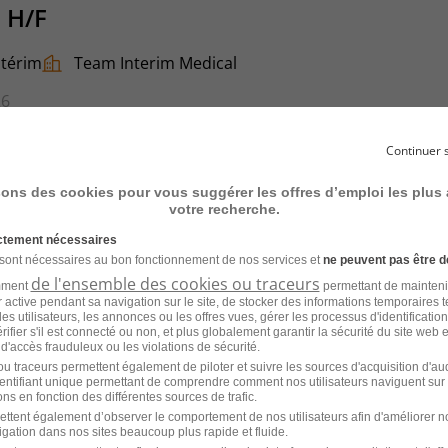
 H/F
ntérim
Team Interim Medical
26
Continuer 
sons des cookies pour vous suggérer les offres d’emploi les plus
votre recherche.
ictement nécessaires
 sont nécessaires au bon fonctionnement de nos services et
ne peuvent pas être d
ntérim
Team Interim Medical
de l'ensemble des cookies ou traceurs
amment
permettant de mainteni
ur active pendant sa navigation sur le site, de stocker des informations temporaires t
26
es utilisateurs, les annonces ou les offres vues, gérer les processus d'identificatio
 vérifier s'il est connecté ou non, et plus globalement garantir la sécurité du site web 
 d'accès frauduleux ou les violations de sécurité.
u traceurs permettent également de piloter et suivre les sources d'acquisition d'a
identifiant unique permettant de comprendre comment nos utilisateurs naviguent sur 
ns en fonction des différentes sources de trafic.
ettent également d’observer le comportement de nos utilisateurs afin d'améliorer no
ecteur Adultes- Soins Techniques
igation dans nos sites beaucoup plus rapide et fluide.