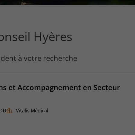
ce
que
vous
voulez
rechercher
onseil Hyères
?
dent à votre recherche
oins et Accompagnement en Secteur
DD
Vitalis Médical