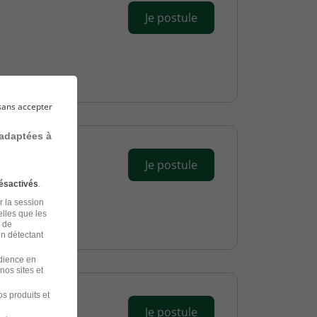
Je postule
sans accepter
 adaptées à
Je postule
ésactivés
.
r la session
elles que les
n de
en détectant
udience en
nos sites et
s produits et
Je postule