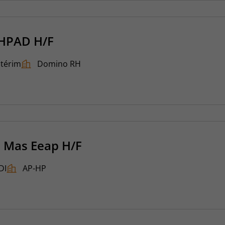
EHPAD H/F
ntérim
Domino RH
t Mas Eeap H/F
DI
AP-HP