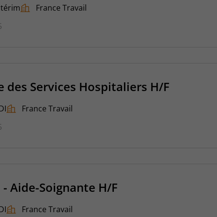
ntérim
France Travail
5
e des Services Hospitaliers H/F
DI
France Travail
5
 - Aide-Soignante H/F
DI
France Travail