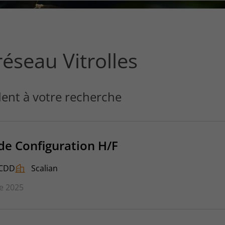
ce
que
vous
voulez
rechercher
éseau Vitrolles
?
ent à votre recherche
de Configuration H/F
CDD
Scalian
e 2025