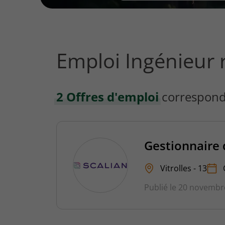
vous
rechercher
?
Emploi Ingénieur r
2 Offres d'emploi
correspond
Gestionnaire 
Vitrolles - 13
Publié le 20 novembr