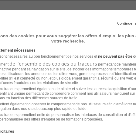
eaux Secs - Conception et
de Projets Urbains H/F
Continuer 
sons des cookies pour vous suggérer les offres d’emploi les plus
CDI
Systea Infrastructures
votre recherche.
ictement nécessaires
 sont nécessaires au bon fonctionnement de nos services et
ne peuvent pas être d
de l'ensemble des cookies ou traceurs
amment
permettant de mainteni
ur active pendant sa navigation sur le site, de stocker des informations temporaires t
es utilisateurs, les annonces ou les offres vues, gérer les processus d'identificatio
 vérifier s'il est connecté ou non, et plus globalement garantir la sécurité du site web 
 d'accès frauduleux ou les violations de sécurité.
u traceurs permettent également de piloter et suivre les sources d'acquisition d'a
emploi par métier à Vitrolles d
identifiant unique permettant de comprendre comment nos utilisateurs naviguent sur 
ns en fonction des différentes sources de trafic.
ique
ettent également d’observer le comportement de nos utilisateurs afin d'améliorer no
igation dans nos sites beaucoup plus rapide et fluide.
u traceurs permettent enfin de personnaliser les interfaces de consultation et d'eff
personnalisée des offres d'emploi ou de formations proposées.
Emploi Technicien systèmes et réseaux Vitrolles
Emp
icitaires