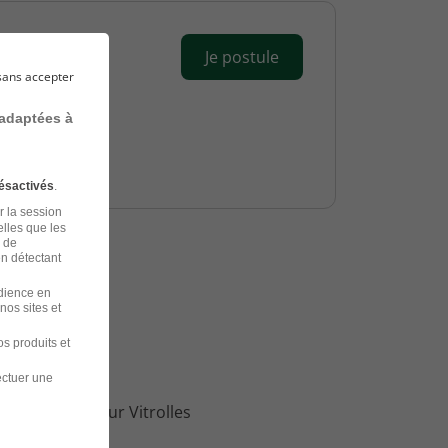
Je postule
sans accepter
 adaptées à
ésactivés
.
r la session
elles que les
n de
en détectant
udience en
ans
nos sites et
s produits et
ectuer une
loi Développeur Vitrolles