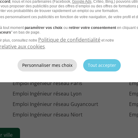
accord
, nous et nos partenaires (Facebook,
Google Ads
, Critéo, Bing,) pouvons util
Emploi Ingénieur systèmes embarqués Vitrolles
Emp
 vous proposer des publicités pour des offres d’emploi ou des offres de formations
ter vos probabilités de trouver rapidement un emploi ou une formation.
Emploi Développeur C++ Vitrolles
Emp
es personnalisent ces publicités en fonction de votre navigation, de votre profil et 
Emploi Chef de projet logiciel Vitrolles
Empl
à tout moment
paramétrer vos choix
ou
retirer votre consentement
en cliquant s
raceurs
" en bas de page.
Politique de confidentialité
r plus, consultez notre
et notre
relative aux cookies
.
'emploi pour le métier
 d'autres villes
Personnaliser mes choix
Tout accepter
Emploi Ingénieur réseau Paris
Emp
Emploi Ingénieur réseau Lyon
Emp
Emploi Ingénieur réseau Guyancourt
Emp
Emploi Ingénieur réseau Niort
Emp
 ville