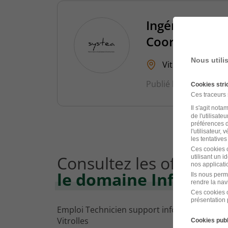
Ingénieur Rés
Coordination 
Nous utili
Vitrolles - 13
Publié le 6 août 2025
Cookies str
Ces traceurs
Il s'agit not
de l'utilisate
préférences d
l'utilisateur,
les tentatives
Ces cookies o
Consultez les offres d'
utilisant un 
nos applicatio
le domaine Informat
Ils nous perm
rendre la nav
Ces cookies o
présentation 
Emploi Technicien support informatique
Vitrolles
Cookies publ