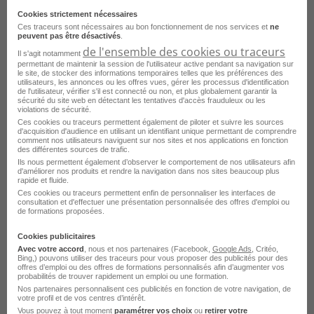
Emploi Mécanicien moto Marseille
Cookies strictement nécessaires
Emploi Mécanicien moto Paris
Ces traceurs sont nécessaires au bon fonctionnement de nos services et
ne
peuvent pas être désactivés
.
de l'ensemble des cookies ou traceurs
Emploi Mécanicien moto Aix-en-Provence
Il s'agit notamment
permettant de maintenir la session de l'utilisateur active pendant sa navigation sur
le site, de stocker des informations temporaires telles que les préférences des
Emploi Mécanicien moto Nice
utilisateurs, les annonces ou les offres vues, gérer les processus d'identification
de l'utilisateur, vérifier s'il est connecté ou non, et plus globalement garantir la
Emploi Mécanicien moto Basse-Goulaine
sécurité du site web en détectant les tentatives d'accès frauduleux ou les
violations de sécurité.
Emploi Mécanicien moto Romorantin-Lanthenay
Ces cookies ou traceurs permettent également de piloter et suivre les sources
d'acquisition d'audience en utilisant un identifiant unique permettant de comprendre
comment nos utilisateurs naviguent sur nos sites et nos applications en fonction
Emploi Mécanicien moto Sainte-Luce-sur-Loire
des différentes sources de trafic.
Ils nous permettent également d’observer le comportement de nos utilisateurs afin
Emploi Mécanicien moto Valognes
d'améliorer nos produits et rendre la navigation dans nos sites beaucoup plus
rapide et fluide.
Emploi Mécanicien moto Ancenis-Saint-Géréon
Ces cookies ou traceurs permettent enfin de personnaliser les interfaces de
consultation et d'effectuer une présentation personnalisée des offres d'emploi ou
de formations proposées.
Emploi Mécanicien moto Annecy
Voir plus
Cookies publicitaires
Emploi Mécanicien moto Arles
Avec votre accord
, nous et nos partenaires (Facebook,
Google Ads
, Critéo,
Bing,) pouvons utiliser des traceurs pour vous proposer des publicités pour des
Voir toutes les offres Mécanicien moto par ville
Emploi Mécanicien moto Aubière
offres d’emploi ou des offres de formations personnalisés afin d’augmenter vos
probabilités de trouver rapidement un emploi ou une formation.
Nos partenaires personnalisent ces publicités en fonction de votre navigation, de
votre profil et de vos centres d’intérêt.
Vous pouvez à tout moment
paramétrer vos choix
ou
retirer votre