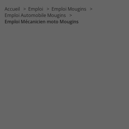
Emploi Préparateur automobile
Accueil
Emploi
Emploi Mougins
Emploi Mécanicien VL
Emploi Automobile Mougins
Emploi Mécanicien moto Mougins