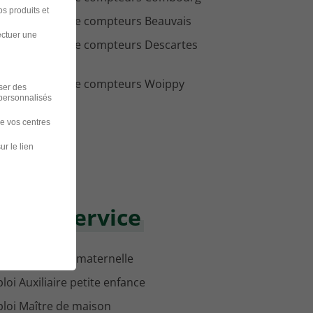
s produits et
loi Releveur de compteurs Beauvais
ectuer une
loi Releveur de compteurs Descartes
loi Releveur de compteurs Woippy
iser des
 personnalisés
de vos centres
ur le lien
maine Service
loi Assistante maternelle
loi Auxiliaire petite enfance
loi Maître de maison