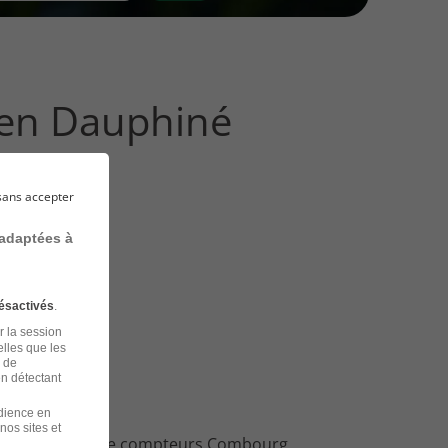
 en Dauphiné
sans accepter
 adaptées à
ésactivés
.
r la session
elles que les
n de
en détectant
udience en
nos sites et
loi Releveur de compteurs Combourg