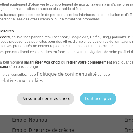
ettent également d’observer le comportement de nos utilisateurs afin d'améliorer no
Emploi Releveur de compteurs Ifs
Emp
igation dans nos sites beaucoup plus rapide et fluide.
u traceurs permettent enfin de personnaliser les interfaces de consultation et d'eff
-
Emploi Releveur de compteurs Falaise
Emp
personnalisée des offres d'emploi ou de formations proposées.
icitaires
t-
Emploi Releveur de compteurs Rennes
Emp
accord
, nous et nos partenaires (Facebook,
Google Ads
, Critéo, Bing,) pouvons util
 vous proposer des publicités pour des offres d’emploi ou des offres de formations
ter vos probabilités de trouver rapidement un emploi ou une formation.
es personnalisent ces publicités en fonction de votre navigation, de votre profil et 
rs par ville
à tout moment
paramétrer vos choix
ou
retirer votre consentement
en cliquant s
raceurs
" en bas de page.
Politique de confidentialité
r plus, consultez notre
et notre
relative aux cookies
.
'emploi par métier dans
le do
Personnaliser mes choix
Tout accepter
Emploi Aide à domicile
Emp
Emploi Nounou
Emp
Emploi Directrice de crèche
Emp