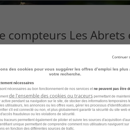
ce
que
vous
voulez
rechercher
de compteurs Les Abrets
?
ent à votre recherche
Continuer 
sons des cookies pour vous suggérer les offres d’emploi les plus
votre recherche.
ictement nécessaires
 sont nécessaires au bon fonctionnement de nos services et
ne peuvent pas être d
de l'ensemble des cookies ou traceurs
amment
permettant de mainteni
'emploi pour le métier
ur active pendant sa navigation sur le site, de stocker des informations temporaires t
es utilisateurs, les annonces ou les offres vues, gérer les processus d'identificatio
s dans d'autres villes
 vérifier s'il est connecté ou non, et plus globalement garantir la sécurité du site web 
 d'accès frauduleux ou les violations de sécurité.
u traceurs permettent également de piloter et suivre les sources d'acquisition d'a
identifiant unique permettant de comprendre comment nos utilisateurs naviguent sur 
Emploi Releveur de compteurs Montélimar
Emp
ns en fonction des différentes sources de trafic.