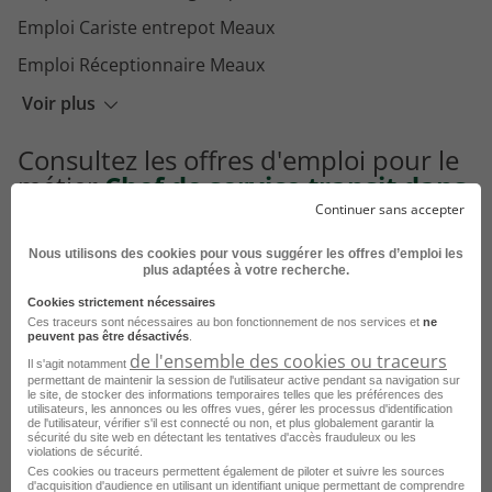
Emploi Cariste entrepot Meaux
Emploi Réceptionnaire Meaux
Emploi Agent de planification Meaux
Voir plus
Emploi Vendeur magasinier Meaux
Consultez les offres d'emploi pour le
Emploi Superviseur logistique Meaux
métier
Chef de service transit dans
d'autres villes
Continuer sans accepter
Nous utilisons des cookies pour vous suggérer les offres d’emploi les
Emploi Chef de service transit Bron
plus adaptées à votre recherche.
Emploi Chef de service transit Dreux
Cookies strictement nécessaires
Ces traceurs sont nécessaires au bon fonctionnement de nos services et
ne
Emploi Chef de service transit Gleizé
peuvent pas être désactivés
.
de l'ensemble des cookies ou traceurs
Il s'agit notamment
Emploi Chef de service transit Lille
permettant de maintenir la session de l'utilisateur active pendant sa navigation sur
le site, de stocker des informations temporaires telles que les préférences des
utilisateurs, les annonces ou les offres vues, gérer les processus d'identification
de l'utilisateur, vérifier s'il est connecté ou non, et plus globalement garantir la
sécurité du site web en détectant les tentatives d'accès frauduleux ou les
violations de sécurité.
Ces cookies ou traceurs permettent également de piloter et suivre les sources
Voir toutes les offres Chef de service transit par
d'acquisition d'audience en utilisant un identifiant unique permettant de comprendre