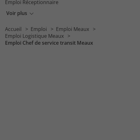
Emploi Réceptionnaire
Emploi Approvisionneur
Voir plus
Emploi Gestionnaire de stock
Accueil
Emploi
Emploi Meaux
Emploi Technicien d'exploitation
Emploi Logistique Meaux
Emploi Chef de service transit Meaux