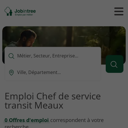
Se
Ouvrir
Ou
rendre
/
/
à
ferme
f
l'accueil
le
le
formul
m
de
reche
Que
voulez-
vous
Ou
rechercher
est-
?
ce
que
Emploi Chef de service
vous
transit Meaux
voulez
rechercher
?
0 Offres d'emploi
correspondent à votre
recherche