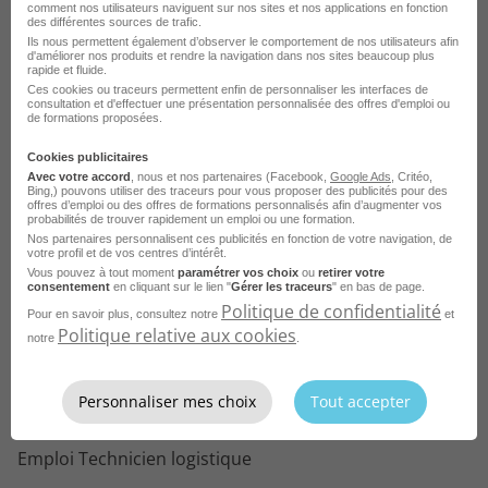
comment nos utilisateurs naviguent sur nos sites et nos applications en fonction
ville
des différentes sources de trafic.
Ils nous permettent également d’observer le comportement de nos utilisateurs afin
d'améliorer nos produits et rendre la navigation dans nos sites beaucoup plus
rapide et fluide.
Ces cookies ou traceurs permettent enfin de personnaliser les interfaces de
consultation et d'effectuer une présentation personnalisée des offres d'emploi ou
Parcourez les offres d'emploi par
de formations proposées.
métier dans
le domaine Logistique
Cookies publicitaires
Avec votre accord
, nous et nos partenaires (Facebook,
Google Ads
, Critéo,
Bing,) pouvons utiliser des traceurs pour vous proposer des publicités pour des
Emploi Cariste
offres d’emploi ou des offres de formations personnalisés afin d’augmenter vos
probabilités de trouver rapidement un emploi ou une formation.
Emploi Préparateur de commande
Nos partenaires personnalisent ces publicités en fonction de votre navigation, de
votre profil et de vos centres d’intérêt.
Emploi Ingénieur
Vous pouvez à tout moment
paramétrer vos choix
ou
retirer votre
consentement
en cliquant sur le lien "
Gérer les traceurs
" en bas de page.
Emploi Manutentionnaire
Politique de confidentialité
Pour en savoir plus, consultez notre
et
Politique relative aux cookies
notre
.
Emploi Magasinier
Emploi Agent de quai
Personnaliser mes choix
Tout accepter
Emploi Agent logisticien
Emploi Technicien logistique